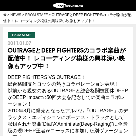
>
NEWS
>
FROM STAFF
>
OUTRAGEとDEEP FIGHTERSのコラボ楽曲が配
信中！ レコーディング模様の興味深い映像もアップ中！
FROM STAFF
2011.01.07
OUTRAGEとDEEP FIGHTERSのコラボ楽曲が
配信中！ レコーディング模様の興味深い映
像もアップ中！
DEEP FIGHTERS VS OUTRAGE！
総合格闘技とロックの熱きコラボレーション実現！
以前から親交のあるOUTRAGEと総合格闘技団体DEEP
がDEEP Impactの50回大会を記念しての楽曲コラボレ
ーション！
2010年8月に発売となったアルバム「OUTRAGE」のデ
ラックス・エディションにボーナス・トラックとして
収録された楽曲”Dial‘A’Annihilate(Deep-Raging)”に全階
級の現DEEP王者がコーラスに参加した別ヴァージョン