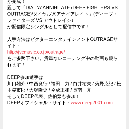
が完成！
題して「DIAL ‘A’ ANNIHILATE (DEEP FIGHTERS VS
OUTRAGE)/ダイヤル’A’アナイアレイト」(ディープ・
ファイターズ VS アウトレイジ）
が配信限定シングルとして配信中です！
入手方法はビクターエンタテインメントOUTRAGEサ
イト：
http://jvcmusic.co.jp/outrage/
をご参照下さい。貴重なレコーデング中の動画も観ら
れます！
DEEP参加選手は
川口雄介 / 中西良行 / 福田 力 / 白井祐矢 / 菊野克紀 / 松
本晃市郎 / 大塚隆史 / 今成正和 / 長南 亮
そしてDEEP代表、佐伯繁も参加！
DEEPオフィシャル・サイト：
www.deep2001.com