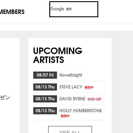
MEMBERS
UPCOMING
ARTISTS
08/07 Fri
Novelbright
08/13 Thu
STEVE LACY
発売中
レゼン
08/13 Thu
DAVID BYRNE
SOLD OUT
08/13 Thu
HOLLY HUMBERSTONE
発売中
SEE ALL