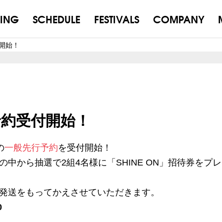
ING
SCHEDULE
FESTIVALS
COMPANY
付開始！
行予約受付開始！
の
一般先行予約
を受付開始！
中から抽選で2組4名様に「SHINE ON」招待券をプ
発送をもってかえさせていただきます。
0