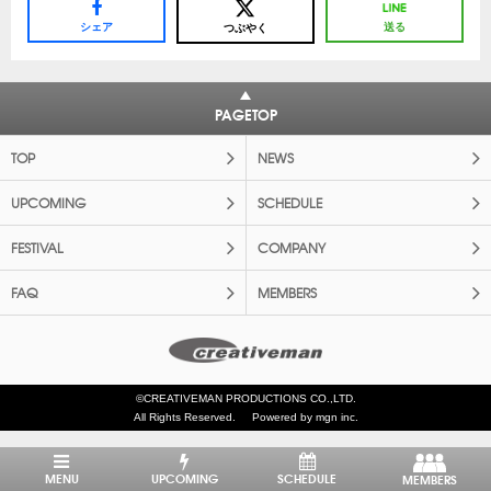
シェア
送る
つぶやく
PAGETOP
TOP
NEWS
UPCOMING
SCHEDULE
FESTIVAL
COMPANY
FAQ
MEMBERS
©CREATIVEMAN PRODUCTIONS CO.,LTD.
All Rights Reserved.
Powered by mgn inc.
MENU
UPCOMING
SCHEDULE
MEMBERS