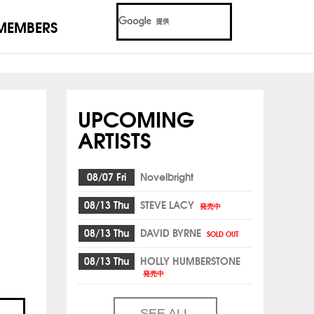
MEMBERS
UPCOMING
ARTISTS
08/07 Fri
Novelbright
08/13 Thu
STEVE LACY
発売中
08/13 Thu
DAVID BYRNE
SOLD OUT
08/13 Thu
HOLLY HUMBERSTONE
発売中
SEE ALL