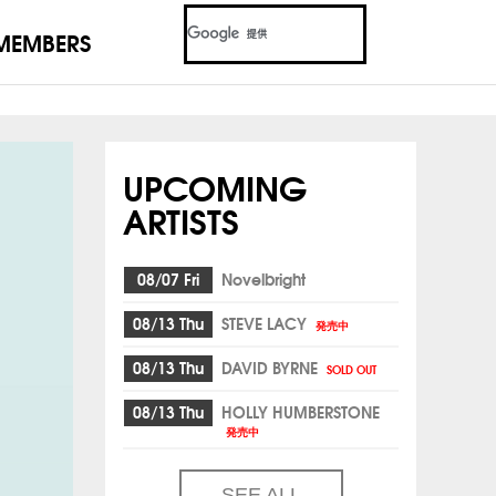
MEMBERS
UPCOMING
ARTISTS
08/07 Fri
Novelbright
08/13 Thu
STEVE LACY
発売中
08/13 Thu
DAVID BYRNE
SOLD OUT
08/13 Thu
HOLLY HUMBERSTONE
発売中
SEE ALL