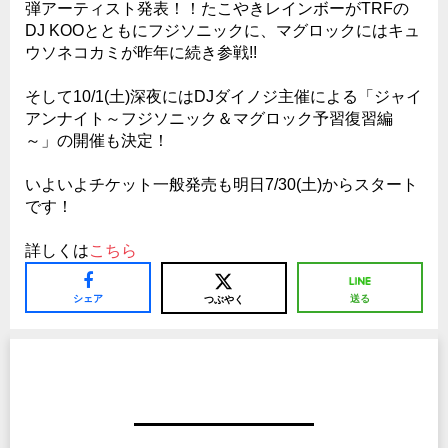
弾アーティスト発表！！たこやきレインボーがTRFの
DJ KOOとともにフジソニックに、マグロックにはキュ
ウソネコカミが昨年に続き参戦!!
そして10/1(土)深夜にはDJダイノジ主催による「ジャイ
アンナイト～フジソニック＆マグロック予習復習編
～」の開催も決定！
いよいよチケット一般発売も明日7/30(土)からスタート
です！
詳しくは
こちら
シェア
送る
つぶやく