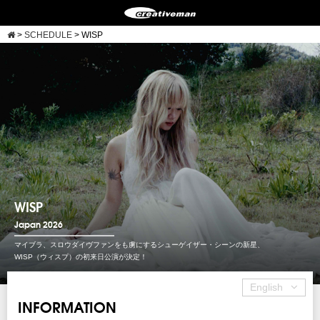
>
SCHEDULE
>
WISP
WISP
Japan 2026
マイブラ、スロウダイヴファンをも虜にするシューゲイザー・シーンの新星、
WISP（ウィスプ）の初来日公演が決定！
English
INFORMATION