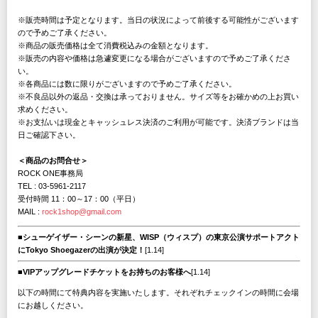
※販売時間は予定となります。当日の状況によって前後する可能性がございます
ので予めご了承ください。
※商品の販売価格は全て消費税込みの金額となります。
※販売の内容や価格は急遽変更になる場合がございますので予めご了承くださ
い。
※各商品には数に限りがございますので予めご了承ください。
※不良品以外の返品・交換は承っておりません。サイズ等をお確かめの上お買い
求めください。
※お支払いは現金とキャッシュレス決済のご利用が可能です。決済ブランドは当
日ご確認下さい。
＜商品のお問合せ＞
ROCK ONE事務局
TEL : 03-5961-2117
受付時間 11：00～17：00（平日）
MAIL :
rock1shop@gmail.com
■シューゲイザー・シーンの新星、WISP（ウィスプ）の東京公演サポートアクト
にTokyo Shoegazerの出演が決定！
[1.14]
■VIPアップグレードチケットをお持ちのお客様へ
[1.14]
以下の時間にて特典内容を実施いたします。それぞれチェックインの時間に会場
にお越しください。