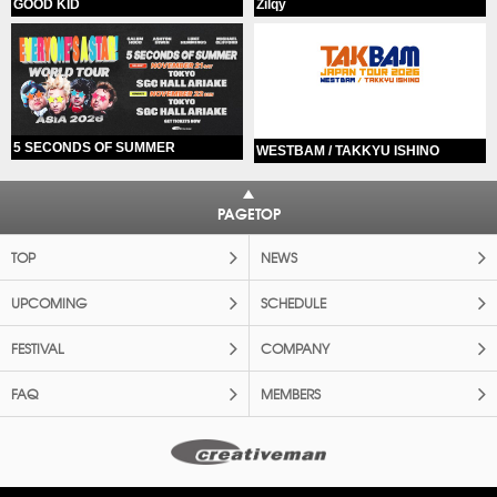
GOOD KID
Zilqy
5 SECONDS OF SUMMER
WESTBAM / TAKKYU ISHINO
PAGETOP
TOP
NEWS
UPCOMING
SCHEDULE
FESTIVAL
COMPANY
FAQ
MEMBERS