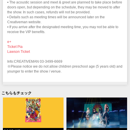
• The acoustic session and meet & greet are planned to take place before
doors open, but depending on the schedule, they may be moved to after
the show. In such cases, refunds will not be provided.
• Details such as meeting times will be announced later on the
Creativeman website.
• If you arrive after the designated meeting time, you may not be able to
receive the VIP benefits.
e+
Ticket Pia
Lawson Ticket
Info:CREATIVEMAN 03-3499-6669
※Please notice we do not allow children preschool age (5 years old) and
younger to enter the show / venue.
こちらもチェック