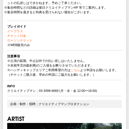
ットの払戻しはできかねます。予めご了承ください。
※集合時間などの詳細は後日クリエイティブマンHP 等でご案内します。
※集合時間を過ぎると特典を受けられない場合がございます。
プレイガイド
イープラス
チケットぴあ
ローソンチケット
※WEB販売のみ
注意事項
※公演の延期、中止以外での払い戻しはいたしません。
※未就学児(6歳未満)のご入場をお断りさせていただきます。
※ハンディキャップエリアご利用希望の方は
こちら
より申請をお願いします。
（チケットご購入後、早めの申請にご協力をお願いします。）
INFO
クリエイティブマン：03-3499-6669 (月・水・金 12:00〜16:00)
企画・制作・招聘：クリエイティブマンプロダクション
ARTIST