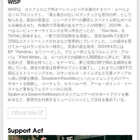
WISP
WISPは、カリフォルニア州オーシャンビーチ出身のナタリー・ルーによ
るソロプロジェクト。「落ち着きのないロマンチックな世代の声」として
知られる。彼女の音楽は、シューゲイザーの轟音とスペクトル的なボーカ
ルを融合させた、内省的で浮遊感のあるサウンドが特徴だ。2023年、ル
ーはコンピューターサイエンスを学ぶ学生だったが、「Your face」を
TikTokに投稿すると、一夜で10万回再生を突破し、現在Spotifyで1億3千
万回以上ストリーミングされるなど世界的にブレイクした。この成功を受
けてルーはロサンゼルスへ移住し、音楽の道を追求。2024年4月には
EP『Pandora』をリリースした。デビュー作となるフルレングス・アル
バム『If Not Winter』は、ルーがLAでの経験や人間関係から学んだ「変化
を恐れず、勇気を持つこと」をテーマに、夢と現実の間で揺れる感情を表
現している。彼女の音楽は世界中のファンを魅了し、これまでに2億5千万
回以上ストリーミングされ、ロサンゼルス・タイムズなど主要メディアか
ら高い評価を獲得。SlowdiveやPanchikoといったレジェンドとのツアー
サポートを経験し、コーチェラ、ロラパルーザ、アール・ポインツ・イー
ストなど著名なフェスティバルに出演。
System of a DownやDeftonesのスタジアムツアーのサポートアクトを務
めるなど、新世代を代表するミュージシャンとして注目を集めている。
Official Site
Support Act