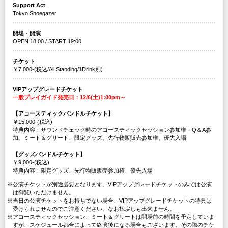
Support Act
Tokyo Shoegazer
開場・開演
OPEN 18:00 / START 19:00
チケット
￥7,000-(税込/All Standing/1Drink別)
VIPアップグレードチケット
一般プレイガイド発売日：12/6(土)1:00pm～
【アコースティックバンドルチケット】
￥15,000-(税込)
特典内容：サウンドチェック時のアコースティックセッション参加権＋Q＆A参
加、ミート＆グリート、限定グッズ、先行物販販売参加権、優先入場
【グッズバンドルチケット】
￥9,000-(税込)
特典内容：限定グッズ、先行物販販売参加権、優先入場
※公演チケットが別途必要となります。VIPアップグレードチケットのみでは公演
は御覧いただけません。
※当日の公演チケットをお持ちでない場合、VIPアップグレードチケットの特典は
受けられませんのでご注意ください。なお払戻しも出来ません。
※アコースティックセッション、ミート＆グリートは開場前の時間を予定していま
すが、スケジュール都合によって終演後になる場合もございます。その際のチケ