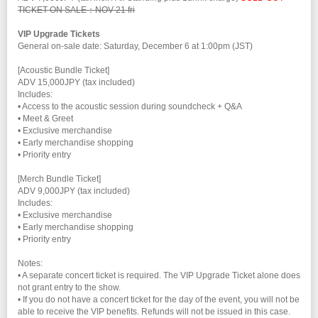
TICKET ON SALE：NOV 21 fri
VIP Upgrade Tickets
General on-sale date: Saturday, December 6 at 1:00pm (JST)
[Acoustic Bundle Ticket]
ADV 15,000JPY (tax included)
Includes:
• Access to the acoustic session during soundcheck + Q&A
• Meet & Greet
• Exclusive merchandise
• Early merchandise shopping
• Priority entry
[Merch Bundle Ticket]
ADV 9,000JPY (tax included)
Includes:
• Exclusive merchandise
• Early merchandise shopping
• Priority entry
Notes:
• A separate concert ticket is required. The VIP Upgrade Ticket alone does
not grant entry to the show.
• If you do not have a concert ticket for the day of the event, you will not be
able to receive the VIP benefits. Refunds will not be issued in this case.