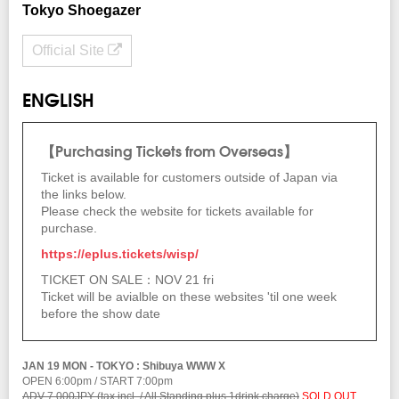
Tokyo Shoegazer
Official Site
ENGLISH
【Purchasing Tickets from Overseas】
Ticket is available for customers outside of Japan via
the links below.
Please check the website for tickets available for
purchase.
https://eplus.tickets/wisp/
TICKET ON SALE：NOV 21 fri
Ticket will be avialble on these websites 'til one week
before the show date
JAN 19 MON - TOKYO : Shibuya WWW X
OPEN 6:00pm / START 7:00pm
ADV 7,000JPY (tax incl. / All Standing plus 1drink charge)
SOLD OUT