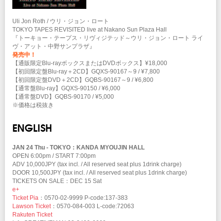
Uli Jon Roth / ウリ・ジョン・ロート
TOKYO TAPES REVISITED live at Nakano Sun Plaza Hall
『トーキョー・テープス・リヴィジテッド～ウリ・ジョン・ロート ライ
ヴ・アット・中野サンプラザ』
発売中！
【通販限定Blu-rayボックスまたはDVDボックス】¥18,000
【初回限定盤Blu-ray＋2CD】GQXS-90167～9 / ¥7,800
【初回限定盤DVD＋2CD】GQBS-90167～9 / ¥6,800
【通常盤Blu-ray】GQXS-90150 / ¥6,000
【通常盤DVD】GQBS-90170 / ¥5,000
※価格は税抜き
ENGLISH
JAN 24 Thu - TOKYO：KANDA MYOUJIN HALL
OPEN 6:00pm / START 7:00pm
ADV 10,000JPY (tax incl. / All reserved seat plus 1drink charge)
DOOR 10,500JPY (tax incl. / All reserved seat plus 1drink charge)
TICKETS ON SALE：DEC 15 Sat
e+
Ticket Pia
：0570-02-9999 P-code:137-383
Lawson Ticket
：0570-084-003 L-code:72063
Rakuten Ticket