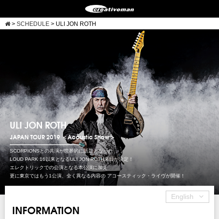
>
SCHEDULE
>
ULI JON ROTH
ULI JON ROTH
JAPAN TOUR 2019 ＜Acoustic Show＞
SCORPIONSとの共演が世界的に話題となった
LOUD PARK 16以来となるULI JON ROTH来日が決定！
エレクトリックでの公演となる本公演に加え
更に東京ではもう1公演、全く異なる内容の アコースティック・ライヴが開催！
English
INFORMATION