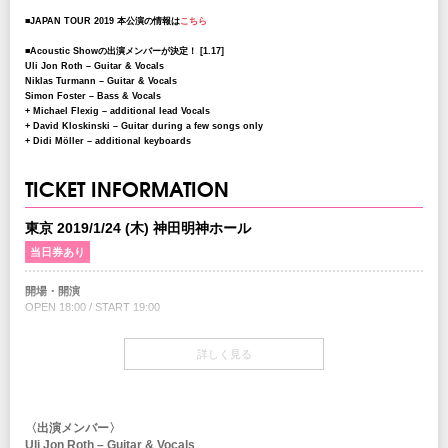
■JAPAN TOUR 2019 本公演の情報は
こちら
■Acoustic Showの出演メンバーが決定！
[1.17]
Uli Jon Roth – Guitar & Vocals
Niklas Turmann – Guitar & Vocals
Simon Foster – Bass & Vocals
+ Michael Flexig – additional lead Vocals
+ David Kloskinski – Guitar during a few songs only
+ Didi Möller – additional keyboards
TICKET INFORMATION
東京 2019/1/24 (木) 神田明神ホール
当日券あり
開場・開演
OPEN 18:00 / START 19:00
当日券
詳しく見る
18:00～会場当日券売場にて販売
￥10,500-(税込/全席指定/1Drink別)
チケット
〈出演メンバー〉
￥10,000-(税込/全席指定/1Drink別)
Uli Jon Roth – Guitar & Vocals