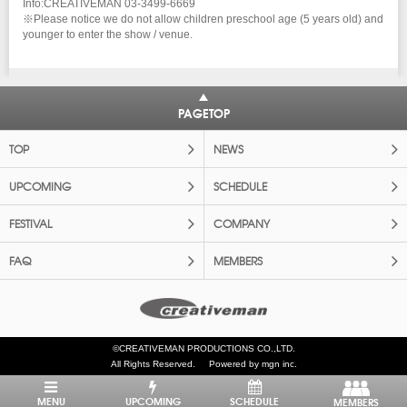
Info:CREATIVEMAN 03-3499-6669
※Please notice we do not allow children preschool age (5 years old) and
younger to enter the show / venue.
PAGETOP
TOP
NEWS
UPCOMING
SCHEDULE
FESTIVAL
COMPANY
FAQ
MEMBERS
©CREATIVEMAN PRODUCTIONS CO.,LTD.
All Rights Reserved.
Powered by mgn inc.
MENU
UPCOMING
SCHEDULE
MEMBERS