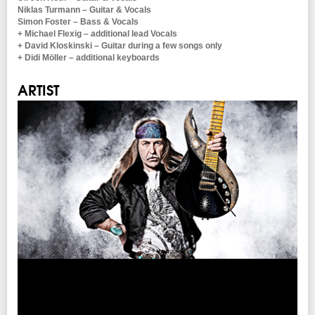
Niklas Turmann – Guitar & Vocals
チケット発売日
Simon Foster – Bass & Vocals
12/15(土)10:00am～
+ Michael Flexig – additional lead Vocals
+ David Kloskinski – Guitar during a few songs only
チケット先行
+ Didi Möller – additional keyboards
クリエイティブマン 3A 会員先行
期間：11/22 (木) 15:00 ~ 11/26 (月) 18:00
ARTIST
クリエイティブマン モバイル 会員先行
期間：11/22 (木) 18:00 ~ 11/26 (月) 18:00
イープラス
期間：12/9 (日) 12：00～12/11 (火) 18：00
チケットぴあ
期間：12/9 (日) 11：00～12/13 (木) 11：00
ローソンチケット
期間：12/9 (日) 15：00～12/11 (火) 23：59
楽天チケット
期間：12/9 (日) 12：00～12/13 (木) 23：59
プレイガイド
イープラス
チケットぴあ
：0570-02-9999 Pコード：136-824
ローソンチケット
：0570-084-003 Lコード：72063
楽天チケット
※0570で始まる電話番号は、一部携帯・PHS不可