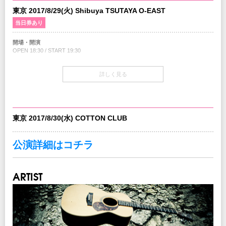
東京 2017/8/29(火) Shibuya TSUTAYA O-EAST
当日券あり
開場・開演
OPEN 18:30 / START 19:30
当日券
詳しく見る
18:30～会場当日券売場にて販売
￥7,900(税込/All Standing/1Drink別)
※若干枚数の販売となります。
チケット
東京 2017/8/30(水) COTTON CLUB
￥7,400-(税込/All Standing/1Drink別)
チケット発売日
公演詳細はコチラ
4/15(土)10:00am～
プレイガイド
ARTIST
イープラス
：
eplus.jp
チケットぴあ
：0570-02-9999 Pコード：328-102
ローソンチケット
：0570-084-003 Lコード：71211
※0570で始まる電話番号は、一部携帯・PHS不可
注意事項