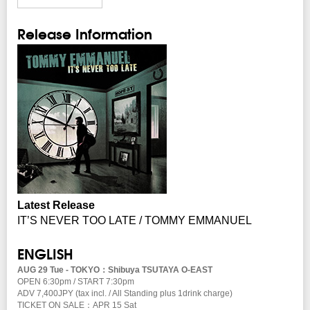
Release Information
Latest Release
IT’S NEVER TOO LATE / TOMMY EMMANUEL
ENGLISH
AUG 29 Tue - TOKYO：Shibuya TSUTAYA O-EAST
OPEN 6:30pm / START 7:30pm
ADV 7,400JPY (tax incl. / All Standing plus 1drink charge)
TICKET ON SALE：APR 15 Sat