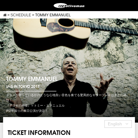
>
SCHEDULE
>
TOMMY EMMANUEL
TOMMY EMMANUEL
LIVE IN TOKYO 2017
ギターが歌っているかのような心地良い音色を奏でる驚異的なギタープレイはまさに神
技！
『アコギの神様』＝トミー・エマニュエル
約2年振りの来日公演が決定！
English
TICKET INFORMATION