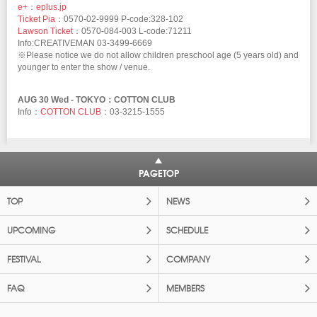
e+
：
eplus.jp
Ticket Pia
：0570-02-9999 P-code:328-102
Lawson Ticket
：0570-084-003 L-code:71211
Info:CREATIVEMAN 03-3499-6669
※Please notice we do not allow children preschool age (5 years old) and
younger to enter the show / venue.
AUG 30 Wed - TOKYO：COTTON CLUB
Info：
COTTON CLUB
：03-3215-1555
PAGETOP
TOP
NEWS
UPCOMING
SCHEDULE
FESTIVAL
COMPANY
FAQ
MEMBERS