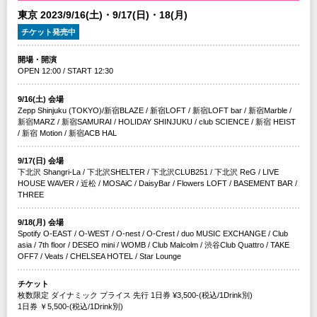
東京 2023/9/16(土)・9/17(日)・18(月)
チケット発売中
開場・開演
OPEN 12:00 / START 12:30
9/16(土) 会場
Zepp Shinjuku (TOKYO)/新宿BLAZE / 新宿LOFT / 新宿LOFT bar / 新宿Marble /
新宿MARZ / 新宿SAMURAI / HOLIDAY SHINJUKU / club SCIENCE / 新宿 HEIST
/ 新宿 Motion / 新宿ACB HAL
9/17(日) 会場
下北沢 Shangri-La / 下北沢SHELTER / 下北沢CLUB251 / 下北沢 ReG / LIVE
HOUSE WAVER / 近松 / MOSAiC / DaisyBar / Flowers LOFT / BASEMENT BAR /
THREE
9/18(月) 会場
Spotify O-EAST / O-WEST / O-nest / O-Crest / duo MUSIC EXCHANGE / Club
asia / 7th floor / DESEO mini / WOMB / Club Malcolm / 渋⾕Club Quattro / TAKE
OFF7 / Veats / CHELSEA HOTEL / Star Lounge
チケット
枚数限定 ダイナミック プライス 先⾏ 1⽇券 ¥3,500-(税込/1Drink別)
1日券 ￥5,500-(税込/1Drink別)