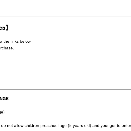
eas】
a the links below.
urchase.
ANGE
ge)
not allow children preschool age (5 years old) and younger to enter