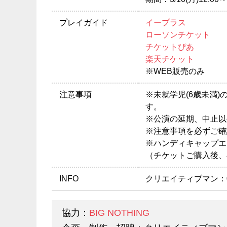
プレイガイド
イープラス
ローソンチケット
チケットぴあ
楽天チケット
※WEB販売のみ
注意事項
※未就学児(6歳未満
す。
※公演の延期、中止以
※注意事項を必ずご確
※ハンディキャップエ
（チケットご購入後、
INFO
クリエイティブマン：03-3
協力：
BIG NOTHING