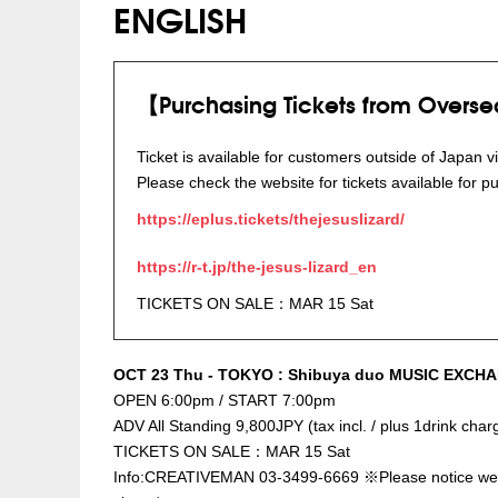
ENGLISH
【Purchasing Tickets from Overs
Ticket is available for customers outside of Japan vi
Please check the website for tickets available for p
https://eplus.tickets/thejesuslizard/
https://r-t.jp/the-jesus-lizard_en
TICKETS ON SALE：MAR 15 Sat
OCT 23 Thu - TOKYO : Shibuya duo MUSIC EXCH
OPEN 6:00pm / START 7:00pm
ADV All Standing 9,800JPY (tax incl. / plus 1drink char
TICKETS ON SALE：MAR 15 Sat
Info:CREATIVEMAN 03-3499-6669 ※Please notice we do 