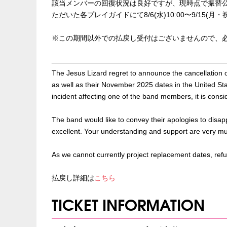
該当メンバーの回復状況は良好ですが、現時点で振替
ただいた各プレイガイドにて8/6(水)10:00〜9/15(
※この期間以外での払戻し受付はございませんので、
The Jesus Lizard regret to announce the cancellation 
as well as their November 2025 dates in the United Sta
incident affecting one of the band members, it is con
The band would like to convey their apologies to disa
excellent. Your understanding and support are very m
As we cannot currently project replacement dates, refun
払戻し詳細は
こちら
TICKET INFORMATION