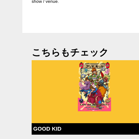
show / venue.
こちらもチェック
GOOD KID