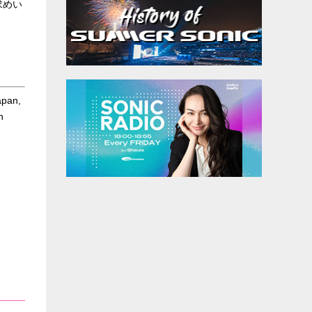
求めい
apan,
h