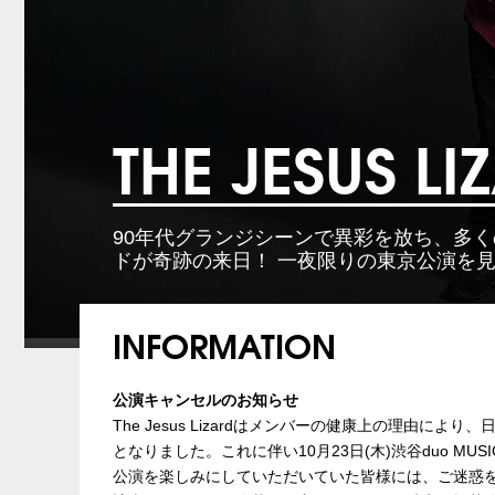
THE JESUS LI
90年代グランジシーンで異彩を放ち、多
ドが奇跡の来日！ 一夜限りの東京公演を
INFORMATION
公演キャンセルのお知らせ
The Jesus Lizardはメンバーの健康上の理由
となりました。これに伴い10月23日(木)渋谷duo MU
公演を楽しみにしていただいていた皆様には、ご迷惑