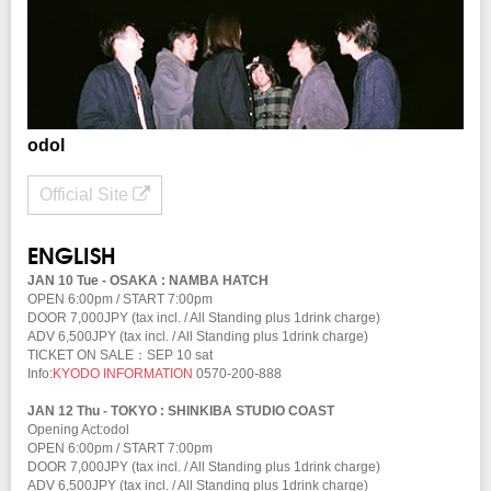
odol
Official Site
ENGLISH
JAN 10 Tue - OSAKA : NAMBA HATCH
OPEN 6:00pm / START 7:00pm
DOOR 7,000JPY (tax incl. / All Standing plus 1drink charge)
ADV 6,500JPY (tax incl. / All Standing plus 1drink charge)
TICKET ON SALE：SEP 10 sat
Info:
KYODO INFORMATION
0570-200-888
JAN 12 Thu - TOKYO : SHINKIBA STUDIO COAST
Opening Act:odol
OPEN 6:00pm / START 7:00pm
DOOR 7,000JPY (tax incl. / All Standing plus 1drink charge)
ADV 6,500JPY (tax incl. / All Standing plus 1drink charge)