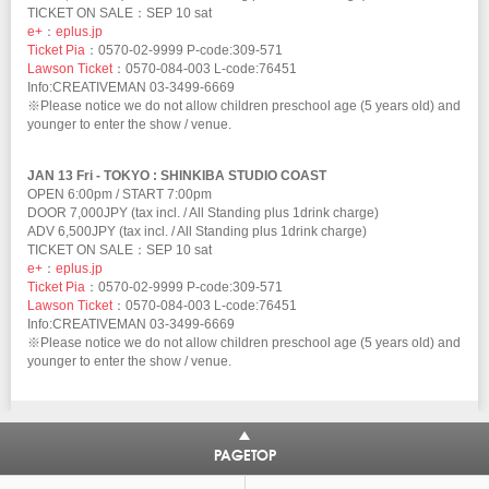
TICKET ON SALE：SEP 10 sat
e+
：
eplus.jp
Ticket Pia
：0570-02-9999 P-code:309-571
Lawson Ticket
：0570-084-003 L-code:76451
Info:CREATIVEMAN 03-3499-6669
※Please notice we do not allow children preschool age (5 years old) and
younger to enter the show / venue.
JAN 13 Fri - TOKYO : SHINKIBA STUDIO COAST
OPEN 6:00pm / START 7:00pm
DOOR 7,000JPY (tax incl. / All Standing plus 1drink charge)
ADV 6,500JPY (tax incl. / All Standing plus 1drink charge)
TICKET ON SALE：SEP 10 sat
e+
：
eplus.jp
Ticket Pia
：0570-02-9999 P-code:309-571
Lawson Ticket
：0570-084-003 L-code:76451
Info:CREATIVEMAN 03-3499-6669
※Please notice we do not allow children preschool age (5 years old) and
younger to enter the show / venue.
PAGETOP