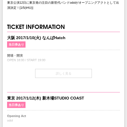
東京公演12日に東京発の注目の新世代バンドodolがオープニングアクトとして出
演決定！[1/5(tHU)]
TICKET INFORMATION
大阪 2017/1/10(火) なんばHatch
当日券あり
開場・開演
OPEN 18:00 / START 19:00
当日券
詳しく見る
18:00～会場当日券売り場にて販売
￥7,000-(税込/1Fスタンディング/1Drink別)
チケット
￥6,500-(税込/1Fスタンディング・2F指定/1Drink別)
東京 2017/1/12(木) 新木場STUDIO COAST
当日券あり
チケット発売日
9/10(土)10:00am～
Opening Act
odol
注意事項