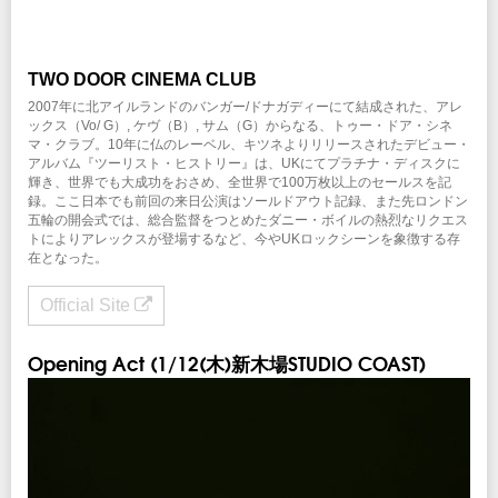
TWO DOOR CINEMA CLUB
2007年に北アイルランドのバンガー/ドナガディーにて結成された、アレ
ックス（Vo/ G）, ケヴ（B）, サム（G）からなる、トゥー・ドア・シネ
マ・クラブ。10年に仏のレーベル、キツネよりリリースされたデビュー・
アルバム『ツーリスト・ヒストリー』は、UKにてプラチナ・ディスクに
輝き、世界でも大成功をおさめ、全世界で100万枚以上のセールスを記
録。ここ日本でも前回の来日公演はソールドアウト記録、また先ロンドン
五輪の開会式では、総合監督をつとめたダニー・ボイルの熱烈なリクエス
トによりアレックスが登場するなど、今やUKロックシーンを象徴する存
在となった。
Official Site
Opening Act (1/12(木)新木場STUDIO COAST)