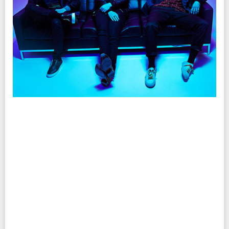
ローソンチケット
：0570-084-003 Lコード：76451
協力：
ワーナーミュージック・ジャパン
※0570で始まる電話番号は、一部携帯・PHS不可
企画・制作・招聘：クリエイティブマン
注意事項
※未就学児(6歳未満)のご入場をお断りさせていただきます。
INFO
クリエイティブマン：03-3499-6669
協力：
ワーナーミュージック・ジャパン
企画・制作・招聘：クリエイティブマン