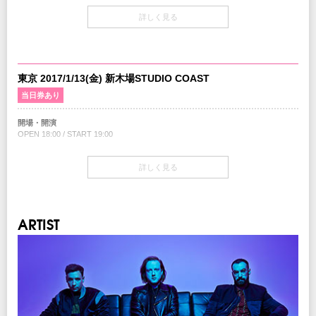
※未就学児(6歳未満)のご入場をお断りさせていただきます。
開場・開演
詳しく見る
OPEN 18:00 / START 19:00
INFO
キョードーインフォメーション
：0570-200-888
当日券
18:00～会場当日券売り場にて販売
協力：
ワーナーミュージック・ジャパン
￥7,000-(税込/All Standing/1Drink別)
東京 2017/1/13(金) 新木場STUDIO COAST
企画・制作・招聘：クリエイティブマン
当日券あり
チケット
￥6,500-(税込/All Standing/1Drink別)
開場・開演
OPEN 18:00 / START 19:00
チケット発売日
9/10(土)10:00am～
当日券
詳しく見る
18:00～会場当日券売り場にて販売
プレイガイド
￥7,000-(税込/All Standing/1Drink別)
イープラス
：
eplus.jp
チケットぴあ
：0570-02-9999 Pコード：309-571
チケット
ローソンチケット
：0570-084-003 Lコード：76451
ARTIST
￥6,500-(税込/All Standing/1Drink別)
※0570で始まる電話番号は、一部携帯・PHS不可
チケット発売日
注意事項
9/10(土)10:00am～
※未就学児(6歳未満)のご入場をお断りさせていただきます。
プレイガイド
INFO
イープラス
：
eplus.jp
クリエイティブマン：03-3499-6669
チケットぴあ
：0570-02-9999 Pコード：309-571