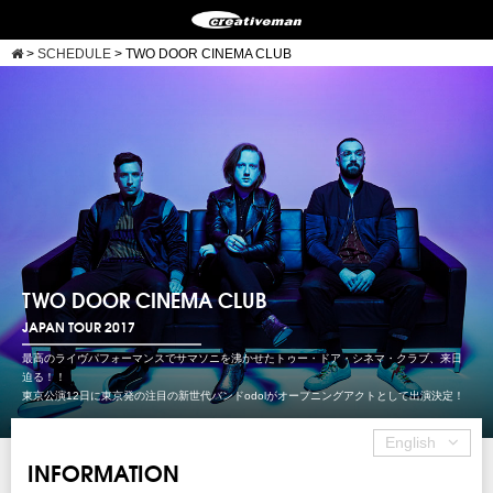
>
SCHEDULE
>
TWO DOOR CINEMA CLUB
TWO DOOR CINEMA CLUB
JAPAN TOUR 2017
最高のライヴパフォーマンスでサマソニを沸かせたトゥー・ドア・シネマ・クラブ、来日
迫る！！
東京公演12日に東京発の注目の新世代バンドodolがオープニングアクトとして出演決定！
English
INFORMATION