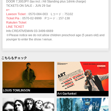
DOOR 7,300JPY (tax incl. / All Standing plus 1drink charge)
TICKETS ON SALE：JUN 29 Sat
e+
Lawson Ticket
：0570-084-003 Lコード：75102
Ticket Pia
：0570-02-9999 Pコード：157-138
Rakuten Ticket
LINE TICKET
Info:CREATIVEMAN 03-3499-6669
※Please notice we do not allow children preschool age (5 years old) and
younger to enter the show / venue.
こちらもチェック
LOUIS TOMLINSON
Art Garfunkel