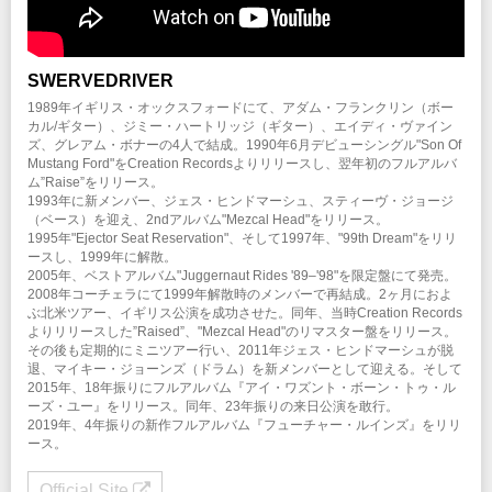
SWERVEDRIVER
1989年イギリス・オックスフォードにて、アダム・フランクリン（ボー
カル/ギター）、ジミー・ハートリッジ（ギター）、エイディ・ヴァイン
ズ、グレアム・ボナーの4人で結成。1990年6月デビューシングル"Son Of
Mustang Ford"をCreation Recordsよりリリースし、翌年初のフルアルバ
ム”Raise”をリリース。
1993年に新メンバー、ジェス・ヒンドマーシュ、スティーヴ・ジョージ
（ベース）を迎え、2ndアルバム"Mezcal Head"をリリース。
1995年"Ejector Seat Reservation"、そして1997年、"99th Dream"をリリ
ースし、1999年に解散。
2005年、ベストアルバム"Juggernaut Rides '89–'98"を限定盤にて発売。
2008年コーチェラにて1999年解散時のメンバーで再結成。2ヶ月におよ
ぶ北米ツアー、イギリス公演を成功させた。同年、当時Creation Records
よりリリースした”Raised”、"Mezcal Head"のリマスター盤をリリース。
その後も定期的にミニツアー行い、2011年ジェス・ヒンドマーシュが脱
退、マイキー・ジョーンズ（ドラム）を新メンバーとして迎える。そして
2015年、18年振りにフルアルバム『アイ・ワズント・ボーン・トゥ・ル
ーズ・ユー』をリリース。同年、23年振りの来日公演を敢行。
2019年、4年振りの新作フルアルバム『フューチャー・ルインズ』をリリ
ース。
Official Site