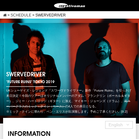
>
SCHEDULE
>
SWERVEDRIVER
SWERVEDRIVER
"FUTURE RUINS" TOKYO 2019
UKシューゲイズ・レジェンド『スワーヴドライヴァー』新作「Future Ruins」を引っさげ
来日決定！今回のツアーはオリジナルメンバーのアダム・フランクリン（ボーカル＆ギタ
ー）、ジミー・ハートリッジ（ギター）に加え、マイキー・ジョーンズ（ドラム）、
元ス
ーパーグラスのミック・クイン（ベース）
の4人での来日となる。
※ミック・クインに替わり、ベン・エリスが出演致します。予めご了承ください。[9.2]
English
INFORMATION