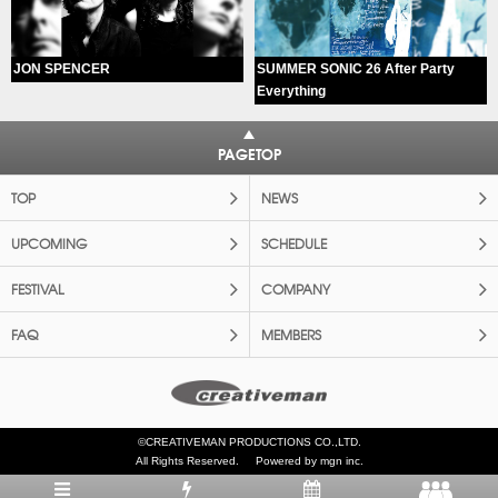
JON SPENCER
SUMMER SONIC 26 After Party
Everything
PAGETOP
TOP
NEWS
UPCOMING
SCHEDULE
FESTIVAL
COMPANY
FAQ
MEMBERS
©CREATIVEMAN PRODUCTIONS CO.,LTD.
All Rights Reserved.
Powered by mgn inc.