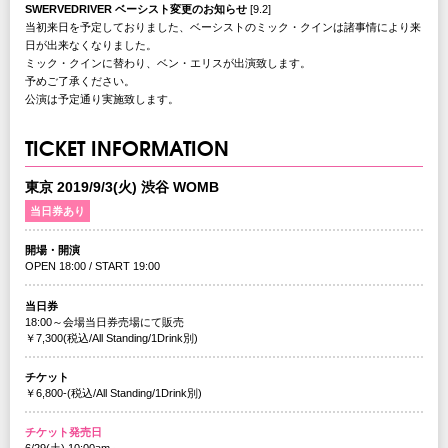
SWERVEDRIVER ベーシスト変更のお知らせ
[9.2]
当初来日を予定しておりました、ベーシストのミック・クインは諸事情により来
日が出来なくなりました。
ミック・クインに替わり、ベン・エリスが出演致します。
予めご了承ください。
公演は予定通り実施致します。
TICKET INFORMATION
東京 2019/9/3(火) 渋谷 WOMB
当日券あり
開場・開演
OPEN 18:00 / START 19:00
当日券
18:00～会場当日券売場にて販売
￥7,300(税込/All Standing/1Drink別)
チケット
￥6,800-(税込/All Standing/1Drink別)
チケット発売日
6/29(土) 10:00am～