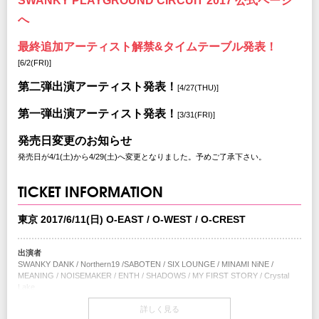
SWANKY PLAYGROUND CIRCUIT 2017 公式ページ
へ
最終追加アーティスト解禁&タイムテーブル発表！
[6/2(FRI)]
第二弾出演アーティスト発表！
[4/27(THU)]
第一弾出演アーティスト発表！
[3/31(FRI)]
発売日変更のお知らせ
発売日が4/1(土)から4/29(土)へ変更となりました。予めご了承下さい。
TICKET INFORMATION
東京 2017/6/11(日) O-EAST / O-WEST / O-CREST
出演者
SWANKY DANK / Northern19 /SABOTEN / SIX LOUNGE / MINAMI NiNE /
MEANING / NOISEMAKER / ENTH / SHADOWS / MY FIRST STORY / Crystal
Lake
/ MOTHBALL / AIR SWELL / INKYMAP(OPENING ACT)
詳しく見る