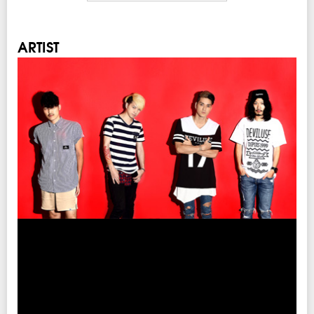
開場・開演
OPEN 13:00 / START 14:00
※リストバンド交換 12:00~
ARTIST
チケット
￥4,000-(税込/All Standing/1Drink別)
チケット発売日
4/1(土)10:00am～
→ 4/29(土)10:00am～
※発売日が変更となりました。
プレイガイド
イープラス
：
eplus.jp
チケットぴあ
：0570-02-9999 Pコード：326-444
ローソンチケット
：0570-084-003 Lコード：74779
※0570で始まる電話番号は、一部携帯・PHS不可
注意事項
※未就学児(6歳未満)のご入場をお断りさせていただきます。
INFO
クリエイティブマン：03-3499-6669
主催：SWANKY DANK