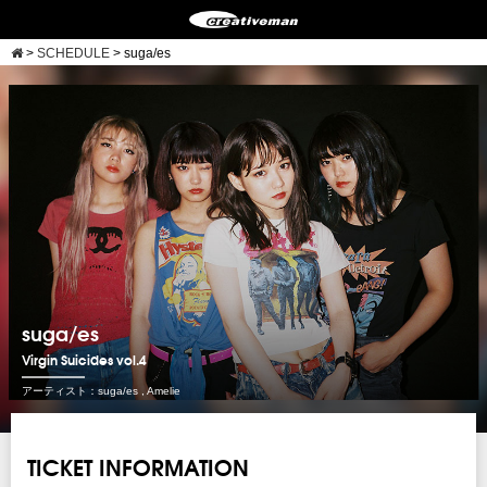
>
SCHEDULE
>
suga/es
suga/es
Virgin Suicides vol.4
アーティスト：suga/es , Amelie
TICKET INFORMATION