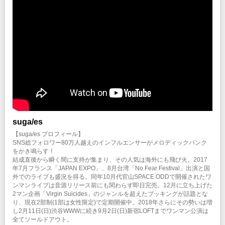
suga/es
【suga/es プロフィール】
SNS総フォロワー80万人越えのインフルエンサーがメロディックパンク
をかき鳴らす！
結成直後から瞬く間に支持が集まり、その人気は海外にも飛び火。2017
年7月フランス「JAPAN EXPO」、8月台湾「No Fear Festival」出演と国
外でのライブも盛況を得る。同年10月代官山SPACE ODDで開催されたワ
ンマンライブは音源リリース前にも関わらず即日完売。12月に立ち上げた
2マン企画「Virgin Suicides」のジャンルを超えたブッキングが話題とな
り、現在2部制(1部は女性限定)で定期開催中。2018年さらにその勢いは増
し2月11日(日)渋谷WWWに続き9月2日(日)新宿LOFTまでワンマン公演は
全てソールドアウト。