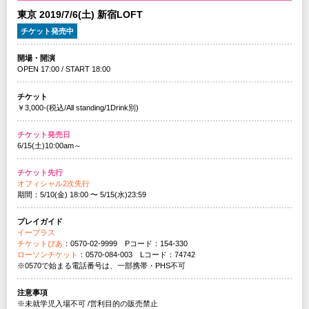
東京 2019/7/6(土) 新宿LOFT
チケット発売中
開場・開演
OPEN 17:00 / START 18:00
チケット
￥3,000-(税込/All standing/1Drink別)
チケット発売日
6/15(土)10:00am～
チケット先行
オフィシャル2次先行
期間：5/10(金) 18:00 〜 5/15(水)23:59
プレイガイド
イープラス
チケットぴあ
：0570-02-9999 Pコード：154-330
ローソンチケット
：0570-084-003 Lコード：74742
※0570で始まる電話番号は、一部携帯・PHS不可
注意事項
※未就学児入場不可 /営利目的の販売禁止