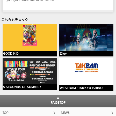
younger to enter the show / venue.
こちらもチェック
GOOD KID
Zilqy
5 SECONDS OF SUMMER
WESTBAM / TAKKYU ISHINO
PAGETOP
TOP
NEWS