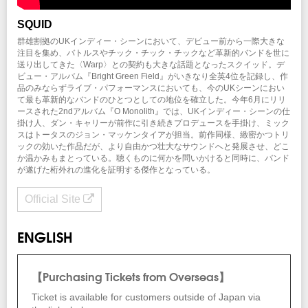
SQUID
群雄割拠のUKインディー・シーンにおいて、デビュー前から一際大きな
注目を集め、バトルスやチック・チック・チックなど革新的バンドを世に
送り出してきた〈Warp〉との契約も大きな話題となったスクイッド。デ
ビュー・アルバム『Bright Green Field』がいきなり全英4位を記録し、作
品のみならずライブ・パフォーマンスにおいても、今のUKシーンにおい
て最も革新的なバンドのひとつとしての地位を確立した。今年6月にリリ
ースされた2ndアルバム『O Monolith』では、UKインディー・シーンの仕
掛け人、ダン・キャリーが前作に引き続きプロデュースを手掛け、ミック
スはトータスのジョン・マッケンタイアが担当。前作同様、緻密かつトリ
ックの効いた作品だが、より自由かつ壮大なサウンドへと発展させ、どこ
か温かみもまとっている。聴くものに何かを問いかけると同時に、バンド
が遂げた桁外れの進化を証明する傑作となっている。
Official Site
ENGLISH
【Purchasing Tickets from Overseas】
Ticket is available for customers outside of Japan via