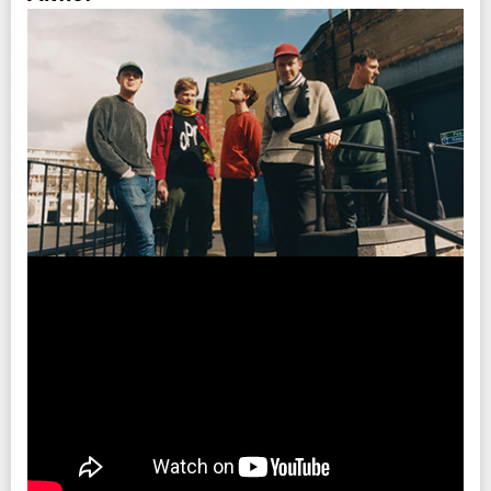
チケットぴあ
期間：7/15(土)12:00～7/18(火)23:59
チケット発売日
ローソンチケット
7/22(土)10:00am～
期間：7/15(土)12:00～7/18(火)23:59
楽天チケット
期間：7/15(土)12:00～7/18(火)23:59
チケット先行
クリエイティブマン 3A 会員先行
期間：7/12 (水) 15:00〜7/14 (金) 18:00
注意事項
クリエイティブマン モバイル 会員先行
※未就学児(6歳未満)のご入場をお断りさせていただきます。
期間：7/12 (水) 18:00〜7/14 (金) 18:00
※ハンディキャップエリアご利用希望の方は
こちら
より申請をお願いします。
（チケットご購入後、早めの申請にご協力をお願いします。）
注意事項
※未就学児(6歳未満)のご入場をお断りさせていただきます。
INFO
クリエイティブマン：03-3499-6669
オペレーター電話対応時間変更のお知らせ
INFO
京都メトロ
075-752-4765
協力：
BEATINK
制作・招聘：クリエイティブマン
協力：
BEATINK
制作・招聘：クリエイティブマン