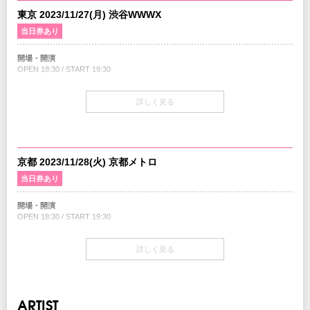
東京 2023/11/27(月) 渋谷WWWX
当日券あり
開場・開演
OPEN 18:30 / START 19:30
当日券
詳しく見る
￥7,500-(税込/All Standing/1Drink別)
18:30〜会場当日券売り場
チケット
￥7,000-(税込/All Standing/1Drink別)
京都 2023/11/28(火) 京都メトロ
当日券あり
チケット発売日
7/22(土)10:00am～
開場・開演
OPEN 18:30 / START 19:30
チケット先行
クリエイティブマン 3A 会員先行
当日券
期間：7/12 (水) 15:00〜7/14 (金) 18:00
詳しく見る
￥7,500-(税込/All Standing/1Drink別)
クリエイティブマン モバイル 会員先行
18:30〜会場当日券売り場
期間：7/12 (水) 18:00〜7/14 (金) 18:00
イープラス
チケット
ARTIST
期間：7/15(土)12:00～7/18(火)18:00
￥7,000-(税込/All Standing/1Drink別)