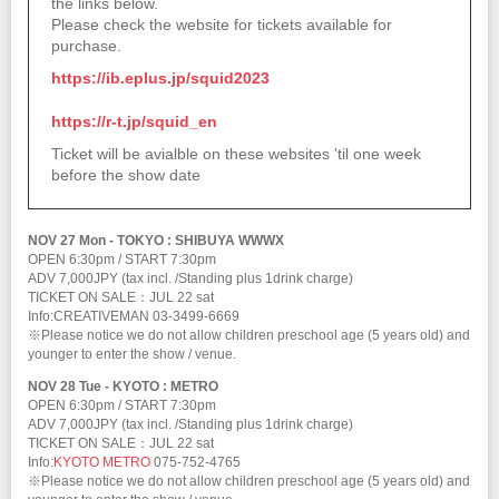
the links below.
Please check the website for tickets available for
purchase.
https://ib.eplus.jp/squid2023
https://r-t.jp/squid_en
Ticket will be avialble on these websites 'til one week
before the show date
NOV 27 Mon - TOKYO : SHIBUYA WWWX
OPEN 6:30pm / START 7:30pm
ADV 7,000JPY (tax incl. /Standing plus 1drink charge)
TICKET ON SALE：JUL 22 sat
Info:CREATIVEMAN 03-3499-6669
※Please notice we do not allow children preschool age (5 years old) and
younger to enter the show / venue.
NOV 28 Tue - KYOTO : METRO
OPEN 6:30pm / START 7:30pm
ADV 7,000JPY (tax incl. /Standing plus 1drink charge)
TICKET ON SALE：JUL 22 sat
Info:
KYOTO METRO
075-752-4765
※Please notice we do not allow children preschool age (5 years old) and