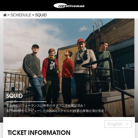
>
SCHEDULE
>
SQUID
SQUID
革新的なパフォーマンスは昨年のサマソニでも実証済み！
名門WARPからデビューしたSQUID(スクイッド)待望の単独公演が決定！
English
TICKET INFORMATION