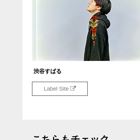
公演日より過去10日
公演日より過去10日
公演日より過去10日
公演日より過去10日
プレゼント(お手紙
公演終了後は、混雑緩
●公演当日に関して
お客様の安全を第一に
がございます。 
渋谷すばる
様の御迷惑および危険
ち・入り待ち行為はお
Label Site
配置を行い、万全を期
た場合には近くにいる警
等による録音・録画・
お持ち込みは一切禁止
影・録音された内容を
像・写真がメディアて
こちらもチェック
ますのであらかじめこ