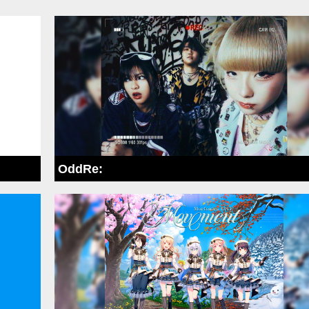
売または譲渡する行為は、目的・理由に関わらず一切禁止して
発覚した場合や、ご本人確認が出来なかった場合には、ご入場
す。その際、チケット代の返金には応じかねますので予めご
規の方法以外でのチケット売買等によるトラブルに関して責任
゙正規の方法で入手いただきますようお願い致します。 4歳以上
ります。
につき1名までの膝上での観覧無料です(座席が必要な場合は
さい)。 お子様の会場における安全責任は、同行保護者の方に負っ
OddRe:
守るために、イヤーマフの持参など、必ず対策を講じてくた
演当日の年齢に準じます。
合は、車いす用の観覧スペースにご案内致します。同伴者が必
トが必要です。 観覧スペース確保のため、チケットをご購
演の1週間前までに、SCHEDULEに記載の各公演のお問い