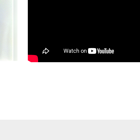
以内に新型コロナウイルス感染症が陽性になった方
以内に新型コロナウイルス感染者との濃厚接触がある方
以内に同居家族や身近な知人に感染の疑われる方がいる方
以内に感染が引き続き拡大している国・地域への訪問歴がある
・お祝い花・スタンド花含む)の受け取りはお断りいたします。
和のため規制退場を行わせていただきます。
考え、防犯上、手荷物検査や手荷物一時預かりをさせて頂く場
危険物の持ち込みは一切禁止とさせていただきます。その他、他の
となるものも一切禁止とさせていただきます。 会場周辺での
止め下さい、また早期来場はお控えください。 会場内には、
したうえでの運営をさせて頂きますが、不審な人物・物を見か
備員にお声がけください。 会場内での携帯電話・ビデオカ
撮影は禁止とさせていただきます。また、プロ仕様の撮影機器
とさせていただきます。 このような行為が行われた場合は、
削除の上、ご退場頂きます。 当日、取材等で会場内や客席の
゙公開されることがございます。お客様が映りこむ可能性がごさ
゙了承ください。