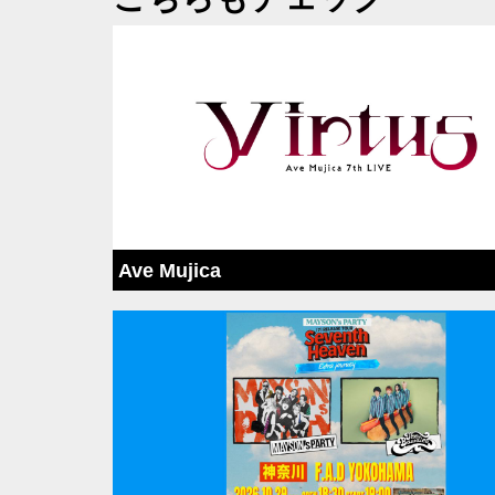
●チケットに関して
第三者へチケットを転
ります。 不正購入が
断りさせていただきま
ください。 また、正
いかねますので。必す
チケットが必要とな
※3歳以下は保護者1名
ットをご購入くだ
Ave Mujica
いただきます。
お子様の耳を大音量から
い。
記載の年齢制限は、公
●そのほか
車いすでご来場の場
場合は、同伴者もチケッ
きましたら、遅くとも公