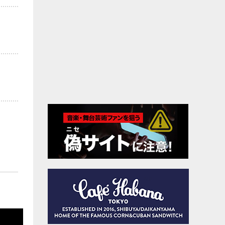
お
移
)
て
情報
場内