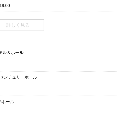
19:00
デンシアター公演
売り場にて販売
詳しく見る
税込）
ンシアター公演
売り場にて販売
スホテル＆ホール
税込）
税込）
会議場 センチュリーホール
BGホール
なります