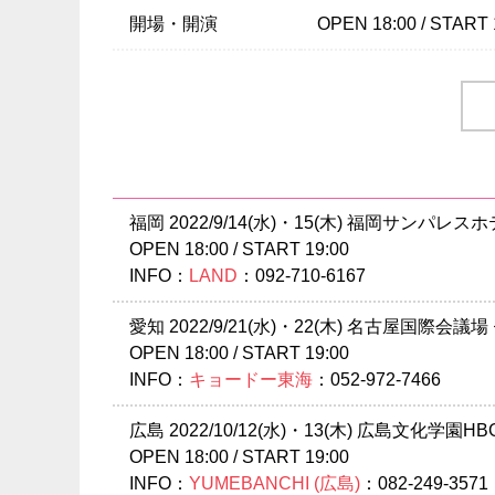
開場・開演
OPEN 18:00 / START 
当日券
10/31(月)東京ガー
18:00～会場当日券
￥8,300（全席指定/
11/1(火)東京ガーデ
18:00～会場当日券
福岡 2022/9/14(水)・15(木) 福岡サンパレ
￥8,300（全席指定/
OPEN 18:00 / START 19:00
INFO：
LAND
：092-710-6167
チケット
￥7,800（全席指定/
愛知 2022/9/21(水)・22(木) 名古屋国際
チケット発売日
8/6(土)10:00am～
OPEN 18:00 / START 19:00
INFO：
キョードー東海
：052-972-7466
プレイガイド
イープラス
ローソンチケット
広島 2022/10/12(水)・13(木) 広島文化学園H
チケットぴあ
OPEN 18:00 / START 19:00
※WEBのみの受付と
INFO：
YUMEBANCHI (広島)
：082-249-3571