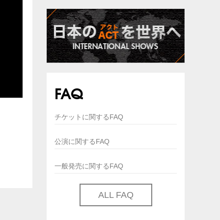
方
FAQ
合
お客
チケットに関するFAQ
出待
警備
公演に関するFAQ
け
メラ
一般発売に関するFAQ
の
撮
映
ALL FAQ
゙い