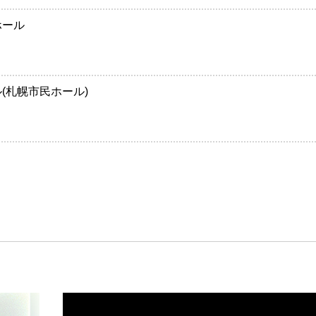
ザホール
して
、公演を行います。 入場時に検温を行います。(37.5度以上の
せて頂きます。その際、チケットの払戻をさせて頂きますが、
ール(札幌市民ホール)
は致しません。) 新型コロナウイルス接触確認アプリ(COCOA
い致します。遅くとも、公演2週間前にはインストールを行っ
会場内に感染者が確認された場合、保健所等公的機関にお客様の
提供する場合がございますので、予めご了承ください。 会
に着用をお願い致します。
わせていただきます。
様同士の会話は必要最低限までお控えください。
止とさせていただきます。
出す行為
など、他のお客様と接触する行為
方は入場をお断りさせていただきます。