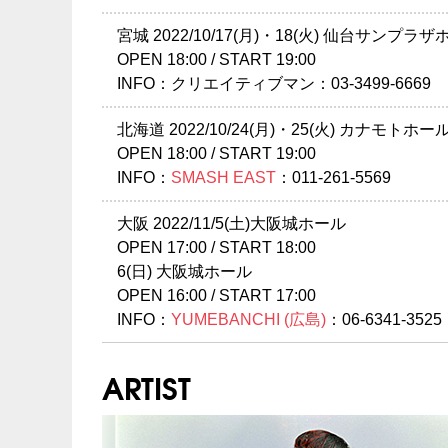
注意事項
※ 公演注意事項
宮城 2022/10/17(月)・18(火) 仙台サンプラ
OPEN 18:00 / START 19:00
●感染症予防対策に関
INFO：クリエイティブマン：03-3499-6669
行政機関の指導に則り
客様は入場をお断りさ
北海道 2022/10/24(月)・25(火) カナモトホ
動交通費等諸経費の払戻
OPEN 18:00 / START 19:00
のインストールをお願
INFO：
SMASH EAST
：011-261-5569
ください。 後日、
を事前の告知・承諾なく
大阪 2022/11/5(土)大阪城ホール
外問わずマスクは常
OPEN 17:00 / START 18:00
入場時、手指消毒を行
6(日) 大阪城ホール
会場内外問わず、お客
OPEN 16:00 / START 17:00
公演中は下記事項を禁
INFO：
YUMEBANCHI (広島)
：06-6341-3525
飲食
声援や歌唱など声を
ARTIST
ハイタッチや肩を組む
下記事項に当てはまる
海外在住者の方