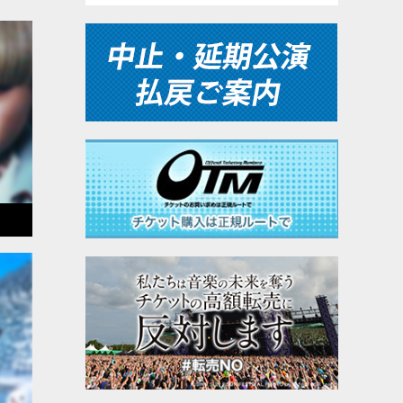
お
をお
了承
を負
は
チケ
て
゙さ
要な
入頂
合わ