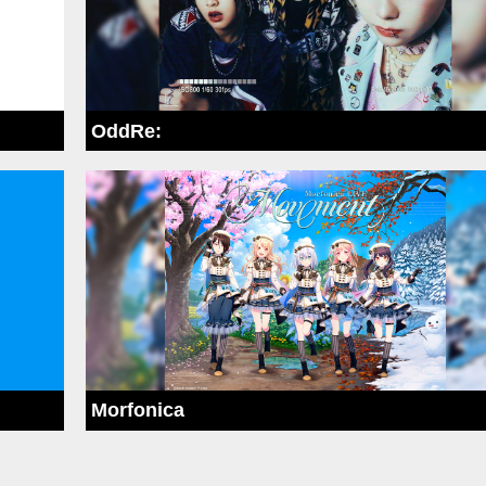
OddRe:
Morfonica