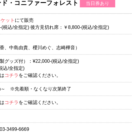
ハイランド・コニファーフォレスト
当日券あり
チケット
にて販売
-(税込/全指定) 後方見切れ席：￥8,800-(税込/全指定)
香、中島由貴、櫻川めぐ、志崎樺音）
ッズ付）：¥22,000-(税込/全指定)
(税込/全指定)
は
コチラ
をご確認ください。
10:00am～ ※先着順・なくなり次第終了
は
コチラ
をご確認ください。
3499-6669