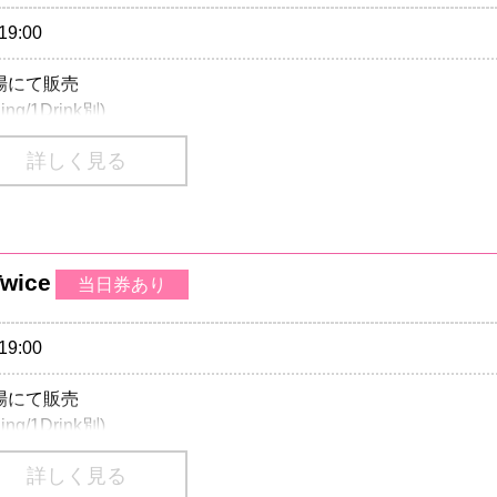
モバイル 会員先行
 12/9(日) 18:00
19:00
売場にて販売
 12/11 (火) 18:00
ing/1Drink別)
詳しく見る
ding/1Drink別)
02-9999 Pコード：137-840
70-084-003 Lコード：73597
A 会員先行
番号は、一部携帯・PHS不可
wice
当日券あり
 12/９(日) 18:00
）のご入場はお断り致します。
モバイル 会員先行
19:00
3499-6669
 12/9(日) 18:00
売場にて販売
）のご入場はお断り致します。
ing/1Drink別)
ings
242-8557
詳しく見る
ding/1Drink別)