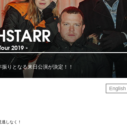
HSTARR
our 2019 -
4年振りとなる来日公演が決定！！
Englis
見逃しなく！