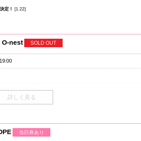
演が決定！
[1.22]
 O-nest
SOLD OUT
19:00
ding/1Drink別)
詳しく見る
A 会員先行
 12/９(日) 18:00
OPE
当日券あり