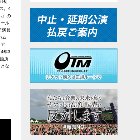
の初
ス。4
ム』の
コール
超満員
バム
ツア
4年3
6箇所
りとな