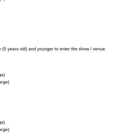
 (5 years old) and younger to enter the show / venue.
ge)
arge)
ge)
arge)