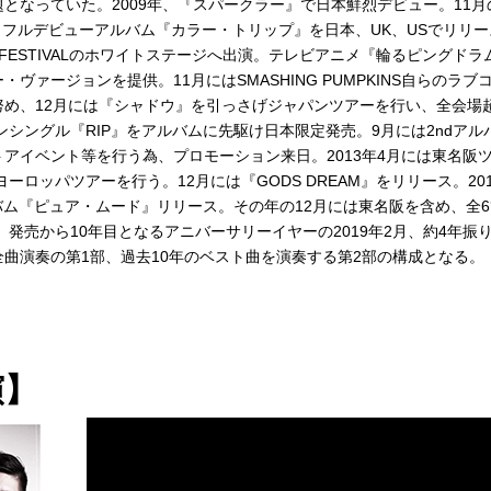
となっていた。2009年、『スパークラー』で日本鮮烈デビュー。11月
、フルデビューアルバム『カラー・トリップ』を日本、UK、USでリリー
K FESTIVALのホワイトステージへ出演。テレビアニメ『輪るピングドラ
ァージョンを提供。11月にはSMASHING PUMPKINS自らのラブ
め、12月には『シャドウ』を引っさげジャパンツアーを行い、全会場
ンシングル『RIP』をアルバムに先駆け日本限定発売。9月には2ndアル
アイベント等を行う為、プロモーション来日。2013年4月には東名阪
やヨーロッパツアーを行う。12月には『GODS DREAM』をリリース。201
アルバム『ピュア・ムード』リリース。その年の12月には東名阪を含め、全
発売から10年目となるアニバーサリーイヤーの2019年2月、約4年振
曲演奏の第1部、過去10年のベスト曲を演奏する第2部の構成となる。
演】