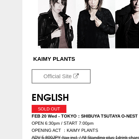
KAIMY PLANTS
Official Site
ENGLISH
SOLD OUT
FEB 20 Wed - TOKYO：SHIBUYA TSUTAYA O-NEST
OPEN 6:30pm / START 7:00pm
OPENING ACT ：KAIMY PLANTS
ADV 5,800JPY (tax incl. / All Standing plus 1drink char