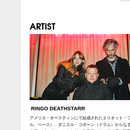
チケット発売日
12/15(土)10:00am～
企画・制作・招聘：
Vinyl Junkie Record
ARTIST
チケット先行
クリエイティブマン 3
協力：クリエイティブマン
期間：12/5(水) 15:00 ～
クリエイティブマン 
期間：12/5(水) 18:00 ～
注意事項
※未就学児（６歳未満
INFO
FANJ Twice
：06-6484
企画・制作・招聘：
Vinyl Junkie Record
協力：クリエイティブマン
RINGO DEATHSTARR
アメリカ・オースティンにて結成されたエリオット・
ル、ベース）、ダニエル・コボーン（ドラム）からなる3ピー