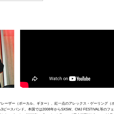
ings
A 会員先行
 12/９(日) 18:00
モバイル 会員先行
 12/9(日) 18:00
）のご入場はお断り致します。
-3880
ings
フレーザー（ボーカル、ギター）、紅一点のアレックス・ゲーリング（
スバンド。本国では2008年からSXSW、CMJ FESTIVAL等のフ