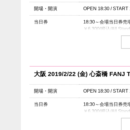
クリエイティブマン 
期間：12/5(水) 18:00 ～
開場・開演
OPEN 18:30 / START 
イープラス
当日券
18:30～会場当日券
期間：12/8 (土) 12:00 ～
￥6,300(税込/All Stand
プレイガイド
イープラス
チケット
￥5,800-(税込/All Stan
チケットぴあ
：0570-
チケット発売日
ローソンチケット
12/15(土)10:00am～
：05
楽天チケット
チケット先行
クリエイティブマン 3
※0570で始まる電話
大阪 2019/2/22 (金) 心斎橋 FANJ T
期間：12/5(水) 15:00 ～
注意事項
※未就学児（６歳未満
クリエイティブマン 
開場・開演
OPEN 18:30 / START 
INFO
クリエイティブマン：03-
期間：12/5(水) 18:00 ～
当日券
18:30～会場当日券
注意事項
※未就学児（６歳未満
￥6,300(税込/All Stand
企画・制作・招聘：
Vinyl Junkie Record
INFO
栄TIGHT ROPE
：052-
協力：クリエイティブマン
チケット
￥5,800-(税込/All Stan