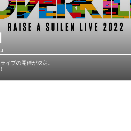
N
L」
EN単独ライブの開催が決定。
！