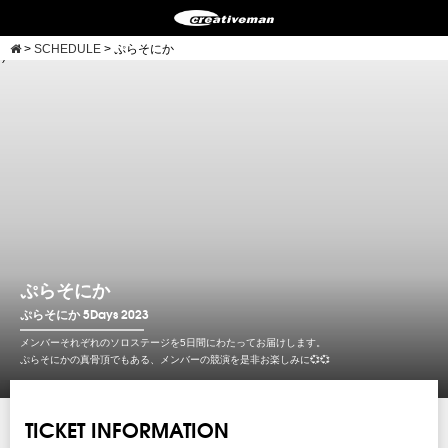
>
SCHEDULE
>
ぷらそにか
')">
ぷらそにか
ぷらそにか 5Days 2023
メンバーそれぞれのソロステージを5日間にわたってお届けします。
ぷらそにかの真骨頂でもある、メンバーの競演を是非お楽しみに💞💞
TICKET INFORMATION