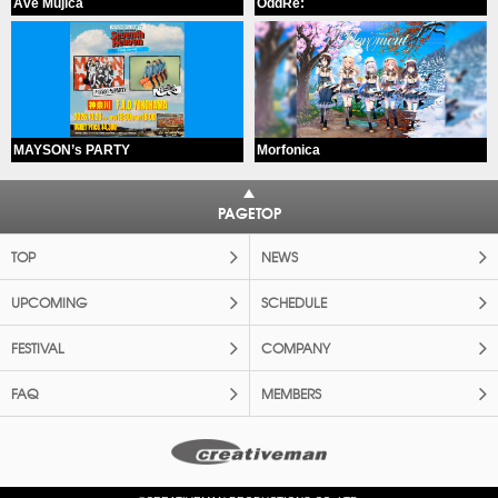
Ave Mujica
OddRe:
MAYSON’s PARTY
Morfonica
PAGETOP
TOP
NEWS
UPCOMING
SCHEDULE
FESTIVAL
COMPANY
FAQ
MEMBERS