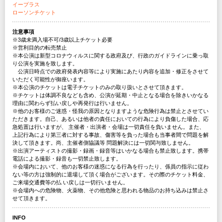
イープラス
ローソンチケット
注意事項
※3歳未満入場不可/3歳以上チケット必要
※営利目的の転売禁止
※本公演は新型コロナウィルスに関する政府及び、行政のガイドラインに乗っ取
り公演を実施を致します。
公演日時点での政府発表内容等により実施にあたり内容を追加・修正をさせて
いただく可能性が御座います。
※本公演のチケットは電子チケットのみの取り扱いとさせて頂きます。
※チケットは体調不良なども含め、公演が延期・中止となる場合を除きいかなる
理由に関わらず払い戻しや再発行は行いません。
※他のお客様のご迷惑・怪我の原因となりますような危険行為は禁止とさせてい
ただきます。自己、あるいは他者の責任においての行為により負傷した場合、応
急処置は行いますが、 主催者・出演者・会場は一切責任を負いません。また、
上記行為により第三者に対する事故、傷害等を負った場合も当事者間で問題を解
決して頂きます。尚、主催者側協議等 問題解決には一切関与致しません。
※出演アーティストの撮影・録画・録音等はいかなる場合も禁止致します。携帯
電話による撮影・録音も一切禁止致します。
※会場内において、他のお客様の迷惑になる行為を行ったり、係員の指示に従わ
ない等の方は強制的に退場して頂く場合がございます。その際のチケット料金、
ご来場交通費等の払 い戻しは一切行いません。
※会場内への危険物、火薬物、その他危険と思われる物品のお持ち込みは禁止さ
せて頂きます。
INFO