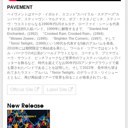
※未就学児(6歳未満)のご入場をお断りさせていただきます。
PAVEMENT
※ハンディキャップエリアをご希望のお客様はS席をご購入の上、
こちら
より申
請をお願いします。
ペイヴメントはマーク・イボルド、スコット"スパイラル・ステアーズ"カ
ンバーグ、スティーヴン・マルクマス、ボブ・ナスタノビッチ、スティー
ヴ・ウエストからなる1990年代USオルタナ、ローファイ・シーンを代表
新型コロナウイルス感染拡大防止ガイドライン
こちらよりご確認ください
する伝説的5人組バンド。1999年に解散するまで、『Slanted And
Enchanted』(1992)、『Crooked Rain, Crooked Rain』(1994)、
『Wowee Zowee』(1995)、『Brighten The Corners』(1997)、そして
INFO
『Terror Twilight』(1999)という時代を代表する5枚のアルバムを発表。
クリエイティブマン：03-3499-6669
2010年には期間限定で再結成を果たし、ワールド・ツアーではセントラ
オペレーター電話対応時間変更のお知らせ
ル・パークでの4公演がソールドアウトとなり、コーチェラ、プリマヴェ
ーラ・サウンド、ピッチフォークなど世界中のフェスティバルのトップバ
協力：
ビートインク
ッターを飾るなど、時代を超えてなお90年代USアンダーグラウンドで最
制作・招聘：クリエイティブマン
も愛されたバンドであることを証明した。そして2022年、長年待ち望ま
れてきたラスト・アルバム『Terror Twilight』のデラックス・リイシュー
とともに、再び再結成ツアーで世界を回ることが発表されている。
Official Site
Label Site
New Release