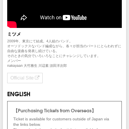
ミツメ
2009年、東京にて結成。4人組のバンド。
オーソドックスなバンド編成ながら、各々が担当のパートにとらわれずに
自由な楽曲を発表し続けている。
そのときの気分でいろいろなことにチャレンジしています。
メンバー
nakayaan 大竹雅生 川辺素 須田洋次郎
Official Site
ENGLISH
【Purchasing Tickets from Overseas】
Ticket is available for customers outside of Japan via
the links below.