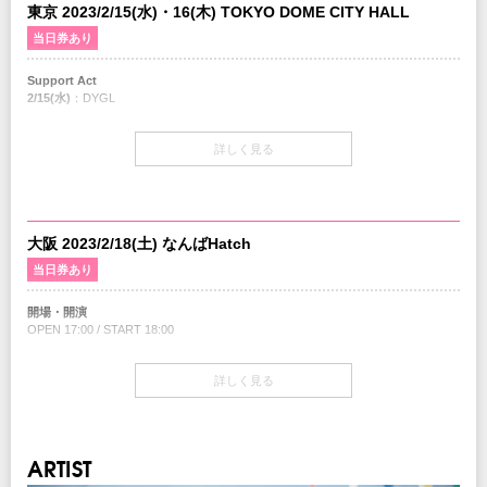
東京 2023/2/15(水)・16(木) TOKYO DOME CITY HALL
当日券あり
Support Act
2/15(水)
：DYGL
2/16(木)
：ミツメ
詳しく見る
開場・開演
OPEN 18:00 / START 19:00
当日券
大阪 2023/2/18(土) なんばHatch
18:00～会場の当日券売場にて販売
当日券あり
S席 ￥9,000-(税込/1Drink別)
開場・開演
チケット
OPEN 17:00 / START 18:00
SS席 ￥9,500-(税込/1Drink別)
S席 ￥8,500-(税込/1Drink別)
当日券
詳しく見る
17:00～会場当日券売り場にて販売
簡易座席図
1Fスタンディング ￥9,000（税込/1Drink別）
チケット
ARTIST
1Fスタンディング ￥8,500（税込/1Drink別）
2F指定席 ￥9,500（税込/1Drink別）