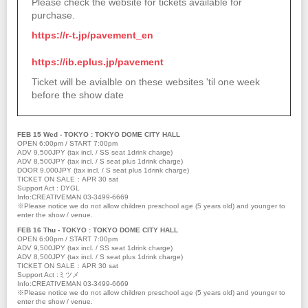
Please check the website for tickets available for
purchase.
https://r-t.jp/pavement_en
https://ib.eplus.jp/pavement
Ticket will be avialble on these websites 'til one week
before the show date
FEB 15 Wed - TOKYO : TOKYO DOME CITY HALL
OPEN 6:00pm / START 7:00pm
ADV 9,500JPY (tax incl. / SS seat 1drink charge)
ADV 8,500JPY (tax incl. / S seat plus 1drink charge)
DOOR 9,000JPY (tax incl. / S seat plus 1drink charge)
TICKET ON SALE：APR 30 sat
Support Act : DYGL
Info:CREATIVEMAN 03-3499-6669
※Please notice we do not allow children preschool age (5 years old) and younger to
enter the show / venue.
FEB 16 Thu - TOKYO : TOKYO DOME CITY HALL
OPEN 6:00pm / START 7:00pm
ADV 9,500JPY (tax incl. / SS seat 1drink charge)
ADV 8,500JPY (tax incl. / S seat plus 1drink charge)
TICKET ON SALE：APR 30 sat
Support Act :ミツメ
Info:CREATIVEMAN 03-3499-6669
※Please notice we do not allow children preschool age (5 years old) and younger to
enter the show / venue.