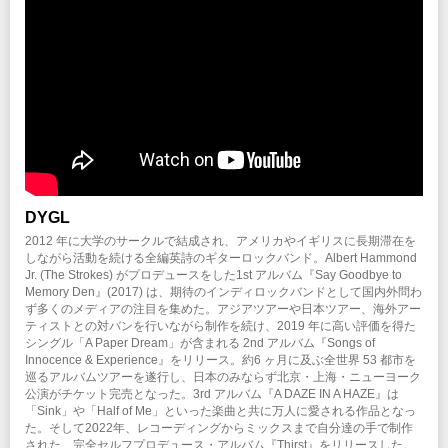
DYGL
2012 年に大学のサークルで結成され、アメリカやイギリスに長期滞在を
しながら活動を続ける全編英詩のギターロックバンド。Albert Hammond
Jr. (The Strokes) がプロデュースをした1st アルバム『Say Goodbye to
Memory Den』(2017) は、期待のインディロックバンドとして国内外問わ
ず多くのメディアの注目を集めた。アジアツアーや日本ツアー、海外アー
ティストとの対バンを行いながら制作を続け、2019 年に高い評価を得た
シングル「A Paper Dream」が含まれる 2nd アルバム『Songs of
Innocence & Experience』をリリース。約6 ヶ月に及ぶ全世界 53 都市を
巡るアルバムツアーを遂行し、日本のみならず北京・上海・ニューヨーク
公演がチケット完売となった。3rd アルバム『A DAZE IN A HAZE』は
「Sink」や「Half of Me」といった楽曲と共に万人に愛される作品となっ
た。そして2022年、レコーディングからミックスまで自分達の手で制作
された、完全セルフプロデュース・アルバム『Thirst』をリリースした。