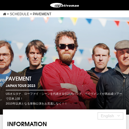
>
SCHEDULE
>
PAVEMENT
PAVEMENT
JAPAN TOUR 2023
USオルタナ、ローファイ・シーンを代表する伝説的バンド、ペイヴメントが再結成ツアー
で日本上陸！
2010年以来となる単独公演をお見逃しなく！！
English
INFORMATION