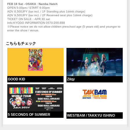
FEB 18 Sat - OSAKA : Namba Hatch
OPEN 5:00pm / START 6:00pm
ADV 8,500JPY (tax incl. / 1F Standing plus 1drink charge)
ADV 9,500JPY (tax incl. / 2F Reserved seat plus 1drink charge)
TICKET ON SALE：APR 30 sat
Info:KYODO INFORMATION 0570-200-888
※Please notice we do not allow children preschool age (5 years old) and younger to
enter the show / venue.
こちらもチェック
GOOD KID
Zilqy
5 SECONDS OF SUMMER
WESTBAM / TAKKYU ISHINO