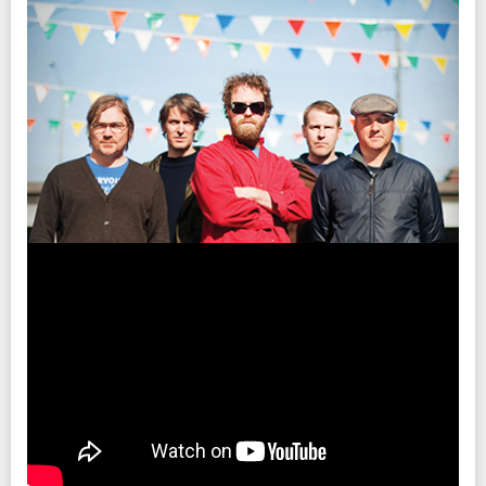
チケット発売日
4/30(土)10:00am～
注意事項
※未就学児(6歳未満)のご入場をお断りさせていただきます。
※本公演の「1Fスタンディング」席種は、クラウドファンディングの 「クリエ
イティブマン洋楽公演 チケットクーポン(STANDING)」 のご利用対象となりま
す。
新型コロナウイルス感染拡大防止ガイドライン
こちらよりご確認ください
※画像はイメージです
INFO
チケット発売日
キョードーインフォメーション
：0570-200-888
4/30(土)10:00am～
プレイガイド
協力：
ビートインク
イープラス
制作・招聘：クリエイティブマン
チケットぴあ
Pコード：216-419
ローソンチケット
Lコード：70513
楽天チケット
※WEB販売のみ
注意事項