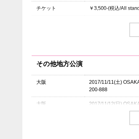
チケット
￥3,500-(税込/All stan
チケット発売日
10/14(土)10:00am～
プレイガイド
イープラス
：
eplus.jp
チケットぴあ
：0570-
ローソンチケット
：05
※0570で始まる電話
その他地方公演
注意事項
※モッシュ・ダイブ・
退場いただく場合がご
大阪
2017/11/11(土) OS
※危険行為により負傷
200-888
ません。ご了承いただ
※泥酔者入場不可/飲
大阪
2017/11/12(日) OS
※入場をお断り、ご退
200-888
めご了承ください。
愛知
※未就学児(6歳未満
2017/11/16(木) ell.F
9100