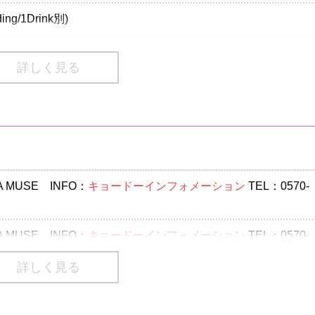
ding/1Drink別)
詳しく見る
02-9999 Pコード：341-140
70-084-003 Lコード：74936
番号は、一部携帯・PHS不可
リフト等の危険行為は一切禁止とさせて頂きます。悪質な場合
ざいます。
AKA MUSE INFO：
キョードーインフォメーション
TEL：0570-
された場合、必ず当事者同士で解決いただき、主催者は関与致
いた方のみ入場可能
食物持ち込み不可、上記をご了承いただいた方のみ入場可能
AKA MUSE INFO：
キョードーインフォメーション
TEL：0570-
場いただく場合でもチケット代等の返金は一切致しませんので
詳しく見る
)のご入場をお断りさせていただきます。
ITS ALL INFO：
サンデーフォークプロモーション
TEL：052-32