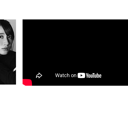
3499-6669
anvanV4 INFO：
LIVE HOUSE vanvanV4
TEL：076-223-7565
arwin INFO：
キョードー東北
TEL：022-217-7788
CAVE-BE INFO：
キャンディープロモーション広島
TEL：082-
DIME INFO：
DUKE高松
TEL：087-822-2520
rbor Studio INFO：
キョードーインフォメーション
TEL：057
2 INFO：
キョードー西日本
TEL：092-714-0159
 Be-1 INFO：
キョードー西日本
TEL：092-714-0159
OTO MUSE INFO：
キョードーインフォメーション
TEL：0570-