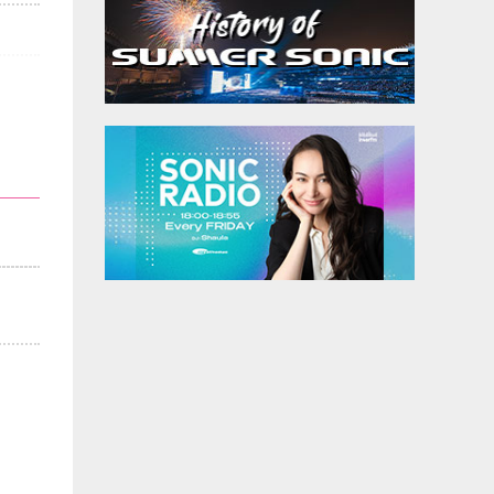
、
し
予
0-