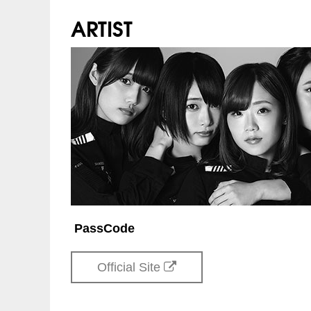
INFO
クリエイティブマン：03-
ARTIST
石川
2017/11/18(土) 金沢v
主催：クリエイティブマン
宮城
2017/11/19(日) 仙台d
企画：we-B studios
広島
2017/11/23(木・祝) 
制作：iTONY ENTERTAINMENT
249-8334
協力：
ユニバーサルミュージック
香川
2017/11/25(土) 高松
兵庫
2017/11/26(日) 神戸Ha
200-888
熊本
2017/12/2(土) B.9V
PassCode
福岡
2017/12/3(日) DRUM
Official Site
京都
2017/12/10(日) KY
200-888