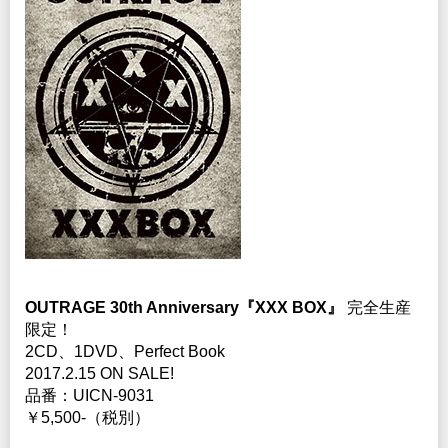
OUTRAGE 30th Anniversary『XXX BOX』
完全生産
限定！
2CD、1DVD、Perfect Book
2017.2.15 ON SALE!
品番：UICN-9031
￥5,500-（税別）