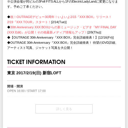
※公演会場が同ビルの3Fell FITS ALLから1FのElectricLadyLandに変更になりま
す。予めご了承ください。
◆
祝！OUTRAGEデビュー30周年！いよいよ2/15『XXX BOX』リリース！
2/19『XXX TOUR』スタート！
[2/14(Tue)]
◆
30th Anniversary XXX BOXからの新ミュージック・ビデオ『MY FINAL DAY
(XXX Edit)』が公開！その他最新メディア情報もアップ！
[2/9(Thu)]
◆【OUTRAGE 30th Anniversary『XXX BOX』完全詳細発表！】[12/16(Fri)]
◆OUTRAGE 30th Anniversary『XXX BOX』完全詳細発表！ 待望のDVD詳細、
アーティスト写真、ジャケット写真を大公開！
TICKET INFORMATION
東京 2017/2/19(日) 新宿LOFT
開場・開演
OPEN 16:00 / START 17:00
チケット
￥5,400-(税込/All Standing/1Drink別)
詳しく見る
チケット発売日
12/3(土)10:00am～