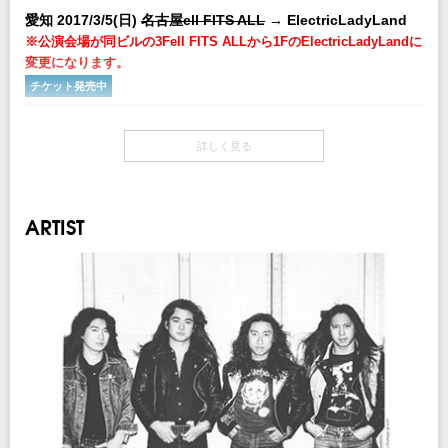
愛知 2017/3/5(日)
名古屋ell FITS ALL
→ ElectricLadyLand
プレイガイド
イープラス
：
eplus.jp
※公演会場が同ビルの3Fell FITS ALLから1FのElectricLadyLandに
チケットぴあ
：0570-02-9999 Pコード：315-896
変更になります。
ローソンチケット
：0570-084-003 Lコード：75052
※0570で始まる電話番号は、一部携帯・PHS不可
チケット発売中
注意事項
開場・開演
※6歳以上有料 ※6歳未満保護者一名につき一名まで同伴可
OPEN 16:30 / START 17:00
詳しく見る
（当日安全確保の為、お子さま連れのお客様の観覧エリアを制限させて頂く場合
がありますので予めご了承下さい）
チケット
￥5,400-(税込/All Standing/1Drink別)
INFO
ARTIST
クリエイティブマン TEL：03-3499-6669
チケット発売日
12/3(土)10:00am～
主催：
bayfm
/ 後援：
SPACE SHOWER TV
企画・制作：
Live Power Creative
/ クリエイティブマン
注意事項
※6歳以上有料 ※6歳未満保護者一名につき一名まで同伴可
協力：
ユニバーサル ミュージック
（当日安全確保の為、お子さま連れのお客様の観覧エリアを制限させて頂く場合
がありますので予めご了承下さい）
INFO
サンデーフォークプロモーション
TEL：052-320-9100
主催：
bayfm
/ 後援：
SPACE SHOWER TV