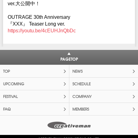
ver.大公開中！
OUTRAGE 30th Anniversary
『XXX』 Teaser Long ver.
https://youtu.be/4cEUHJnQbDc
PAGETOP
TOP
NEWS
UPCOMING
SCHEDULE
FESTIVAL
COMPANY
FAQ
MEMBERS