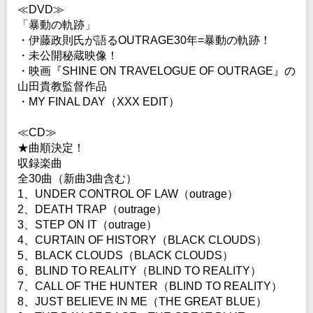
≪DVD≫
「暴動の軌跡」
・伊藤政則氏が語るOUTRAGE30年=暴動の軌跡！
・未公開秘蔵映像！
・映画『SHINE ON TRAVELOGUE OF OUTRAGE』の
山田貴教監督作品
・MY FINAL DAY（XXX EDIT）
≪CD≫
★曲順決定！
収録楽曲
全30曲（新曲3曲含む）
1、UNDER CONTROL OF LAW（outrage）
2、DEATH TRAP（outrage）
3、STEP ON IT（outrage）
4、CURTAIN OF HISTORY（BLACK CLOUDS）
5、BLACK CLOUDS（BLACK CLOUDS）
6、BLIND TO REALITY（BLIND TO REALITY）
7、CALL OF THE HUNTER（BLIND TO REALITY）
8、JUST BELIEVE IN ME（THE GREAT BLUE）