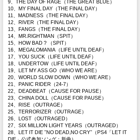
9、THE DAY OF RAGE（THE GREAT BLUE）
10、MY FINAL DAY（THE FINAL DAY）
11、MADNESS（THE FINAL DAY）
12、RIVER（THE FINAL DAY）
13、FANGS（THE FINAL DAY）
14、MR.RIGHTMAN（SPIT）
15、HOW BAD ? （SPIT）
16、MEGALOMANIA（LIFE UNTIL DEAF）
17、YOU SUCK（LIFE UNTIL DEAF）
18、UNDERTOW（LIFE UNTIL DEAF）
19、LET MY ASS GO（WHO WE ARE）
20、WORLD SLOW DOWN（WHO WE ARE）
21、PANIC RIDER（24-7）
22、DEADBEAT（CAUSE FOR PAUSE）
23、CHINA DOLL（CAUSE FOR PAUSE）
24、RISE（OUTRAGE）
25、TERRORIZER（OUTRAGE）
26、LOST（OUTRAGED）
27、SIX MILLION LIGHT YEARS（OUTRAGED）
28、LET IT DIE "NO DEAD,NO CRY"（PS4「LET IT
DIE」公式参加ソング：新曲）