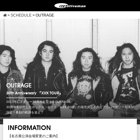
>
SCHEDULE
>
OUTRAGE
OUTRAGE
30th Anniversary 『XXX TOUR』
2017年にデビュー30周年を迎えるOUTRAGE
30周年を記念したボックス・セット『XXX BOX』の発売決定と共にアニバーサリー公演が
決定！暴動の軌跡を追え！
INFORMATION
【名古屋公演会場変更のご案内】