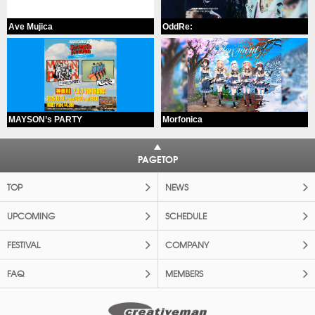
Ave Mujica
OddRe:
MAYSON’s PARTY
Morfonica
PAGETOP
TOP
NEWS
UPCOMING
SCHEDULE
FESTIVAL
COMPANY
FAQ
MEMBERS