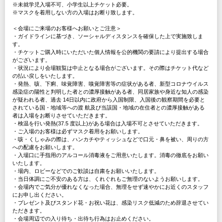
※未就学児入場不可、小学生以上チケット必要。
※マスクを着用しない方の入場はお断り致します。
＜会場にご来場のお客様へお願いとご注意＞
・ガイドラインに基づき、ソーシャルディスタンスを確保した上で実施致しま
す。
・チケットご購入時にいただいた個人情報を公的機関の要請により提出する場合
がございます。
・状況により会場観覧は中止となる場合がございます。その際はチケット代など
の払い戻しをいたします。
・発熱、咳、下痢、味覚障害、嗅覚障害等の症状がある者、新型コロナウイルス
感染症の陽性と判明した者との濃厚接触がある者、同居家族や身近な知人の感染
が疑われる者、過去 14日以内に政府から入国制限、入国後の観察期間を必要と
されている国・地域等への渡 航及び当該国・地域の在住者との濃厚接触がある
者は入場をお断りさせていただきます。
・検温を行い発熱(37.5 度以上)がある場合は入場不可とさせていただきます。
・ご入場のお客様は必ずマスク着用をお願いします。
・咳・くしゃみの際は、ハンカチやティッシュなどで口元・鼻を被い、周りの方
への配慮をお願いします。
・入場口に手指用のアルコール消毒液をご用意いたします。消毒の徹底をお願い
いたします。
・場内、ロビーなどでのご歓談は自粛をお願いいたします。
・当日体調にご不安のある方は、くれぐれもご無理のないようお願いします。
・会場内でご気分が優れなくなった場合、無理をせず速やかにお近くのスタッフ
にお申し出ください。
・プレゼント及びスタンド花・お祝い花は、感染リスク低減のため辞退させてい
ただきます。
・会場周辺での入り待ち・出待ち行為はお止めください。