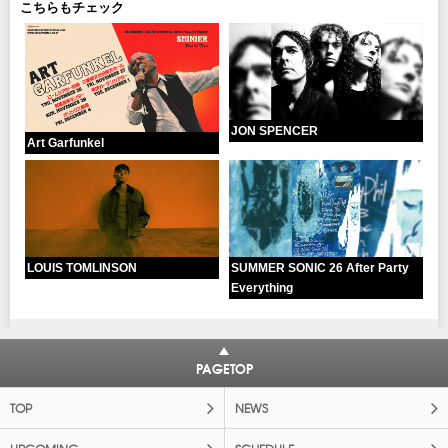
こちらもチェック
JON SPENCER
Art Garfunkel
LOUIS TOMLINSON
SUMMER SONIC 26 After Party
Everything
PAGETOP
TOP
NEWS