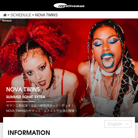
>
SCHEDULE
>
NOVA TWINS
NOVA TWINS
SUMMER SONIC EXTRA
サマソニ初出演！注目の新世代ロック・デュオ！
NOVA TWINSのサマソニ・エクストラ公演が開催！
English
INFORMATION