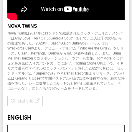
NOVA TWINS
Nova Twinsは2014年にロンドンで結成されたロック・デュオだ。メンバ
ーはAmy Love（Vo / G）とGeorgia South（B）で、二人は子供の頃から
の友達であった。2020年、Jason Aalon Butlerのレーベル、333
Wreckords Crewより、デビュー・アルバム『Who Are the Girls?』をリリ
ース。Clash、Kerrang!、Dork等から高い評価を獲得した。また、Bring
Me The Horizonとコラボレーションし、ツアーも実施。TomMorelloはデ
ュオをお気に入りのバンドの一つにあげ、Rolling Stone UKは「今、イギ
リスで最もヴァイタルなロック・バンド」と評した2022年6月には、セカ
ンド・アルバム『Supernova』をMarshall Recordsよりリリース。アルバ
ムはKerrang!とUpsetで年間ベストアルバムの1位を獲得する等、絶大な評
価を博した。シーに登場した当初、Nova Twinsは敬遠されていたが、今
はルールなく、自分たちだけのゲームをリードしている。
Official site
ENGLISH