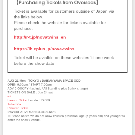
【Purchasing Tickets from Overseas】
Ticket is available for customers outside of Japan via
the links below.
Please check the website for tickets available for
purchase.
http://r-t.jp/novatwins_en
https://ib.eplus.jp/nova-twins
Ticket will be avialble on these websites 'til one week
before the show date
AUG 21 Mon - TOKYO : DAIKANYAMA SPACE ODD
OPEN 6:00pm / START 7:00pm
ADV 6,000JPY (tax incl. / All Standing plus 1drink charge)
TICKETS ON SALE：Jun 24 sat
e+
Lawson Ticket
L-code：72889
Ticket Pia
Rakuten Ticket
Info:CREATIVEMAN 03-3499-6669
※Please notice we do not allow children preschool age (5 years old) and younger to
enter the show / venue.