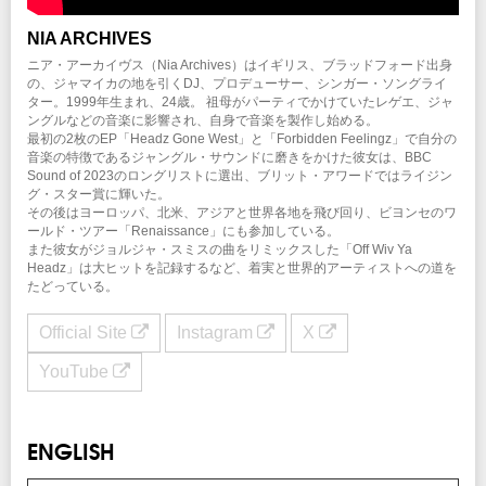
クリエイティブマン：03-3499-6669 (月・水・金 12:00～16:00)
NIA ARCHIVES
ニア・アーカイヴス（Nia Archives）はイギリス、ブラッドフォード出身
の、ジャマイカの地を引くDJ、プロデューサー、シンガー・ソングライ
ター。1999年生まれ、24歳。 祖母がパーティでかけていたレゲエ、ジャ
ングルなどの音楽に影響され、自身で音楽を製作し始める。
最初の2枚のEP「Headz Gone West」と「Forbidden Feelingz」で自分の
音楽の特徴であるジャングル・サウンドに磨きをかけた彼女は、BBC
Sound of 2023のロングリストに選出、ブリット・アワードではライジン
グ・スター賞に輝いた。
その後はヨーロッパ、北米、アジアと世界各地を飛び回り、ビヨンセのワ
ールド・ツアー「Renaissance」にも参加している。
また彼女がジョルジャ・スミスの曲をリミックスした「Off Wiv Ya
Headz」は大ヒットを記録するなど、着実と世界的アーティストへの道を
たどっている。
Official Site
Instagram
X
YouTube
ENGLISH