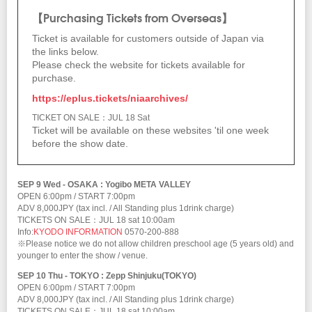
【Purchasing Tickets from Overseas】
Ticket is available for customers outside of Japan via
the links below.
Please check the website for tickets available for
purchase.
https://eplus.tickets/niaarchives/
TICKET ON SALE：JUL 18 Sat
Ticket will be available on these websites 'til one week
before the show date.
SEP 9 Wed - OSAKA : Yogibo META VALLEY
OPEN 6:00pm / START 7:00pm
ADV 8,000JPY (tax incl. / All Standing plus 1drink charge)
TICKETS ON SALE：JUL 18 sat 10:00am
Info:
KYODO INFORMATION
0570-200-888
※Please notice we do not allow children preschool age (5 years old) and
younger to enter the show / venue.
SEP 10 Thu - TOKYO : Zepp Shinjuku(TOKYO)
OPEN 6:00pm / START 7:00pm
ADV 8,000JPY (tax incl. / All Standing plus 1drink charge)
TICKETS ON SALE：JUL 18 sat 10:00am