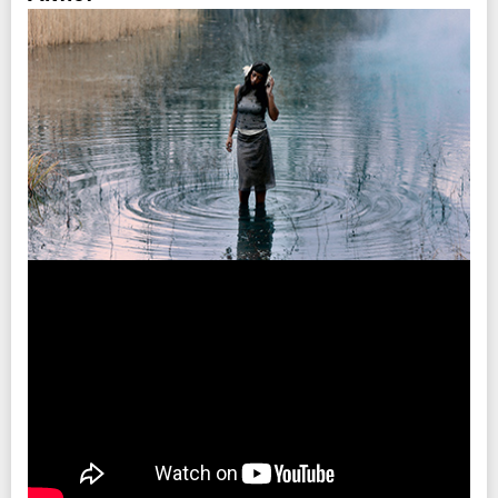
チケット先行
クリエイティブマン 3A 会員先行
期間：7/9(木)15:00～7/12(日)18:00
クリエイティブマン モバイル 会員先行
期間：7/9(木)18:00～7/12(日)18:00
イープラス
期間：7/13(月)12:00～7/15(水)23:59
チケットぴあ
期間：7/13(月)12:00～7/15(水)23:59
ローソンチケット
期間：7/13(月)12:00～7/15(水)23:59
プレイガイド
イープラス
チケットぴあ
ローソンチケット
※WEB販売のみ
注意事項
※未就学児(6歳未満)のご入場はお断りいたします。
※公演の延期、中止以外での払い戻しはいたしません。
※ハンディキャップエリアご利用希望の方は
こちら
より申請をお願いします。
（チケットご購入後、早めの申請にご協力をお願いします。）
INFO