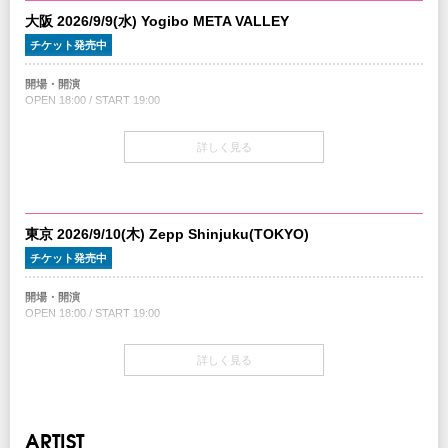
大阪 2026/9/9(水) Yogibo META VALLEY
チケット発売中
開場・開演
OPEN 18:00 / START 19:00
チケット
詳しく見る
￥8,000（税込/All Standing/1Drink別）
チケット発売日
7/18(土)10:00am～
東京 2026/9/10(木) Zepp Shinjuku(TOKYO)
チケット先行
チケット発売中
クリエイティブマン 3A 会員先行
期間：7/9(木)15:00～7/12(日)18:00
開場・開演
クリエイティブマン モバイル 会員先行
OPEN 18:00 / START 19:00
期間：7/9(木)18:00～7/12(日)18:00
チケット
注意事項
詳しく見る
￥8,000（税込/All Standing/1Drink別）
※未就学児(6歳未満)のご入場はお断りいたします。
※公演の延期、中止以外での払い戻しはいたしません。
チケット発売日
7/18(土)10:00am～
INFO
ARTIST
キョードーインフォメーション
：0570-200-888