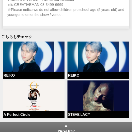
Info:CREATIVEMAN 03-3499-6669
※Please notice we do not allow children preschool age (5 years old) and
younger to enter the show / venue.
こちらもチェック
REIKO
REIKO
A Perfect Circle
STEVE LACY
PAGETOP