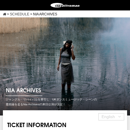
>
SCHEDULE
>
NIA ARCHIVES
NIA ARCHIVES
ジャングル・リバイバルを牽引し、UKダンスミュージック・シーンの
最前線を走るNia Archivesの来日公演が決定！
English
TICKET INFORMATION