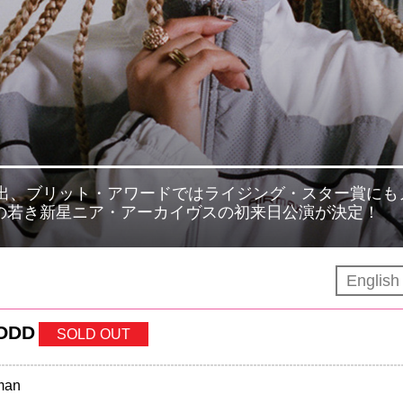
ストにも選出、ブリット・アワードではライジング・スター賞に
ンの若き新星ニア・アーカイヴスの初来日公演が決定！
Englis
ODD
SOLD OUT
man