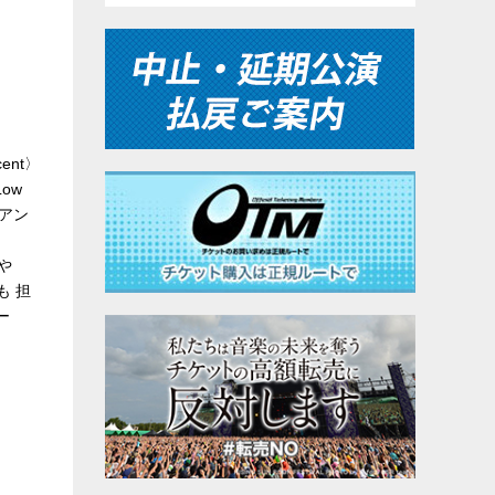
ent〉
ow
やアン
」や
も 担
ー