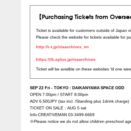
【Purchasing Tickets from Overs
Ticket is available for customers outside of Japan vi
Please check the website for tickets available for p
http://r-t.jp/niaarchives_en
https://ib.eplus.jp/niaarchives
Ticket will be avialble on these websites 'til one w
SEP 22 Fri - TOKYO : DAIKANYAMA SPACE ODD
OPEN 7:00pm / START 8:00pm
ADV 6,500JPY (tax incl. /Standing plus 1drink charge)
TICKET ON SALE：AUG 5 sat
Info:CREATIVEMAN 03-3499-6669
※Please notice we do not allow children preschool age