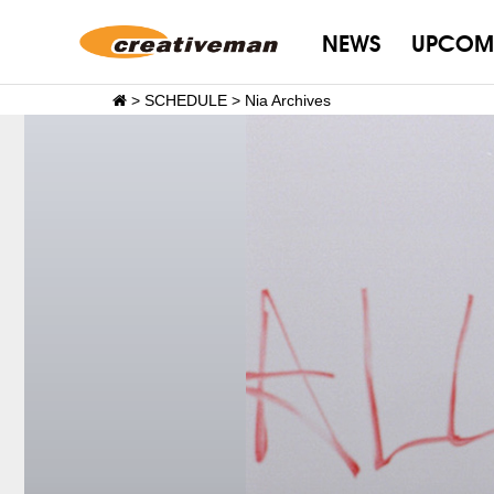
NEWS
UPCOM
>
SCHEDULE
>
Nia Archives