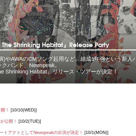
The Shrinking Habitat』Release Party
演)やAWAのCMソング起用など、結成1年強という新人
バンド、Newspeak。
Shrinking Habitat』リリース・ツアーが決定！
が公開！
[10/10(WED)]
ーが公開！
[10/2(TUE)]
aysのサポートアクトとしてNewspeakの出演が決定！
[10/1(MON)]