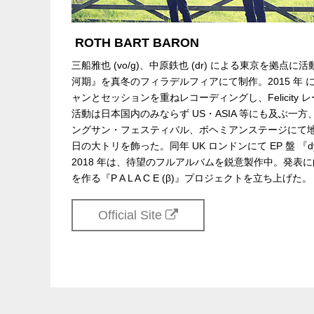
ROTH BART BARON
三船雅也 (vo/g)、中原鉄也 (dr) による東京を拠点に活動し
河期』を真冬のフィラデルフィアにて制作。2015 年 
ャンとセッションを重ねレコーディングし、Felicity
活動は日本国内のみならず US・ASIA 等にも及ぶ一
ングサン・フェスティバル、ボヘミアンステージにて地
日の大トリを飾った。同年 UK ロンドンにて EP 盤 『dyi
2018 年は、待望のフルアルバムを鋭意製作中。発
を作る『P A L A C E (β)』プロジェクトを立ち上げた。
Official Site