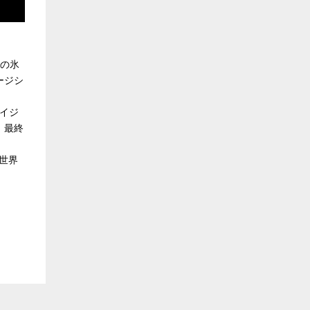
ンの氷
ージシ
ライジ
、最終
世界