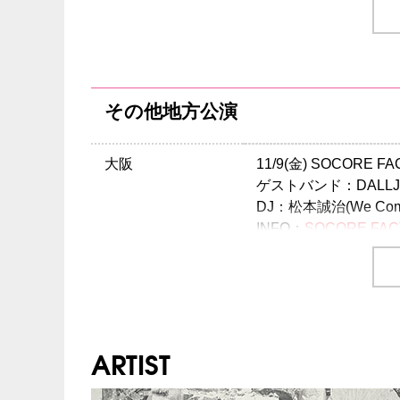
チケット発売日
8/18(土)10:00～
プレイガイド
イープラス
：
http://ep
チケットぴあ
：0570-
その他地方公演
ローソンチケット
：05
※0570で始まる電話
大阪
11/9(金) SOCORE F
注意事項
※未就学児（6歳未満
ゲストバンド：DALLJAB
DJ：松本誠治(We Come One 
INFO
クリエイティブマン：03-
INFO：
SOCORE FA
京都
11/10(土) GROWLY
主催・企画：Newspeak
ゲストバンド：DALLJUB S
INFO：
GROWLY
TEL
ARTIST
名古屋
11/30(金) 3STAR IMA
ゲストバンド：THREE1989
INFO：
3STAR IMAIK