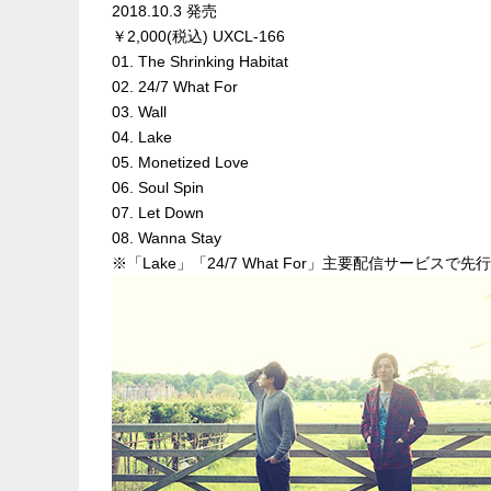
2018.10.3 発売
￥2,000(税込) UXCL-166
01. The Shrinking Habitat
02. 24/7 What For
03. Wall
04. Lake
05. Monetized Love
06. Soul Spin
07. Let Down
08. Wanna Stay
※「Lake」「24/7 What For」主要配信サービスで先