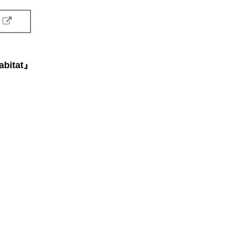
r
abitat』