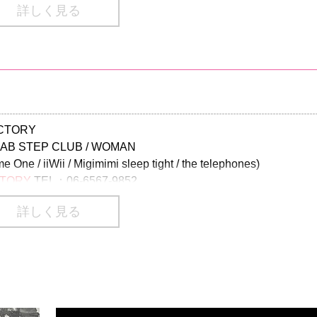
詳しく見る
lus.jp/newspeak/
02-9999 Pコード：126-620
70-084-003 Lコード：71783
番号は、一部携帯・PHS不可
ACTORY
）のご入場はお断りさせていただきます。
 STEP CLUB / WOMAN
/ iiWii / Migimimi sleep tight / the telephones)
3499-6669
CTORY
TEL：06-6567-9852
詳しく見る
TEP CLUB / the engy / 揺らぎ
：075-366-6369
IKE
 / qujaku / ravenknee
E
TEL：052-753-5902