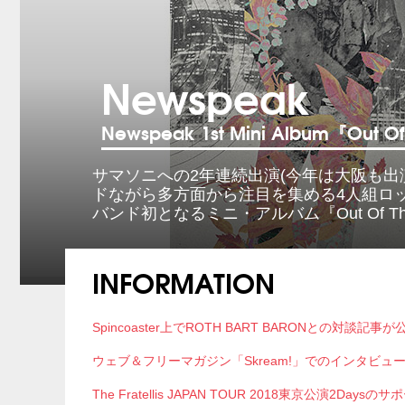
Newspeak
Newspeak 1st Mini Album『Out Of 
サマソニへの2年連続出演(今年は大阪も出
ドながら多方面から注目を集める4人組ロック
バンド初となるミニ・アルバム『Out Of The 
INFORMATION
Spincoaster上でROTH BART BARONとの対談記事
ウェブ＆フリーマガジン「Skream!」でのインタビュ
The Fratellis JAPAN TOUR 2018東京公演2D