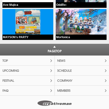
Ave Mujica
OddRe:
MAYSON’s PARTY
Morfonica
PAGETOP
TOP
NEWS
UPCOMING
SCHEDULE
FESTIVAL
COMPANY
FAQ
MEMBERS