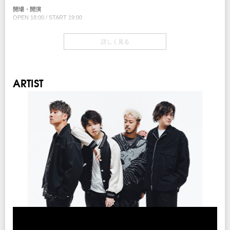
プレイガイド
なる可能性がございます。
開場・開演
イープラス
・オフィシャルサイト等で感染症対策・⼊場⽅法等、事前にご確認ください。
OPEN 18:00 / START 19:00
チケットぴあ
・チケット転売サイトでの出品・購⼊が発覚した場合、無効処理とさせて頂き、
ローソンチケット
⼊場をお断りさせて頂きます。
当日券
・⼊場不可・退場によるチケット代⾦の返⾦対応等⼀切致しません。
詳しく見る
機材席一部開放につき
注意事項
※ハンディキャップエリアご利用希望の方は
こちら
より申請をお願いします。
18:00～会場の当日券売場にて販売
・年齢制限 : 4歳未満⼊場無料、但しお席が必要な場合チケットが必要となりま
（チケットご購入後、早めの申請にご協力をお願いします。）
指定席 ¥6,300 (税込)
す。 ・チケットの販売キャパは情勢・ガイドラインの変更に伴い、随時変更と
※現金のみの取り扱いとなります。
なる可能性がございます。
INFO
ARTIST
※予定枚数になり次第販売終了、予めご了承下さい。
・オフィシャルサイト等で感染症対策・⼊場⽅法等、事前にご確認ください。
クリエイティブマン：03-3499-6669
・チケット転売サイトでの出品・購⼊が発覚した場合、無効処理とさせて頂き、
オペレーター電話対応時間変更のお知らせ
⼊場をお断りさせて頂きます。
チケット
・⼊場不可・退場によるチケット代⾦の返⾦対応等⼀切致しません。
指定席 ¥5,800 (税込)
※ハンディキャップエリアご利用希望の方は
こちら
より申請をお願いします。
STORYTELLERシート ¥8,800 (税込)
主催：クリエイティブマン
（チケットご購入後、早めの申請にご協力をお願いします。）
STORYTELLERシート(前⽅エリア、ピクチャーチケット付)
協力：INTACT MUSIC ENTERTAINMENT /
JAPAN MUSIC SYSTEM
企画：INTACT RECORDS
INFO
制作：iTONY ENTERTAINMENT
チケット発売
クリエイティブマン：03-3499-6669
8/19(土) 10:00am～
オペレーター電話対応時間変更のお知らせ
プレイガイド
イープラス
主催：クリエイティブマン
チケットぴあ
協力：INTACT MUSIC ENTERTAINMENT /
JAPAN MUSIC SYSTEM
ローソンチケット
企画：INTACT RECORDS
制作：iTONY ENTERTAINMENT
注意事項
・年齢制限 : 4歳未満⼊場無料、但しお席が必要な場合チケットが必要となりま