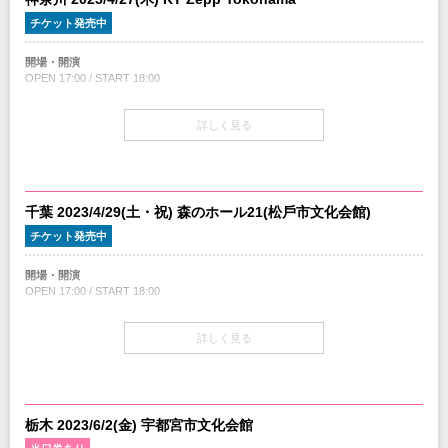
・オフィシャルサイト等で感染症対策・⼊場⽅法等、事前にご確認ください。
STORYTELLERシート ¥8,800 (税込)
・チケット転売サイトでの出品・購⼊が発覚した場合、無効処理とさせて頂き、
チケット発売中
STORYTELLERシート(前⽅エリア、ピクチャーチケット付)
⼊場をお断りさせて頂きます。
・⼊場不可・退場によるチケット代⾦の返⾦対応等⼀切致しません。
開場・開演
チケット発売
※ハンディキャップエリアご利用希望の方は
こちら
より申請をお願いします。
OPEN 17:00 / START 18:00
3/4(土) 10:00am～
（チケットご購入後、早めの申請にご協力をお願いします。）
チケット
プレイガイド
INFO
詳しく見る
1F スタンディング ¥5,500(税込)
イープラス
クリエイティブマン：03-3499-6669
2F 指定席 ¥6,000 (税込)
チケットぴあ
オペレーター電話対応時間変更のお知らせ
STORYTELLERメンバーはロビーブースにてピクチャーチケットプレゼント
ローソンチケット
主催：クリエイティブマン
チケット発売
注意事項
千葉 2023/4/29(土・祝) 森のホール21(松⼾市⽂化会館)
協力：INTACT MUSIC ENTERTAINMENT /
JAPAN MUSIC SYSTEM
3/4(土) 10:00am～
・年齢制限 : 4歳未満⼊場無料、但しお席が必要な場合チケットが必要となりま
企画：INTACT RECORDS
チケット発売中
す。 ・チケットの販売キャパは情勢・ガイドラインの変更に伴い、随時変更と
制作：iTONY ENTERTAINMENT
なる可能性がございます。
プレイガイド
・オフィシャルサイト等で感染症対策・⼊場⽅法等、事前にご確認ください。
開場・開演
イープラス
・チケット転売サイトでの出品・購⼊が発覚した場合、無効処理とさせて頂き、
OPEN 17:00 / START 18:00
チケットぴあ
⼊場をお断りさせて頂きます。
ローソンチケット
・⼊場不可・退場によるチケット代⾦の返⾦対応等⼀切致しません。
チケット
※ハンディキャップエリアご利用希望の方は
こちら
より申請をお願いします。
詳しく見る
指定席 ¥5,800 (税込)
注意事項
（チケットご購入後、早めの申請にご協力をお願いします。）
STORYTELLERシート ¥8,800 (税込)
・年齢制限 : 1F 未就学児⼊場不可 / 2F 4歳未満⼊場無料、但しお席が必要な場合
STORYTELLERシート(前⽅エリア、ピクチャーチケット付)
チケットが必要となります。 ・チケットの販売キャパは情勢・ガイドラインの
INFO
変更に伴い、随時変更となる可能性がございます。
クリエイティブマン：03-3499-6669
・オフィシャルサイト等で感染症対策・⼊場⽅法等、事前にご確認ください。
チケット発売
オペレーター電話対応時間変更のお知らせ
栃⽊ 2023/6/2(金) 宇都宮市⽂化会館
・チケット転売サイトでの出品・購⼊が発覚した場合、無効処理とさせて頂き、
3/4(土) 10:00am～
⼊場をお断りさせて頂きます。