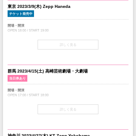
東京 2023/3/9(木) Zepp Haneda
チケット発売中
開場・開演
OPEN 18:00 / START 19:00
チケット
詳しく見る
1F スタンディング ¥5,500 (税込)
2F 指定席 ¥6,000 (税込)
STORYTELLERメンバーはロビーブースにてピクチャーチケットプレゼント
チケット発売
群⾺ 2023/4/15(土) ⾼崎芸術劇場・⼤劇場
3/4(土) 10:00am～
当日券あり
プレイガイド
開場・開演
イープラス
OPEN 17:00 / START 18:00
チケットぴあ
ローソンチケット
当日券
詳しく見る
17:00～会場当日券売場にて販売
注意事項
¥6,300-(税込/指定席)
・年齢制限 : 1F 未就学児入場不可 / 2F 4歳未満入場無料、但しお席が必要な場合
チケットが必要となります。
・チケットの販売キャパは情勢・ガイドラインの変更に伴い、随時変更となる可
チケット
能性がございます。
指定席 ¥5,800 (税込)
神奈川 2023/4/27(木) KT Zepp Yokohama