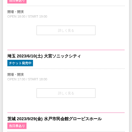
当日券あり
・⼊場不可・退場によるチケット代⾦の返⾦対応等⼀切致しません。
主催：クリエイティブマン
プレイガイド
※ハンディキャップエリアご利用希望の方は
こちら
より申請をお願いします。
協力：INTACT MUSIC ENTERTAINMENT /
JAPAN MUSIC SYSTEM
開場・開演
イープラス
（チケットご購入後、早めの申請にご協力をお願いします。）
企画：INTACT RECORDS
OPEN 18:00 / START 19:00
チケットぴあ
制作：iTONY ENTERTAINMENT
ローソンチケット
INFO
当日券
クリエイティブマン：03-3499-6669
詳しく見る
17:00～会場当日券売場にて販売
注意事項
オペレーター電話対応時間変更のお知らせ
¥6,300-(税込/指定席)
・年齢制限 : 4歳未満⼊場無料、但しお席が必要な場合チケットが必要となりま
※現金のみのお取り扱いとなります
す。 ・チケットの販売キャパは情勢・ガイドラインの変更に伴い、随時変更と
なる可能性がございます。
主催：クリエイティブマン
・オフィシャルサイト等で感染症対策・⼊場⽅法等、事前にご確認ください。
協力：INTACT MUSIC ENTERTAINMENT /
JAPAN MUSIC SYSTEM
チケット
埼玉 2023/6/10(土) 大宮ソニックシティ
・チケット転売サイトでの出品・購⼊が発覚した場合、無効処理とさせて頂き、
企画：INTACT RECORDS
指定席 ¥5,800 (税込)
⼊場をお断りさせて頂きます。
チケット発売中
制作：iTONY ENTERTAINMENT
STORYTELLERシート ¥8,800 (税込)
・⼊場不可・退場によるチケット代⾦の返⾦対応等⼀切致しません。
STORYTELLERシート(前⽅エリア、ピクチャーチケット付)
※ハンディキャップエリアご利用希望の方は
こちら
より申請をお願いします。
開場・開演
（チケットご購入後、早めの申請にご協力をお願いします。）
OPEN 17:00 / START 18:00
チケット発売
4/8(土) 10:00am～
INFO
チケット
クリエイティブマン：03-3499-6669
詳しく見る
指定席 ¥5,800 (税込)
プレイガイド
オペレーター電話対応時間変更のお知らせ
STORYTELLERシート ¥8,800 (税込)
イープラス
STORYTELLERシート(前⽅エリア、ピクチャーチケット付)
チケットぴあ
ローソンチケット
主催：クリエイティブマン
協力：INTACT MUSIC ENTERTAINMENT /
JAPAN MUSIC SYSTEM
チケット発売
茨城 2023/9/29(金) 水戸市民会館グロービスホール
企画：INTACT RECORDS
4/8(土) 10:00am～
注意事項
当日券あり
制作：iTONY ENTERTAINMENT
・年齢制限 : 4歳未満⼊場無料、但しお席が必要な場合チケットが必要となりま
す。 ・チケットの販売キャパは情勢・ガイドラインの変更に伴い、随時変更と