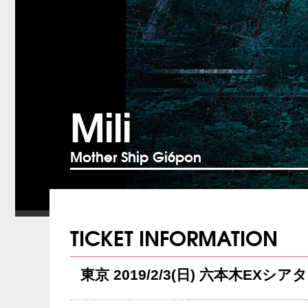
Mili
Mother Ship Gi6pon
TICKET INFORMATION
東京 2019/2/3(日) 六本木EXシア