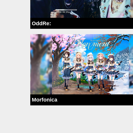
OddRe:
Morfonica