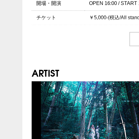
開場・開演
OPEN 16:00 / START 
チケット
￥5,000-(税込/All stan
チケット発売日
11/24(土)
プレイガイド
イープラス
チケットぴあ
：0570-
ローソンチケット
：05
ARTIST
注意事項
※未就学児(6歳未満
INFO
クリエイティブマン：03-
企画・制作：さいはてレコーズ / LIFE