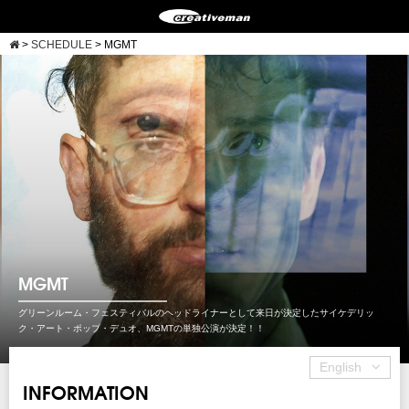
>
SCHEDULE
>
MGMT
MGMT
グリーンルーム・フェスティバルのヘッドライナーとして来日が決定したサイケデリッ
ク・アート・ポップ・デュオ、MGMTの単独公演が決定！！
English
INFORMATION