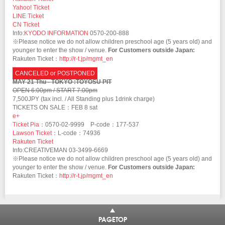
Yahoo! Ticket
LINE Ticket
CN Ticket
Info:
KYODO INFORMATION
0570-200-888
※Please notice we do not allow children preschool age (5 years old) and
younger to enter the show / venue.
For Customers outside Japan:
Rakuten Ticket：
http://r-t.jp/mgmt_en
CANCELED or POSTPONED
MAY 21 Thu - TOKYO :TOYOSU PIT
OPEN 6:00pm / START 7:00pm
7,500JPY (tax incl. / All Standing plus 1drink charge)
TICKETS ON SALE：FEB 8 sat
e+
Ticket Pia
：0570-02-9999 P-code：177-537
Lawson Ticket
：L-code：74936
Rakuten Ticket
Info:CREATIVEMAN 03-3499-6669
※Please notice we do not allow children preschool age (5 years old) and
younger to enter the show / venue.
For Customers outside Japan:
Rakuten Ticket：
http://r-t.jp/mgmt_en
PAGETOP