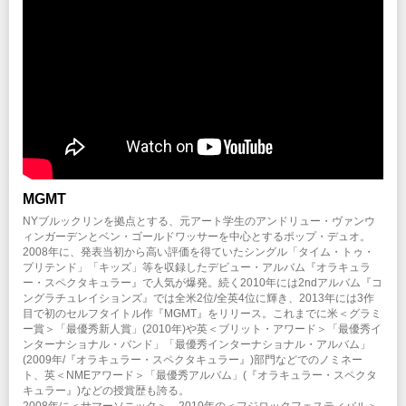
postponed. We are in discussion right now, and we apologize for the
LINEチケット
プレイガイド
ＣＮプレイガイド
inconvenience caused.
イープラス
※0570で始まる電話番号は、一部携帯・PHS不可
チケットぴあ
：0570-02-9999 Pコード：177-537
＜Domestic Artists’ shows＞
ローソンチケット
：Lコード：74936
楽天チケット
For domestic artists’ shows during the said period of time, please check each
注意事項
LINEチケット
※未就学児（６歳未満）のご入場はお断り致します。
artist’s tour page, as we deal with each tour individually.
※0570で始まる電話番号は、一部携帯・PHS不可
** in any case, please hold on to your tickets, as you will need them for
INFO
注意事項
キョードーインフォメーション
：0570-200-888
refund.
※未就学児（６歳未満）のご入場はお断り致します。
Our thoughts and prayers to the victims and their families.
企画・制作・招聘：クリエイティブマン
INFO
Please be safe and stay alert.
MGMT
クリエイティブマン：03-3499-6669
Creativeman Productions
NYブルックリンを拠点とする、元アート学生のアンドリュー・ヴァンウ
ィンガーデンとベン・ゴールドワッサーを中心とするポップ・デュオ。
企画・制作・招聘：クリエイティブマン
2008年に、発表当初から高い評価を得ていたシングル「タイム・トゥ・
プリテンド」「キッズ」等を収録したデビュー・アルバム『オラキュラ
ー・スペクタキュラー』で人気が爆発。続く2010年には2ndアルバム『コ
ングラチュレイションズ』では全米2位/全英4位に輝き、2013年には3作
目で初のセルフタイトル作『MGMT』をリリース。これまでに米＜グラミ
ー賞＞「最優秀新人賞」(2010年)や英＜ブリット・アワード＞「最優秀イ
ンターナショナル・バンド」「最優秀インターナショナル・アルバム」
(2009年/『オラキュラー・スペクタキュラー』)部門などでのノミネー
ト、英＜NMEアワード＞「最優秀アルバム」(『オラキュラー・スペクタ
キュラー』)などの授賞歴も誇る。
2008年に＜サマーソニック＞、2010年の＜フジロックフェスティバル＞