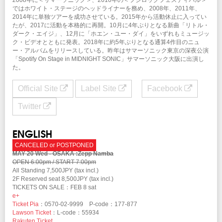
ではホワイト・ステージのヘッドライナーを務め、2008年、2011年、
2014年に単独ツアーを成功させている。2015年から活動休止に入ってい
たが、2017に活動を本格的に再開。10月に4年ぶりとなる新曲「リトル・
ダーク・エイジ」、12月に「ホエン・ユー・ダイ」をいずれもミュージッ
ク・ビデオとともに発表。2018年に約5年ぶりとなる通算4作目のニュ
ー・アルバムをリリースしている。昨年はサマーソニック東京の深夜公演
「Spotify On Stage in MIDNIGHT SONIC」サマーソニック大阪に出演し
た。
Official Site
Label Site
Facebook
Twitter
ENGLISH
CANCELED or POSTPONED
MAY 20 Wed - OSAKA :Zepp Namba
OPEN 6:00pm / START 7:00pm
All Standing 7,500JPY (tax incl.)
2F Reserved seat 8,500JPY (tax incl.)
TICKETS ON SALE：FEB 8 sat
e+
Ticket Pia
：0570-02-9999 P-code：177-877
Lawson Ticket
：L-code：55934
Rakuten Ticket