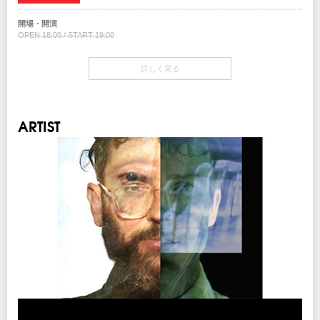
チケット先行
5月31日までの洋楽公演に関するお知らせ
[4.6]
クリエイティブマン 3A 会員先行
新型コロナウイルス感染拡大の状況を考慮し、5月末までに予定されている来日
開場・開演
期間：1/24(金)15:00～1/27(月)18:00
公演につきましては、延期もしくは中止とさせていただきます。
OPEN 18:00 / START 19:00
クリエイティブマン モバイル 会員先行
現在発表が出来ていない公演につきましては、アーティスト側との調整がつき次
期間：1/24(金)18:00～1/27(月)18:00
チケット
第、詳細をアナウンスさせていただきますので、今しばらくお待ちください。
詳しく見る
￥7,500(税込/All Standing/1Drink別)
イープラス
期間：1/29(水)12:00～2/2(日)23:59
なお、邦楽公演は公演ごとに発表させていただきますので、クリエイティブマン
チケット発売日
チケットぴあ
ホームページ及びアーティストホームページを注視してください。
2/8(土）10:00am～
期間：1/28(火)18:00～2/5(水)11:00
ARTIST
ローソンチケット
※お手持ちのチケットは払戻しの際に必要になりますので、大切にお持ちくださ
期間：1/28(火)12:00～2/3(月)23:59
チケット先行
い。
楽天チケット
クリエイティブマン 3A 会員先行
期間：1/28(火)18:00～2/4(火)9:59
期間：1/24(金)15:00～1/27(月)18:00
Yahoo!チケット
・新型コロナウィルス感染症への対応については
こちら
期間：2/1(土)15:00～2/5(水)21:00
クリエイティブマン モバイル 会員先行
LINEチケット
・公演延期・中止、チケット払い戻し対応については
こちら
期間：1/24(金)18:00～1/27(月)18:00
期間：1/31(金)​15:00～2/3(月)​23:59
ＣＮプレイガイド
イープラス
Announcement about all international Artists’ shows scheduled up until
期間：1/28(火)18:00～2/2(日)23:59
期間：1/30(木)12:00～2/2(日)23:59
May 31st 2020
チケットぴあ
期間：1/28(火)12:00～2/5(水)11:00
プレイガイド
Amid COVID-19 outbreak, all international artists’ shows scheduled up until May
ローソンチケット
イープラス
31st 2020 will be either cancelled or postponed.
期間：1/30(木)12:00～2/3(月)23:00
チケットぴあ
：0570-02-9999 Pコード：177-877
Some of the tours during April through May period that have not been officially
楽天チケット
ローソンチケット
：Lコード：55934
announced the status yet, will still not happen during the said period. And for those
期間：1/28(火)12:00～2/3(月)23:59
楽天チケット
without status, we will soon be able to announce whether it it’s cancelled or
Yahoo!チケット