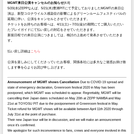
MGMT来日公演キャンセルのお知らせ
[4.8]
5/20(水)ZEPPなんば、5/21(木)豊洲PITにて予定しておりましたMGMTの来日公
演は、新型コロナウイルス感染症の影響によるグリーンルームフェスティバルの
延期に伴い、公演をキャンセルとさせていただきます。
チケットをお持ちのお客様へは、4/11(土)～7/31(金)の期間にてご購入いただい
たプレイガイドにて払い戻しの対応をさせていただきます。
新規日程での来日公演につきましては、検討の上改めて発表させていただきま
す。
払い戻し詳細は
こちら
公演を楽しみにしてくださっていたお客様、関係各社には多大なご迷惑お掛け致
します事を心よりお詫び申し上げます。
Announcement of MGMT shows Cancellation
Due to COVID-19 spread and
state of emergency declaration, Greenroom festival 2020 in May has been
postponed, which MGMT was scheduled to appear. Regrettably, MGMT will be
cancelling their Japan dates scheduled on May 20th at ZEPP NAMBA and May
21st at TOYOSU PIT due to the postponement of Greenroom festival in May.
Ticket refund for MGMT shows will be available between April 11th 2020 through
July 31st at the point of purchase.
Their new Japan tour will be in discussion, and we will make an announcement
once it’s confirmed.
We apologize for such inconvenience to fans, crews and everyone involved in this