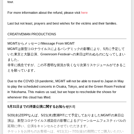
tour.
For more information about the refund, please visit
here
Last but not least, prayers and best wishes for the victims and their families.
CREATIVEMAN PRODUCTIONS
MGMTからメッセージ/Message From MGMT
MGMTは新型コロナウイルスによるパンデミックの影響により、5月に予定して
いた東京と大阪公演、Greenroom Festivalへの来日は叶わぬものになってしまい
ました。
非常に残念ですが、この不透明な状況が良くなり次第リスケジュールができるこ
とを願っています。
Due to the COVID-19 pandemic, MGMT will not be able to travel to Japan in May
to play the scheduled concerts in Osaka, Tokyo, and at the Green Room Festival
in Yokohama. This makes us sad, but we hope to reschedule the shows for
whenever this cloud has lifted.
5月31日までの洋楽公演に関するお知らせ
[4.8]
5/20(水)ZEPPなんば、5/21(木)豊洲PITにて予定しておりましたMGMTの来日公
演は、新型コロナウイルス感染症の影響によるグリーンルームフェスティバルの
延期に伴い、公演をキャンセルとさせていただきます。
チケットをお持ちのお客様へは、4/11(土)～7/31(金)の期間にてご購入いただい