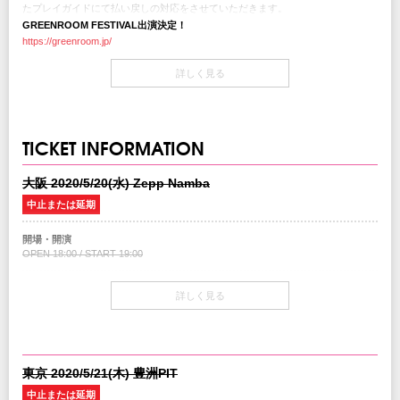
たプレイガイドにて払い戻しの対応をさせていただきます。
新規日程での来日公演につきましては、検討の上改めて発表させていただきま
GREENROOM FESTIVAL出演決定！
す。
https://greenroom.jp/
公演を楽しみにしてくださっていたお客様、関係各社には多大なご迷惑お掛け致
詳しく見る
します事を心よりお詫び申し上げます。
Announcement of MGMT shows Cancellation
TICKET INFORMATION
Due to COVID-19 spread and state of emergency declaration, Greenroom festival
2020 in May has been postponed, which MGMT was scheduled to appear.
大阪 2020/5/20(水) Zepp Namba
Regrettably, MGMT will be cancelling their Japan dates scheduled on May 20th at
ZEPP NAMBA and May 21st at TOYOSU PIT due to the postponement of
中止または延期
Greenroom festival in May.
Ticket refund for MGMT shows will be available between April 11th 2020 through
開場・開演
July 31st at the point of purchase.
OPEN 18:00 / START 19:00
Their new Japan tour will be in discussion, and we will make an announcement
once it’s confirmed.
チケット
詳しく見る
We apologize for such inconvenience to fans, crews and everyone involved in this
1Fスタンディング￥7,500(税込/1Drink別)
tour.
2F指定席￥8,500(税込/1Drink別)
Last but not least, prayers and best wishes for the victims and their families.
チケット発売日
2/8(土）10:00am～
東京 2020/5/21(木) 豊洲PIT
CREATIVEMAN PRODUCTIONS
中止または延期