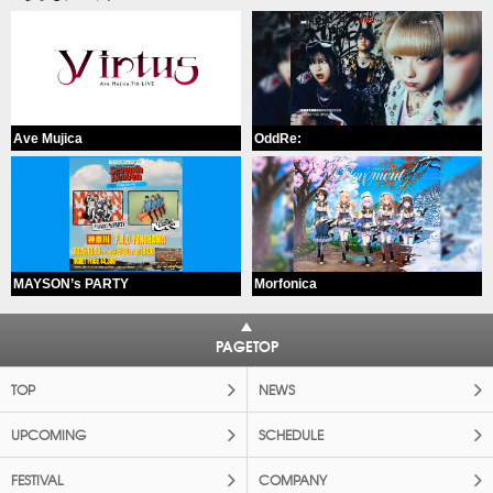
Ave Mujica
OddRe:
MAYSON’s PARTY
Morfonica
PAGETOP
TOP
NEWS
UPCOMING
SCHEDULE
FESTIVAL
COMPANY