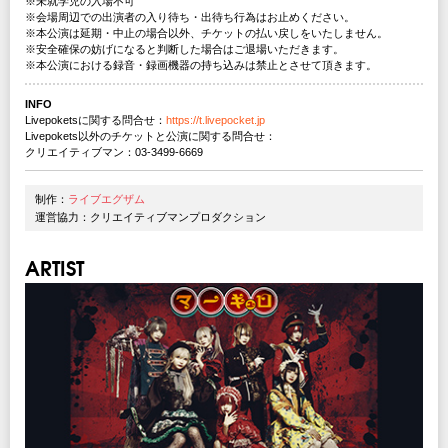
※未就学児の入場不可
※会場周辺での出演者の入り待ち・出待ち行為はお止めください。
※本公演は延期・中止の場合以外、チケットの払い戻しをいたしません。
※安全確保の妨げになると判断した場合はご退場いただきます。
※本公演における録音・録画機器の持ち込みは禁止とさせて頂きます。
INFO
Livepoketsに関する問合せ：
https://t.livepocket.jp
Livepokets以外のチケットと公演に関する問合せ：
クリエイティブマン：03-3499-6669
制作：
ライブエグザム
運営協力：クリエイティブマンプロダクション
ARTIST