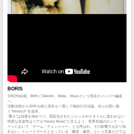
BORIS
1992年結成、96年にTakeshi、Wata、Atsuoという現在のメンバー編成
へ。
活動当初から30年を経た現在も一貫して独自の方法論、自らの想い描
く”Heavyさ”を追求。
”重さ”は深度を深めつつ、固定化されたジャンルやスタイルに捉われない
特異な音楽性はリアル"Heavy Music"と言えよう。世界先端のロック・シ
ーンにおいて「ゲーム・チェンジャー」とも呼ばれ、その影響力も計り知
れない。トレードマークとなっている「轟音・爆音」という言葉だけでは