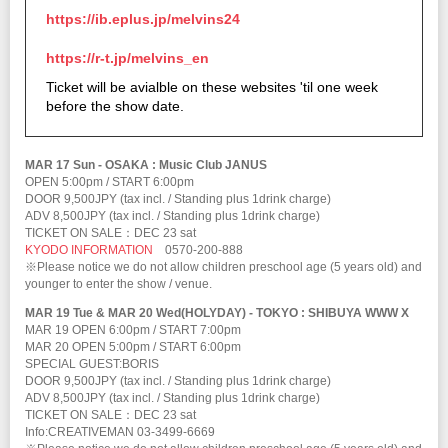
https://ib.eplus.jp/melvins24
https://r-t.jp/melvins_en
Ticket will be avialble on these websites 'til one week
before the show date.
MAR 17 Sun - OSAKA : Music Club JANUS
OPEN 5:00pm / START 6:00pm
DOOR 9,500JPY (tax incl. / Standing plus 1drink charge)
ADV 8,500JPY (tax incl. / Standing plus 1drink charge)
TICKET ON SALE：DEC 23 sat
KYODO INFORMATION
0570-200-888
※Please notice we do not allow children preschool age (5 years old) and
younger to enter the show / venue.
MAR 19 Tue & MAR 20 Wed(HOLYDAY) - TOKYO : SHIBUYA WWW X
MAR 19 OPEN 6:00pm / START 7:00pm
MAR 20 OPEN 5:00pm / START 6:00pm
SPECIAL GUEST:BORIS
DOOR 9,500JPY (tax incl. / Standing plus 1drink charge)
ADV 8,500JPY (tax incl. / Standing plus 1drink charge)
TICKET ON SALE：DEC 23 sat
Info:CREATIVEMAN 03-3499-6669