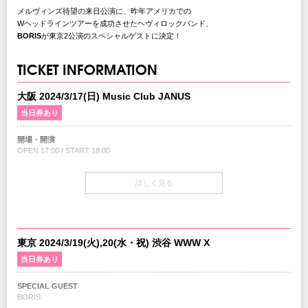
メルヴィンズ待望の来日公演に、昨年アメリカでの
Wヘッドラインツアーを成功させたヘヴィロックバンド、
BORIS
が東京2公演のスペシャルゲストに決定！
TICKET INFORMATION
大阪 2024/3/17(日) Music Club JANUS
当日券あり
開場・開演
OPEN 17:00 / START 18:00
当日券
詳しく見る
17:00～当日券売場にて販売
￥9,500-(税込/All Standing/1Drink別)
チケット
￥8,500-(税込/All Standing/1Drink別)
東京 2024/3/19(火),20(水・祝) 渋谷 WWW X
当日券あり
チケット発売日
12/23(土)10:00am～
SPECIAL GUEST
BORIS
チケット先行