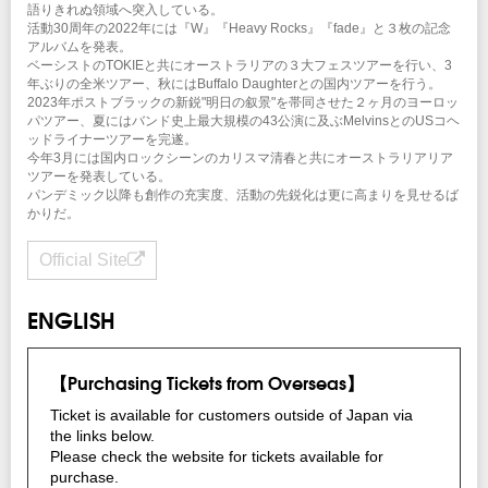
語りきれぬ領域へ突入している。
活動30周年の2022年には『W』『Heavy Rocks』『fade』と３枚の記念
アルバムを発表。
ベーシストのTOKIEと共にオーストラリアの３大フェスツアーを行い、3
年ぶりの全米ツアー、秋にはBuffalo Daughterとの国内ツアーを行う。
2023年ポストブラックの新鋭"明日の叙景"を帯同させた２ヶ月のヨーロッ
パツアー、夏にはバンド史上最大規模の43公演に及ぶMelvinsとのUSコヘ
ッドライナーツアーを完遂。
今年3月には国内ロックシーンのカリスマ清春と共にオーストラリアリア
ツアーを発表している。
パンデミック以降も創作の充実度、活動の先鋭化は更に高まりを見せるば
かりだ。
Official Site
ENGLISH
【Purchasing Tickets from Overseas】
Ticket is available for customers outside of Japan via
the links below.
Please check the website for tickets available for
purchase.