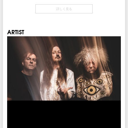
クリエイティブマン 3A 会員先行
開場・開演
期間：12/13(水)15:00～12/17(日)18:00
詳しく見る
3/19(火) OPEN 18:00 / START 19:00
クリエイティブマン モバイル 会員先行
3/20(水・祝) OPEN 17:00 / START 18:00
期間：12/13(水)18:00～12/17(日)18:00
当日券
注意事項
ARTIST
3/19(火)
※未就学児(6歳未満)のご入場をお断りさせていただきます。
18:00～当日券売場にて販売
￥9,500-(税込/All Standing/1Drink別)
INFO
キョードーインフォメーション
0570-200-888
3/20(水・祝)
17:00～当日券売場にて販売
￥9,500-(税込/All Standing/1Drink別)
企画・制作・招聘：クリエイティブマンプロダクション
チケット
￥8,500-(税込/All Standing/1Drink別)
チケット発売日
12/23(土)10:00am～
チケット先行
クリエイティブマン 3A 会員先行
期間：12/13(水)15:00～12/17(日)18:00
クリエイティブマン モバイル 会員先行
期間：12/13(水)18:00～12/17(日)18:00