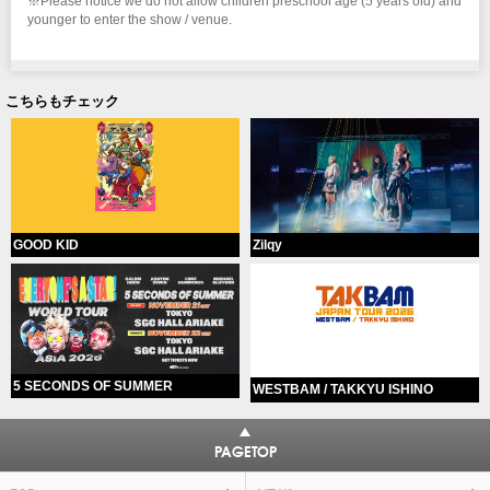
※Please notice we do not allow children preschool age (5 years old) and
younger to enter the show / venue.
こちらもチェック
GOOD KID
Zilqy
5 SECONDS OF SUMMER
WESTBAM / TAKKYU ISHINO
PAGETOP