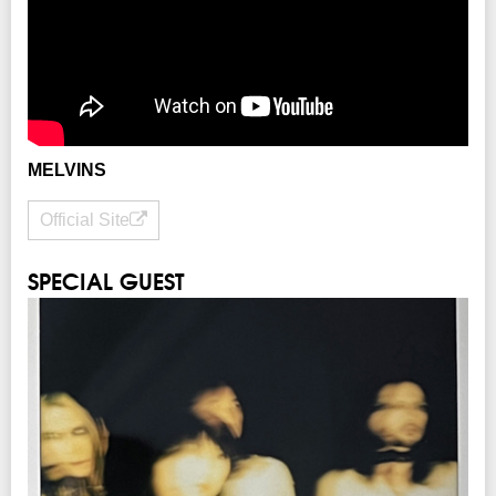
イープラス
期間：12/18(月)12:00～12/20(水)23:59
チケットぴあ
期間：12/18(月)12:00～12/20(水)23:59
ローソンチケット
期間：12/18(月)12:00～12/20(水)23:59
楽天チケット
期間：12/19(火)12:00～12/21(木)23:59
MELVINS
プレイガイド
イープラス
チケットぴあ
Official Site
ローソンチケット
Lコード：75448
楽天チケット
※WEB販売のみ
SPECIAL GUEST
注意事項
※未就学児(6歳未満)のご入場をお断りさせていただきます。
※ハンディキャップエリアご利用希望の方は
こちら
より申請をお願いします。
（チケットご購入後、早めの申請にご協力をお願いします。）
INFO
クリエイティブマン：03-3499-6669 (月・水・金 12:00〜16:00)
企画・制作・招聘：クリエイティブマンプロダクション