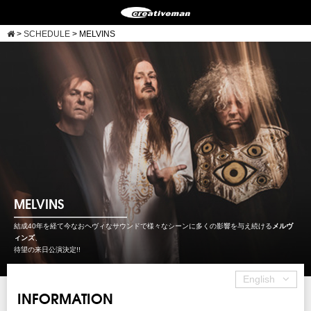
>
SCHEDULE
>
MELVINS
MELVINS
結成40年を経て今なおヘヴィなサウンドで様々なシーンに多くの影響を与え続ける
メルヴ
ィンズ
、
待望の来日公演決定!!
English
INFORMATION