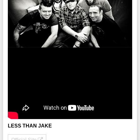
チケット発売日
2/25(土)10:00am～
プレイガイド
イープラス
：
http://eplus.jp/
チケットぴあ
：0570-02-9999 Pコード：324-366
ローソンチケット
：0570-084-003 Lコード：77039
レコファン渋谷BEAM店
：03-3463-0090
※0570で始まる電話番号は、一部携帯・PHS不可
注意事項
※未就学児(6歳未満)のご入場をお断りさせていただきます。
INFO
クリエイティブマン：03-3499-6669
企画・制作・招聘：クリエイティブマン
LESS THAN JAKE
Official Site