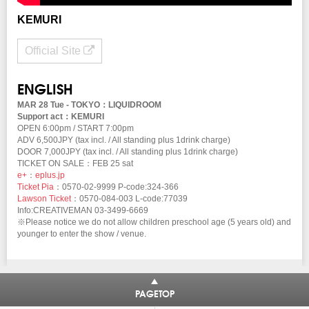
KEMURI
Official Site
ENGLISH
MAR 28 Tue - TOKYO：LIQUIDROOM
Support act：KEMURI
OPEN 6:00pm / START 7:00pm
ADV 6,500JPY (tax incl. / All standing plus 1drink charge)
DOOR 7,000JPY (tax incl. / All standing plus 1drink charge)
TICKET ON SALE：FEB 25 sat
e+
：
eplus.jp
Ticket Pia
：0570-02-9999 P-code:324-366
Lawson Ticket
：0570-084-003 L-code:77039
Info:CREATIVEMAN 03-3499-6669
※Please notice we do not allow children preschool age (5 years old) and
younger to enter the show / venue.
PAGETOP