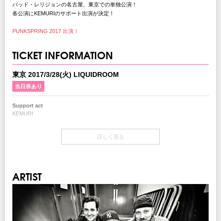
バッド・レリジョンの名古屋、東京での単独公演！
各公演にKEMURIのサポート出演が決定！
PUNKSPRING 2017 出演！
TICKET INFORMATION
東京 2017/3/28(火) LIQUIDROOM
当日券あり
Support act
KEMURI
開場・開演
詳しく見る
OPEN 18:00 / START 19:00
当日券
18:00～会場当日券売り場にて販売
ARTIST
￥7,000-(Standing/税込/1Drink別)
チケット
￥6,500-(Standing/税込/1Drink別)