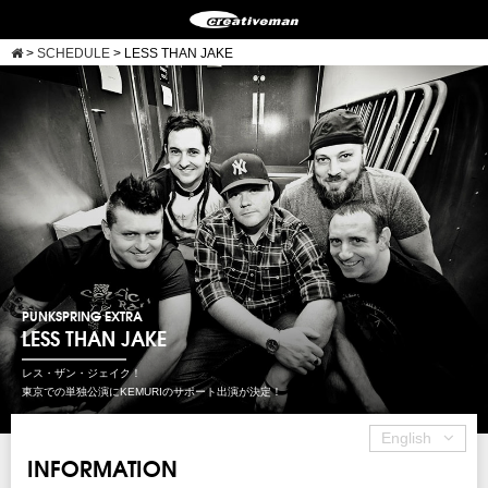
>
SCHEDULE
>
LESS THAN JAKE
PUNKSPRING EXTRA
LESS THAN JAKE
レス・ザン・ジェイク！
東京での単独公演にKEMURIのサポート出演が決定！
English
INFORMATION