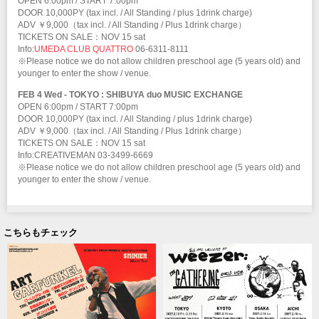
OPEN 6:00pm / START 7:00pm
DOOR 10,000PY (tax incl. / All Standing / plus 1drink charge)
ADV ￥9,000（tax incl. / All Standing / Plus 1drink charge）
TICKETS ON SALE：NOV 15 sat
Info:
UMEDA CLUB QUATTRO
06-6311-8111
※Please notice we do not allow children preschool age (5 years old) and
younger to enter the show / venue.
FEB 4 Wed - TOKYO : SHIBUYA duo MUSIC EXCHANGE
OPEN 6:00pm / START 7:00pm
DOOR 10,000PY (tax incl. / All Standing / plus 1drink charge)
ADV ￥9,000（tax incl. / All Standing / Plus 1drink charge）
TICKETS ON SALE：NOV 15 sat
Info:CREATIVEMAN 03-3499-6669
※Please notice we do not allow children preschool age (5 years old) and
younger to enter the show / venue.
こちらもチェック