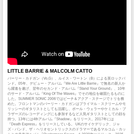
※WEB販売のみ
注意事項
※未就学児(6歳未満)のご入場をお断りさせていただきます。6歳以上はチケット
が必要となります。
※公演の延期、中止以外での払い戻しはいたしません。
※ハンディキャップエリアご利用希望の方は
こちら
より申請をお願いします。
（チケットご購入後、早めの申請にご協力をお願いします。）
INFO
クリエイティブマン：03-3499-6669 (月・水・金 12:00〜16:00)
企画・制作・招聘：クリエイティブマンプロダクション
LITTLE BARRIE & MALCOLM CATTO
バーリー・カドガン（Vo,G）、ルイス・ワートン（B）による英ロックバ
ンド。05年、デビュー・アルバム『We Are Little Barrie』で無名の新人か
ら躍進を遂げ、翌年のセカンド・アルバム『Stand Your Ground』、10年
のサード・アルバム『King Of The Waves』でその地位を確固たるものに
した。SUMMER SONIC 2006ではビーチ＆アクア・ステージでトリを務
めた。フロントマンのバーリー・カドガンはプライマル・スクリームやモ
リッシーのギタリストとしても活躍し、ポール・ウェラーやケミカル・ブ
ラザーズのレコーディングにも参加するなど人気ギタリストとしての顔を
持つ。13年には4thアルバム『Shadow』をリリース。2017年には
『Death Express』をリリースしている。 UKのサイケデリック、ジャ
ズ・バンド、ザ・ヘリオセントリックスのドラマーであるマルコム・カッ