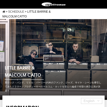
>
SCHEDULE
>
LITTLE BARRIE &
MALCOLM CATTO
LITTLE BARRIE &
MALCOLM CATTO
英ロック・バンド、リトル・バーリーがUKのファンク、ジャズ、サイケ・シーンを牽引し
てきたドラマー／プロデューサーのマルコム・カットを迎えた編成で待望の来日公演が決
定！
English