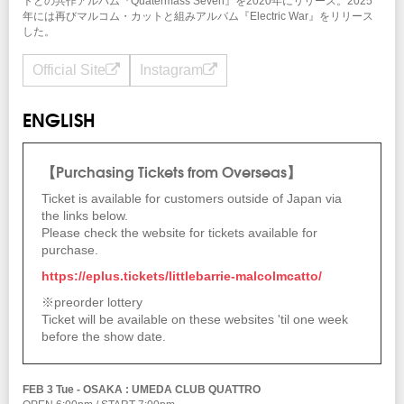
トとの共作アルバム『Quatermass Seven』を2020年にリリース。2025
年には再びマルコム・カットと組みアルバム『Electric War』をリリース
した。
Official Site
Instagram
ENGLISH
【Purchasing Tickets from Overseas】
Ticket is available for customers outside of Japan via
the links below.
Please check the website for tickets available for
purchase.
https://eplus.tickets/littlebarrie-malcolmcatto/
※preorder lottery
Ticket will be available on these websites 'til one week
before the show date.
FEB 3 Tue - OSAKA : UMEDA CLUB QUATTRO