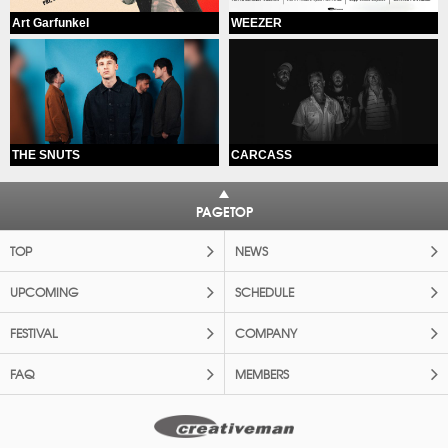
Art Garfunkel
WEEZER
THE SNUTS
CARCASS
PAGETOP
TOP
NEWS
UPCOMING
SCHEDULE
FESTIVAL
COMPANY
FAQ
MEMBERS