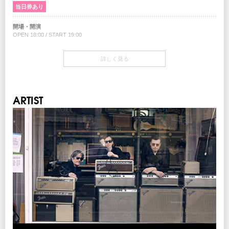
当日券あり
チケット発売日
11/15(土)10:00am～
開場・開演
OPEN 18:00 / START 19:00
チケット先行
クリエイティブマン 3A 会員先行
当日券
期間：11/1(土)15:00～11/5(水)18:00
詳しく見る
18:00〜会場当日券売場にて販売
クリエイティブマン モバイル 会員先行
￥10,000-(税込/All Standing/1Drink別)
期間：11/1(土)18:00～11/5(水)18:00
チケット
注意事項
ARTIST
￥9,000-(税込/All Standing/1Drink別)
※未就学児(6歳未満)のご入場をお断りさせていただきます。6歳以上はチケット
が必要となります。
※公演の延期、中止以外での払い戻しはいたしません。
チケット発売日
11/15(土)10:00am～
INFO
梅田クラブクアトロ
06-6311-8111
チケット先行
クリエイティブマン 3A 会員先行
期間：11/1(土)15:00～11/5(水)18:00
企画・制作・招聘：クリエイティブマンプロダクション
クリエイティブマン モバイル 会員先行
期間：11/1(土)18:00～11/5(水)18:00
プレイガイド
イープラス
チケットぴあ
ローソンチケット