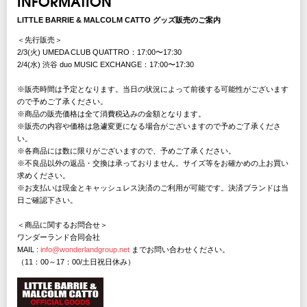
INFORMATION
LITTLE BARRIE & MALCOLM CATTO グッズ販売のご案内
＜先行販売＞
2/3(火) UMEDA CLUB QUATTRO：17:00〜17:30
2/4(水) 渋谷 duo MUSIC EXCHANGE：17:00〜17:30
※販売時間は予定となります。当日の状況によって前後する可能性がございます
ので予めご了承ください。
※商品の販売価格は全て消費税込みの金額となります。
※販売の内容や価格は急遽変更になる場合がございますので予めご了承くださ
い。
※各商品には数に限りがございますので、予めご了承ください。
※不良品以外の返品・交換は承っておりません。サイズ等をお確かめの上お買い
求めください。
※お支払いは現金とキャッシュレス決済のご利用が可能です。決済ブランドは当
日ご確認下さい。
＜商品に関するお問合せ＞
ワンダーランド合同会社
MAIL :
info@wonderlandgroup.net
までお問い合わせください。
（11：00～17：00/土日祝日休み）