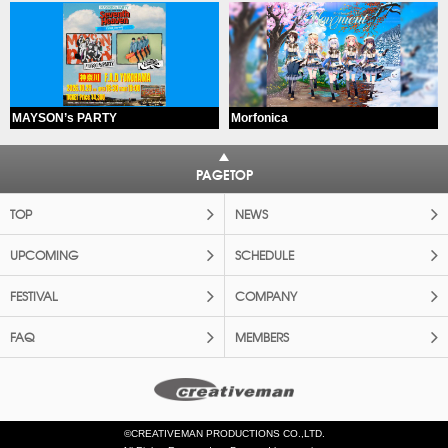
MAYSON’s PARTY
Morfonica
PAGETOP
TOP
NEWS
UPCOMING
SCHEDULE
FESTIVAL
COMPANY
FAQ
MEMBERS
©CREATIVEMAN PRODUCTIONS CO.,LTD.