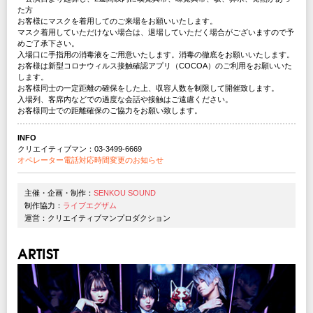
た方
お客様にマスクを着用してのご来場をお願いいたします。
マスク着用していただけない場合は、退場していただく場合がございますので予
めご了承下さい。
⼊場⼝に⼿指⽤の消毒液をご⽤意いたします。消毒の徹底をお願いいたします。
お客様は新型コロナウィルス接触確認アプリ（COCOA）のご利⽤をお願いいた
します。
お客様同士の一定距離の確保をした上、収容人数を制限して開催致します。
入場列、客席内などでの過度な会話や接触はご遠慮ください。
お客様同士での距離確保のご協力をお願い致します。
INFO
クリエイティブマン：03-3499-6669
オペレーター電話対応時間変更のお知らせ
主催・企画・制作：
SENKOU SOUND
制作協力：
ライブエグザム
運営：クリエイティブマンプロダクション
ARTIST