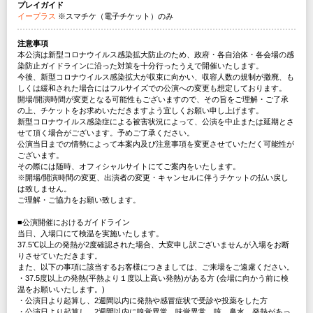
プレイガイド
イープラス
※スマチケ（電子チケット）のみ
注意事項
本公演は新型コロナウイルス感染拡大防止のため、政府・各自治体・各会場の感
染防止ガイドラインに沿った対策を十分行ったうえで開催いたします。
今後、新型コロナウイルス感染拡大が収束に向かい、収容人数の規制が撤廃、も
しくは緩和された場合にはフルサイズでの公演への変更も想定しております。
開場/開演時間が変更となる可能性もございますので、その旨をご理解・ご了承
の上、チケットをお求めいただきますよう宜しくお願い申し上げます。
新型コロナウイルス感染症による被害状況によって、公演を中止または延期とさ
せて頂く場合がございます。予めご了承ください。
公演当日までの情勢によって本案内及び注意事項を変更させていただく可能性が
ございます。
その際には随時、オフィシャルサイトにてご案内をいたします。
※開場/開演時間の変更、出演者の変更・キャンセルに伴うチケットの払い戻し
は致しません。
ご理解・ご協力をお願い致します。
■公演開催におけるガイドライン
当日、入場口にて検温を実施いたします。
37.5℃以上の発熱が2度確認された場合、大変申し訳ございませんが入場をお断
りさせていただきます。
また、以下の事項に該当するお客様につきましては、ご来場をご遠慮ください。
・37.5度以上の発熱(平熱より１度以上高い発熱)がある方 (会場に向かう前に検
温をお願いいたします。)
・公演日より起算し、2週間以内に発熱や感冒症状で受診や投薬をした方
・公演日より起算し、2週間以内に嗅覚異常、味覚異常、咳、鼻水、発熱があっ