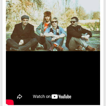
クリエイティブマン 3A 会員先行
※本公演はクラウドファンディングの「クリエイティブマン洋楽公演 チケット
プレイガイド
期間：11/3(木)15:00～11/7(月)18:00
クーポン(STANDING)」 のご利用対象となります。
イープラス
クリエイティブマン モバイル 会員先行
※ハンディキャップエリアご利用希望の方は
こちら
より申請をお願いします。
チケットぴあ
Pコード：230-618
期間：11/3(木)18:00～11/7(月)18:00
ローソンチケット
Lコード：43593
※WEB販売のみ
新型コロナウイルス感染拡大防止ガイドライン
最速プレオーダー
こちらよりご確認ください
期間：11/6(日)12:00～11/12(土)23:59
注意事項
※未就学児(6歳未満)のご入場をお断りさせていただきます。
INFO
チケット
※本公演はクラウドファンディングの「クリエイティブマン洋楽公演 チケット
クリエイティブマン：03-3499-6669
￥8,000-(税込/All Standing/1Drink別)
クーポン(STANDING)」 のご利用対象となります。
オペレーター電話対応時間変更のお知らせ
チケット発売日
新型コロナウイルス感染拡大防止ガイドライン
協力：
ソニー・ミュージックジャパンインターナショナル
11/19(土)10:00am～
こちらよりご確認ください
制作・招聘：クリエイティブマンプロダクション
プレイガイド
INFO
チケットぴあ
Pコード：230-578
名古屋クラブクアトロ
：052-264-8211
ローソンチケット
Lコード：56126
※WEB販売のみ
協力：
ソニー・ミュージックジャパンインターナショナル
制作・招聘：クリエイティブマンプロダクション
注意事項
※未就学児(6歳未満)のご入場をお断りさせていただきます。
※本公演はクラウドファンディングの「クリエイティブマン洋楽公演 チケット
クーポン(STANDING)」 のご利用対象となります。
新型コロナウイルス感染拡大防止ガイドライン
こちらよりご確認ください