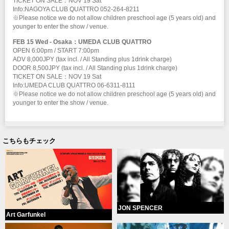
TICKET ON SALE：NOV 19 Sat
Info:NAGOYA CLUB QUATTRO 052-264-8211
※Please notice we do not allow children preschool age (5 years old) and
younger to enter the show / venue.
FEB 15 Wed - Osaka：UMEDA CLUB QUATTRO
OPEN 6:00pm / START 7:00pm
ADV 8,000JPY (tax incl. / All Standing plus 1drink charge)
DOOR 8,500JPY (tax incl. / All Standing plus 1drink charge)
TICKET ON SALE：NOV 19 Sat
Info:UMEDA CLUB QUATTRO 06-6311-8111
※Please notice we do not allow children preschool age (5 years old) and
younger to enter the show / venue.
こちらもチェック
JON SPENCER
Art Garfunkel