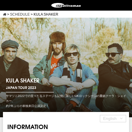
>
SCHEDULE
>
KULA SHAKER
KULA SHAKER
JAPAN TOUR 2023
サマソニ2022での堂々たるステージも記憶に新しいUKロックシーンの重鎮クーラ・シェイ
カー、
約7年ぶりの単独来日公演決定！
English
INFORMATION