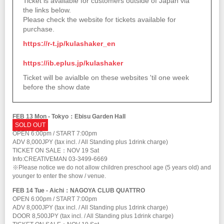
Ticket is available for customers outside of Japan via
the links below.
Please check the website for tickets available for
purchase.
https://r-t.jp/kulashaker_en
https://ib.eplus.jp/kulashaker
Ticket will be avialble on these websites 'til one week
before the show date
FEB 13 Mon - Tokyo：Ebisu Garden Hall
SOLD OUT
OPEN 6:00pm / START 7:00pm
ADV 8,000JPY (tax incl. / All Standing plus 1drink charge)
TICKET ON SALE：NOV 19 Sat
Info:CREATIVEMAN 03-3499-6669
※Please notice we do not allow children preschool age (5 years old) and
younger to enter the show / venue.
FEB 14 Tue - Aichi：NAGOYA CLUB QUATTRO
OPEN 6:00pm / START 7:00pm
ADV 8,000JPY (tax incl. / All Standing plus 1drink charge)
DOOR 8,500JPY (tax incl. / All Standing plus 1drink charge)