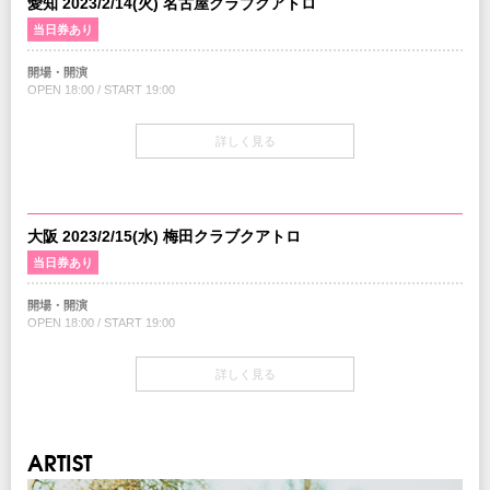
愛知 2023/2/14(火) 名古屋クラブクアトロ
最速プレオーダー
期間：11/6(日)12:00～11/12(土)23:59
当日券あり
チケットぴあ
期間：11/13(日)12:00～11/14(月)23:59
開場・開演
ローソンチケット
OPEN 18:00 / START 19:00
期間：11/13(日)12:00～11/16(水)23:59
楽天チケット
期間：11/13(日)12:00～11/16(水)23:59
当日券
詳しく見る
18:00～会場当日券売場にて販売
※WEB販売のみ
￥8,500-(税込/All Standing/1Drink別)
チケット
チケット先行
￥8,000-(税込/All Standing/1Drink別)
クリエイティブマン 3A 会員先行
大阪 2023/2/15(水) 梅田クラブクアトロ
期間：11/3(木)15:00～11/7(月)18:00
当日券あり
クリエイティブマン モバイル 会員先行
チケット発売日
期間：11/3(木)18:00～11/7(月)18:00
11/19(土)10:00am～
開場・開演
最速プレオーダー
OPEN 18:00 / START 19:00
プレイガイド
期間：11/6(日)12:00～11/12(土)23:59
イープラス
当日券
チケットぴあ
Pコード：-
詳しく見る
チケット
18:00～会場当日券売場にて販売
ローソンチケット
Lコード：74553
￥8,000-(税込/All Standing/1Drink別)
￥8,500-(税込/All Standing/1Drink別)
楽天チケット
※若干枚数となるのでお並び頂いても購入できない可能性がございます。予めご
※WEB販売のみ
了承ください。
チケット発売日
ARTIST
11/19(土)10:00am～
注意事項
チケット先行
※未就学児(6歳未満)のご入場をお断りさせていただきます。