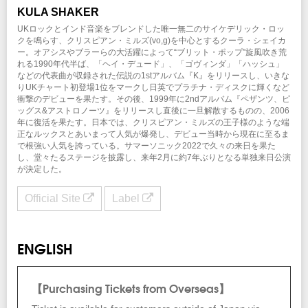
KULA SHAKER
INFO
UKロックとインド音楽をブレンドした唯一無二のサイケデリック・ロッ
梅田クラブクアトロ
：06-6311-8111
クを鳴らす、クリスピアン・ミルズ(vo,g)を中心とするクーラ・シェイカ
ー。オアシスやブラーらの大活躍によって“ブリット・ポップ”旋風吹き荒
れる1990年代半ば、「ヘイ・デュード」、「ゴヴィンダ」「ハッシュ」
協力：
ソニー・ミュージックジャパンインターナショナル
などの代表曲が収録された伝説の1stアルバム『K』をリリースし、いきな
制作・招聘：クリエイティブマンプロダクション
りUKチャート初登場1位をマークし日英でプラチナ・ディスクに輝くなど
衝撃のデビューを果たす。その後、1999年に2ndアルバム『ペザンツ、ピ
ッグス&アストロノーツ』をリリースし直後に一旦解散するものの、2006
年に復活を果たす。日本では、クリスピアン・ミルズの王子様のような端
正なルックスとあいまって人気が爆発し、デビュー当時から現在に至るま
で根強い人気を誇っている。サマーソニック2022で久々の来日を果た
し、堂々たるステージを披露し、来年2月に約7年ぶりとなる単独来日公演
が決定した。
Official Site
Label
ENGLISH
【Purchasing Tickets from Overseas】