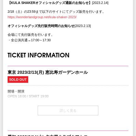
【KULA SHAKERオフィシャルグッズ通販のお知らせ】
[2023.2.14]
2/18（土）の23:59まで以下のサイトにてグッズ販売を行います。
https://wonderlandgroup.net/kula-shaker-2023/
オフィシャルグッズ先行販売時間のお知らせ
[2023.2.13]
会場にて先行販売を行います。
・全公演共通→17:00～17:30
TICKET INFORMATION
東京 2023/2/13(月) 恵比寿ガーデンホール
SOLD OUT
開場・開演
OPEN 18:00 / START 19:00
チケット先行
詳しく見る
クリエイティブマン 3A 会員先行
期間：11/3(木)15:00～11/7(月)18:00
クリエイティブマン モバイル 会員先行
期間：11/3(木)18:00～11/7(月)18:00