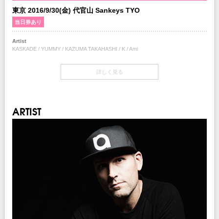
東京 2016/9/30(金) 代官山 Sankeys TYO
当日券あり
Artist
KASKADE / YUMMY / KAZUMA TAKAHASHI / K / Ami
開場・開演
詳しく見る
OPEN / START 22:00
当日券
22:00～会場当日券売場にて販売
ARTIST
￥7,000-(税込/All Standing/1Drink別)
チケット
￥6,500-(税込/All Standing/1Drink別)
チケット発売日
9/17(土)10:00am～
プレイガイド
イープラス
：
eplus.jp
チケットぴあ
：0570-02-9999 Pコード：311-205
ローソンチケット
：0570-084-003 Lコード：70491
※0570で始まる電話番号は、一部携帯・PHS不可