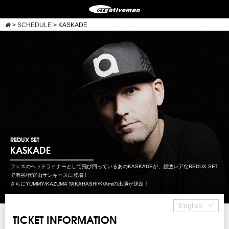
>
SCHEDULE
>
KASKADE
REDUX SET
KASKADE
フェスのヘッドライナーとして飛び回っているあのKASKADEが、超激レアなREDUX SET
で渋谷/代官山サンキースに登場！
さらにYUMMY/KAZUMA TAKAHASHI/K/Amiの出演が決定！
English
TICKET INFORMATION