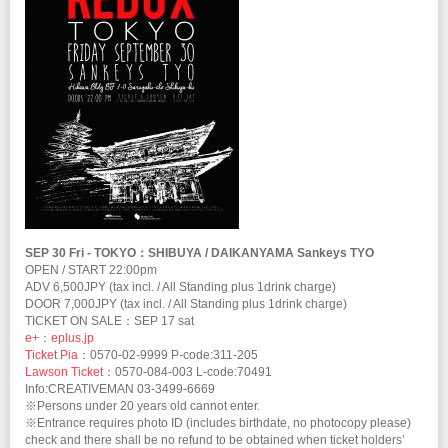
SEP 30 Fri - TOKYO：SHIBUYA / DAIKANYAMA Sankeys TYO
OPEN / START 22:00pm
ADV 6,500JPY (tax incl. / All Standing plus 1drink charge)
DOOR 7,000JPY (tax incl. / All Standing plus 1drink charge)
TICKET ON SALE：SEP 17 sat
e+
：
eplus.jp
Ticket Pia
：0570-02-9999 P-code:311-205
Lawson Ticket
：0570-084-003 L-code:70491
Info:CREATIVEMAN 03-3499-6669
※Persons under 20 years old cannot enter.
※Entrance requires photo ID (includes birthdate, no photocopy please)
check and there shall be no refund to be obtained when ticket holders’