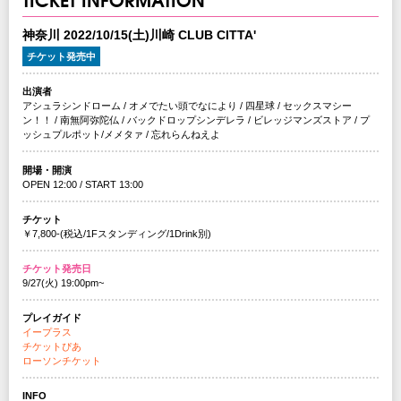
神奈川 2022/10/15(土)川崎 CLUB CITTA'
チケット発売中
出演者
アシュラシンドローム / オメでたい頭でなにより / 四星球 / セックスマシー
ン！！ / 南無阿弥陀仏 / バックドロップシンデレラ / ビレッジマンズストア / プ
ッシュプルポット/メメタァ / 忘れらんねえよ
開場・開演
OPEN 12:00 / START 13:00
チケット
￥7,800-(税込/1Fスタンディング/1Drink別)
チケット発売日
9/27(火) 19:00pm~
プレイガイド
イープラス
チケットぴあ
ローソンチケット
INFO