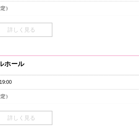
指定）
詳しく見る
トが必要となります。未就学児の入場はお断りいたします。
70-550-799 (平日:11時～18時/土日祝:10時～18時)
99-6669 (平日12:00〜18:00)
ィバルホール
rds
/ little oasis / AIR FLAG Inc
19:00
指定）
詳しく見る
トが必要となります。未就学児の入場はお断りいたします。