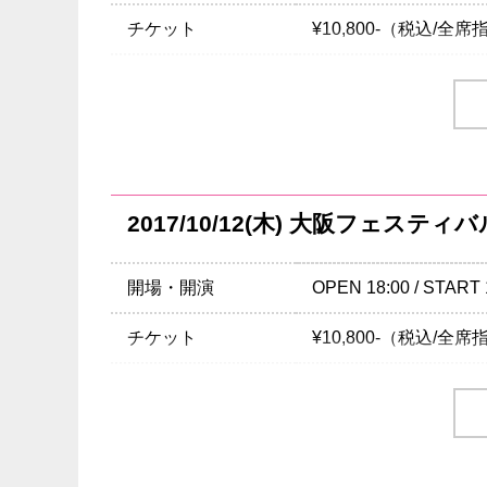
チケット
¥10,800-（税込/全席
チケット発売日
9/24(土)10:00am～
注意事項
※小学生以上、チケッ
INFO
キョードー東京
： 05
クリエイティブマン：03-34
2017/10/12(木) 大阪フェステ
企画/制作：
Sony Music Associated Reco
開場・開演
OPEN 18:00 / START 
チケット
¥10,800-（税込/全席
チケット発売日
調整中
注意事項
※小学生以上、チケッ