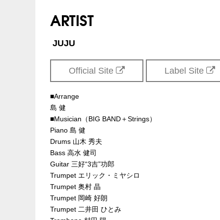
INFO
夢番地
：06-6341-35
ARTIST
企画/制作：
Sony Music Associated Reco
JUJU
Official Site
Label Site
■Arrange
島 健
■Musician（BIG BAND＋Strings）
Piano 島 健
Drums 山木 秀夫
Bass 高水 健司
Guitar 三好“3吉”功郎
Trumpet エリック・ミヤシロ
Trumpet 奥村 晶
Trumpet 岡崎 好朗
Trumpet 二井田 ひとみ