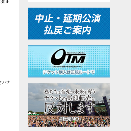
は禁止
きバナ