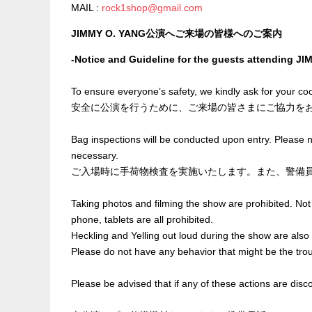
MAIL :
rock1shop@gmail.com
JIMMY O. YANG公演へご来場の皆様へのご案内
-Notice and Guideline for the guests attending J
To ensure everyone’s safety, we kindly ask for your coo
安全に公演を行うために、ご来場の皆さまにご協力を
Bag inspections will be conducted upon entry. Please n
necessary.
ご入場時に手荷物検査を実施いたします。また、警備
Taking photos and filming the show are prohibited. Not 
phone, tablets are all prohibited.
Heckling and Yelling out loud during the show are also 
Please do not have any behavior that might be the trou
Please be advised that if any of these actions are disc