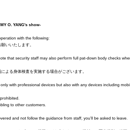
IMMY O. YANG's show-
peration with the following:
お願いいたします。
ote that security staff may also perform full pat-down body checks whe
員による身体検査を実施する場合がございます。
only with professional devices but also with any devices including mobi
prohibited.
bling to other customers.
overed and not follow the guidance from staff, you'll be asked to leave.