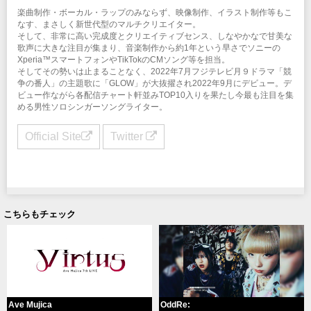
楽曲制作・ボーカル・ラップのみならず、映像制作、イラスト制作等もこ
なす、まさしく新世代型のマルチクリエイター。
そして、非常に高い完成度とクリエイティブセンス、しなやかなで甘美な
歌声に大きな注目が集まり、音楽制作から約1年という早さでソニーの
Xperia™スマートフォンやTikTokのCMソング等を担当。
そしてその勢いは止まることなく、2022年7月フジテレビ月９ドラマ「競
争の番人」の主題歌に「GLOW」が大抜擢され2022年9月にデビュー。デ
ビュー作ながら各配信チャート軒並みTOP10入りを果たし今最も注目を集
める男性ソロシンガーソングライター。
Official Site
Twitter
こちらもチェック
Ave Mujica
OddRe: