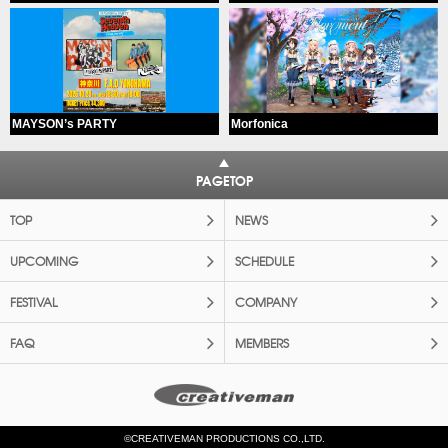
MAYSON’s PARTY
Morfonica
PAGETOP
TOP
NEWS
UPCOMING
SCHEDULE
FESTIVAL
COMPANY
FAQ
MEMBERS
©CREATIVEMAN PRODUCTIONS CO.,LTD.