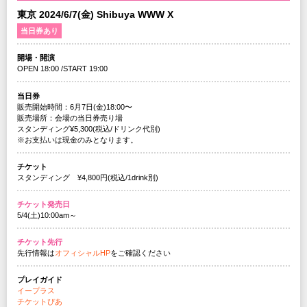
東京 2024/6/7(金) Shibuya WWW X
当日券あり
開場・開演
OPEN 18:00 /START 19:00
当日券
販売開始時間：6月7日(金)18:00〜
販売場所：会場の当日券売り場
スタンディング¥5,300(税込/ドリンク代別)
※お支払いは現金のみとなります。
チケット
スタンディング ¥4,800円(税込/1drink別)
チケット発売日
5/4(土)10:00am～
チケット先行
先行情報は
オフィシャルHP
をご確認ください
プレイガイド
イープラス
チケットぴあ