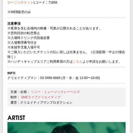
ローソンチケット
Lコード：71856
※WEB販売のみ
注意事項
※客席を含む会場内の映像・写真が公開されることがあります。
※営利目的の転売禁止
※入場時ドリンク代別途必要
※入場整理番号付き
※未就学児童入場不可
※ご購入いただいたチケットの払い戻しは出来ません。（公演延期・中止の場合
除く）
※ハンディキャップエリアご利用希望の方は
こちら
より申請をお願いします。
INFO
クリエイティブマン：03-3499-6669 (月・水・金 12:00〜16:00)
主催・企画：
ソニー・ミュージックレーベルズ
制作：
SMEライブクリエイティブ
運営：クリエイティブマンプロダクション
ARTIST