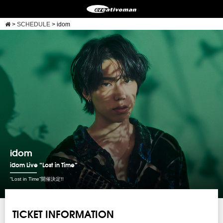
>
SCHEDULE
>
idom
idom
idom Live “Lost in Time”
“Lost in Time”開催決定!!
TICKET INFORMATION