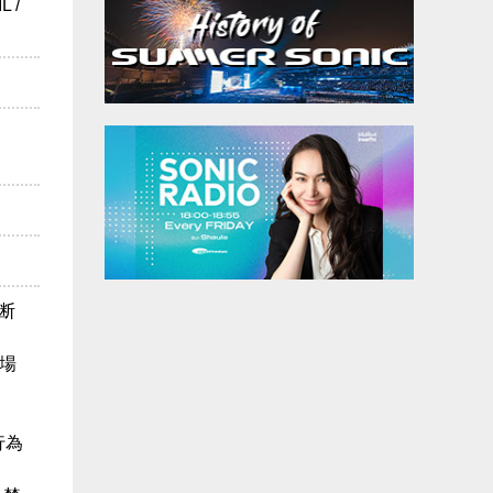
 /
断
場
行為