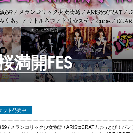
2 桜満開FES
ケット発売中
道玄坂69 / メランコリック少女物語 / ARIStoCRAT / ぶっとび！パン