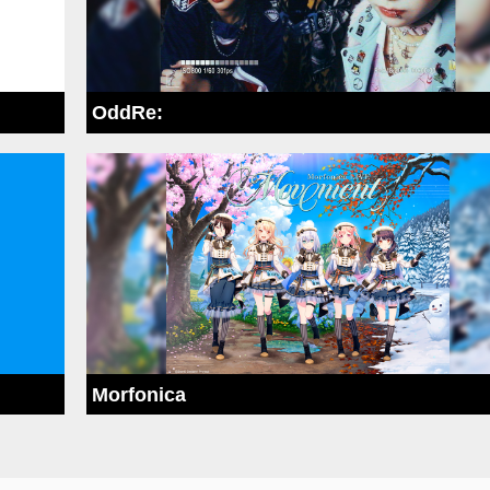
OddRe:
Morfonica