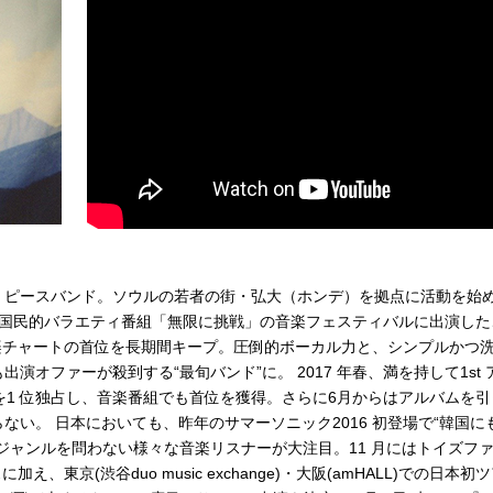
)のご入場をお断りさせていただきます。
3499-6669
ーの4 ピースバンド。ソウルの若者の街・弘大（ホンデ）を拠点に活動を始
年に国民的バラエティ番組「無限に挑戦」の音楽フェスティバルに出演した
楽チャートの首位を長期間キープ。圧倒的ボーカル力と、シンプルかつ
オファーが殺到する“最旬バンド”に。 2017 年春、満を持して1st 
を1 位独占し、音楽番組でも首位を獲得。さらに6月からはアルバムを引
い。 日本においても、昨年のサマーソニック2016 初登場で“韓国に
ジャンルを問わない様々な音楽リスナーが大注目。11 月にはトイズフ
東京(渋谷duo music exchange)・大阪(amHALL)での日本初