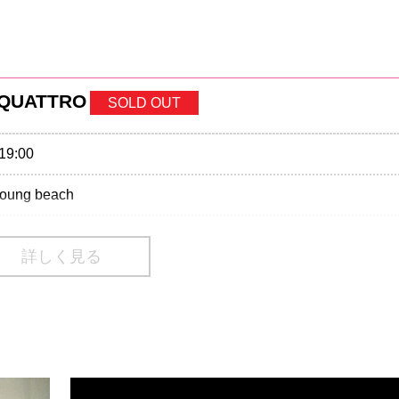
 QUATTRO
SOLD OUT
19:00
young beach
ding/1Drink別)
詳しく見る
02-9999 Pコード：337-670
70-084-003 Lコード：72693
番号は、一部携帯・PHS不可