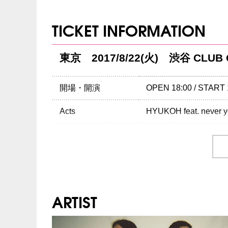
TICKET INFORMATION
東京 2017/8/22(火) 渋谷 CLUB
開場・開演
OPEN 18:00 / START 
Acts
HYUKOH feat. never 
チケット
￥4,800-(税込/All stan
チケット発売日
7/8（土）10:00～
プレイガイド
チケットぴあ
：0570-
ARTIST
イープラス
：
eplus.jp/
ローソンチケット
：05
※0570で始まる電話