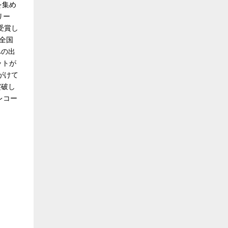
を集め
リー
受賞し
た全国
への出
ットが
がけて
突破し
レコー