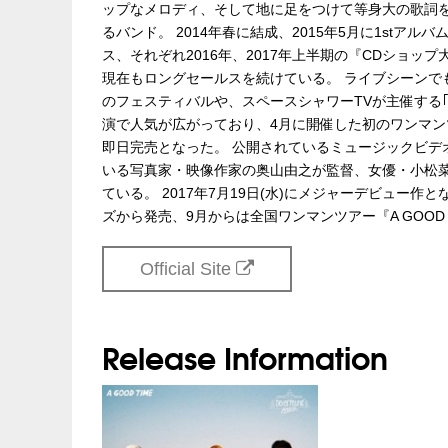
ップなメロディ、そして地に足をつけて等身大の歌詞
るバンド。 2014年春に結成、2015年5月に1stアルバム『
ス、それぞれ2016年、2017年上半期の『CDショッ
現在もロングセールスを続けている。 ライブシーンでも「FUJ
のフェスティバルや、スペースシャワーTVが主催する｢スペースシ
演で人気が広がっており、4月に開催した初のワンマンツアー『
即日完売となった。 公開されているミュージックビデ
いる写真家・映像作家の奥山由之が監督、女優・小松菜奈
ている。 2017年7月19日(水)にメジャーデビュー作と
ズから発売、9月からは全国ワンマンツアー『A GOOD T
Official Site
Release Information