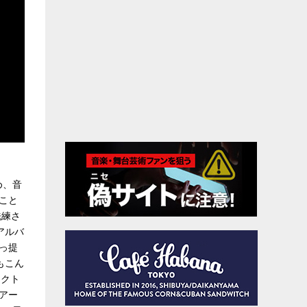
め、音
こと
洗練さ
アルバ
っ提
もこん
ァクト
ツアー