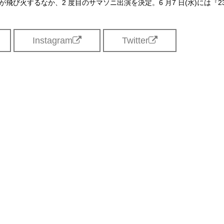
飛び火するなか、2 度目のサマソニ出演を決定。6 月7 日(水)には『2
Instagram
Twitter