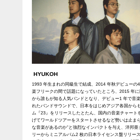
注意事項
※未就学児(6歳未満
INFO
クリエイティブマン：03-
企画・制作・招聘：クリエイティブマン
協力：
トイズファクトリー
HYUKOH
1993 年生まれの同級生で結成、2014 年秋デビュ
楽フリークの間で話題になっていたところ、2015 
から誰もが知る人気バンドとなり、デビュー1 年で音
れたバンドサウンドで、日本をはじめアジア各国からも出演
ム『23』をリリースしたとたん、国内の音楽チャート
げてワールドツアーをスタートさせるなど勢いは止まらな
な音楽があるのか”と強烈なインパクトを与え、洋邦亜
リーからミニアルバム2 枚の日本ライセンス盤リリースに加え、