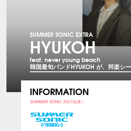
SUMMER SONIC EXTRA
HYUKOH
feat. never young beach
韓国最旬バンドHYUKOH が、邦楽シーンを
INFORMATION
SUMMER SONIC 2017出演！