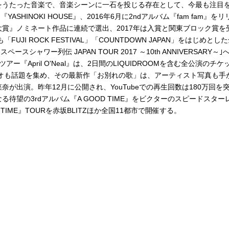
をうたった音楽で、音楽シーンに一石を投じる存在として、今最も注目
YASHINOKI HOUSE』、2016年6月に2ndアルバム『fam fam』をリ
プ大賞』ノミネート作品に連続で選出、2017年は入賞と関東ブロック賞を
I ROCK FESTIVAL」「COUNTDOWN JAPAN」をはじめとし
ャワー列伝 JAPAN TOUR 2017 ～10th ANNIVERSARY～｣
April O'Neal』は、2日間のLIQUIDROOMを含む全公演のチケ
オも話題を集め、その最新作「お別れの歌」は、アーティスト写真も手
が出演。昨年12月に公開され、YouTubeでの再生回数は180万回を
なる待望の3rdアルバム『A GOOD TIME』をビクターのスピードスター
IME』TOURを赤坂BLITZほか全国11都市で開催する。