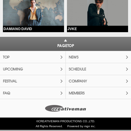
DAMIANO DAVID
JVKE
PAGETOP
TOP
NEWS
UPCOMING
SCHEDULE
FESTIVAL
COMPANY
FAQ
MEMBERS
©CREATIVEMAN PRODUCTIONS CO.,LTD.
All Rights Reserved.
Powered by mgn inc.