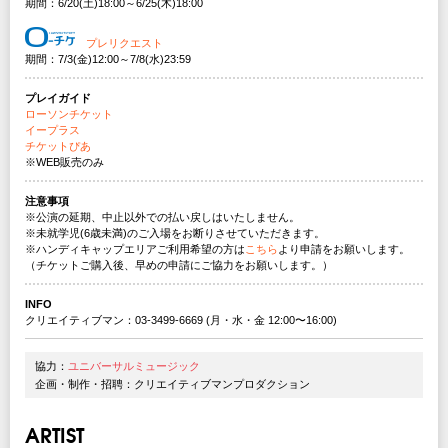
期間：6/20(土)18:00～6/25(木)18:00
プレリクエスト
期間：7/3(金)12:00～7/8(水)23:59
プレイガイド
ローソンチケット
イープラス
チケットぴあ
※WEB販売のみ
注意事項
※公演の延期、中止以外での払い戻しはいたしません。
※未就学児(6歳未満)のご入場をお断りさせていただきます。
※ハンディキャップエリアご利用希望の方は
こちら
より申請をお願いします。
（チケットご購入後、早めの申請にご協力をお願いします。）
INFO
クリエイティブマン：03-3499-6669 (月・水・金 12:00〜16:00)
協力：
ユニバーサルミュージック
企画・制作・招聘：クリエイティブマンプロダクション
ARTIST