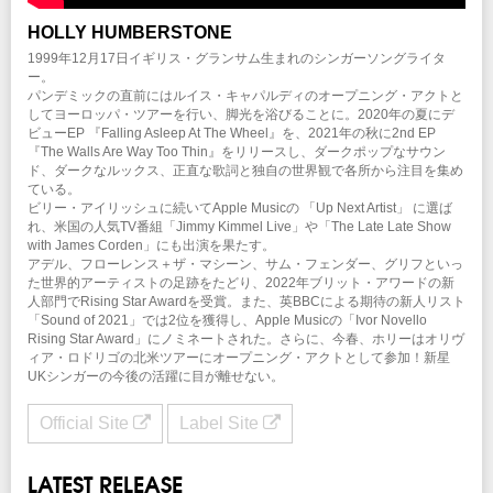
HOLLY HUMBERSTONE
1999年12月17日イギリス・グランサム生まれのシンガーソングライタ
ー。
パンデミックの直前にはルイス・キャパルディのオープニング・アクトと
してヨーロッパ・ツアーを行い、脚光を浴びることに。2020年の夏にデ
ビューEP 『Falling Asleep At The Wheel』を、2021年の秋に2nd EP
『The Walls Are Way Too Thin』をリリースし、ダークポップなサウン
ド、ダークなルックス、正直な歌詞と独自の世界観で各所から注目を集め
ている。
ビリー・アイリッシュに続いてApple Musicの 「Up Next Artist」 に選ば
れ、米国の人気TV番組「Jimmy Kimmel Live」や「The Late Late Show
with James Corden」にも出演を果たす。
アデル、フローレンス＋ザ・マシーン、サム・フェンダー、グリフといっ
た世界的アーティストの足跡をたどり、2022年ブリット・アワードの新
人部門でRising Star Awardを受賞。また、英BBCによる期待の新人リスト
「Sound of 2021」では2位を獲得し、Apple Musicの「Ivor Novello
Rising Star Award」にノミネートされた。さらに、今春、ホリーはオリヴ
ィア・ロドリゴの北米ツアーにオープニング・アクトとして参加！新星
UKシンガーの今後の活躍に目が離せない。
Official Site
Label Site
LATEST RELEASE