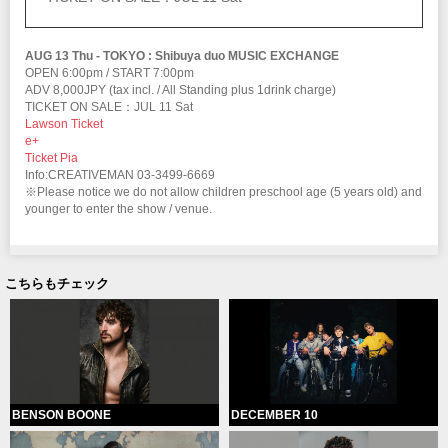
AUG 13 Thu - TOKYO : Shibuya duo MUSIC EXCHANGE
OPEN 6:00pm / START 7:00pm
ADV 8,000JPY (tax incl. / All Standing plus 1drink charge)
TICKET ON SALE：JUL 11 Sat
Lawson Ticket
e+
Ticket Pia
Info:CREATIVEMAN 03-3499-6669
※Please notice we do not allow children preschool age (5 years old) and
younger to enter the show / venue.
こちらもチェック
BENSON BOONE
DECEMBER 10