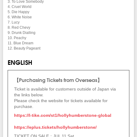
3. To Love Somebody
4. Cruel World
5. Die Happy
6. White Noise
7. Lucy
8. Red Chevy
9. Drunk Dialling
10. Peachy
11. Blue Dream
12. Beauty Pageant
ENGLISH
【Purchasing Tickets from Overseas】
Ticket is available for customers outside of Japan via
the links below.
Please check the website for tickets available for
purchase.
https://l-tike.com/st1/hollyhumberstone-global
https://eplus.tickets/hollyhumberstone/
TICKET ON SALE：JUL 11 Sat