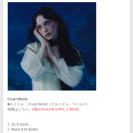
Cruel World
■タイトル： Cruel World（クルーエル・ワールド）
視聴はこちら：
https://umj.lnk.to/HH_CWorld
1. So It Starts…
2. Make It All Better