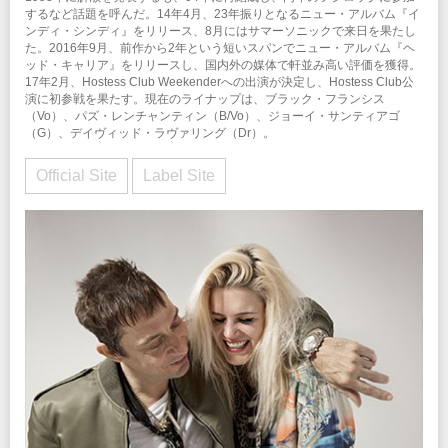
するなど話題を呼んだ。14年4月、23年振りとなるニュー・アルバム『イ
ンディ・シンディ』をリリース、8月にはサマーソニックで来日を果たし
た。2016年9月、前作から2年という短いスパンでニュー・アルバム『ヘ
ッド・キャリア』をリリースし、国内外の媒体で軒並み高い評価を獲得。
17年2月、Hostess Club Weekenderへの出演が決定し、Hostess Club公
演に初参戦を果たす。現在のライナップは、ブラック・フランシス
（Vo）、パズ・レンチャンティン（B/Vo）、ジョーイ・サンティアゴ
（G）、デイヴィッド・ラヴァリング（Dr）。
Official Site
Label Site