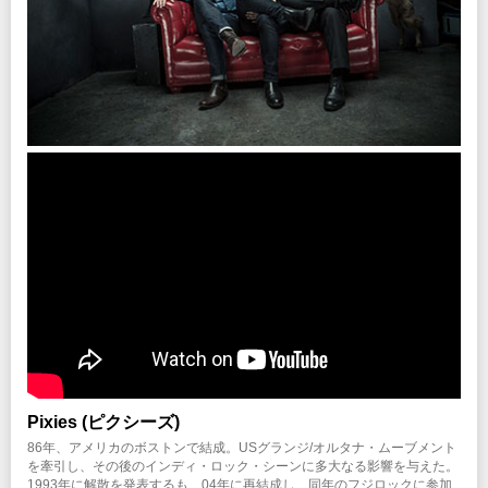
Pixies (ピクシーズ)
86年、アメリカのボストンで結成。USグランジ/オルタナ・ムーブメント
を牽引し、その後のインディ・ロック・シーンに多大なる影響を与えた。
1993年に解散を発表するも、04年に再結成し、同年のフジロックに参加