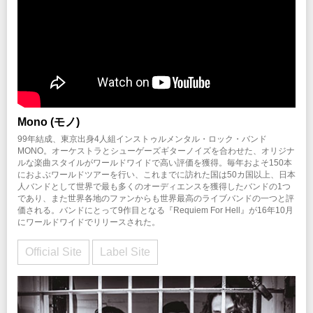
Mono (モノ)
99年結成、東京出身4人組インストゥルメンタル・ロック・バンド
MONO。オーケストラとシューゲーズギターノイズを合わせた、オリジナ
ルな楽曲スタイルがワールドワイドで高い評価を獲得。毎年およそ150本
におよぶワールドツアーを行い、これまでに訪れた国は50カ国以上、日本
人バンドとして世界で最も多くのオーディエンスを獲得したバンドの1つ
であり、また世界各地のファンからも世界最高のライブバンドの一つと評
価される。バンドにとって9作目となる『Requiem For Hell』が16年10月
にワールドワイドでリリースされた。
Official Site
Label Site