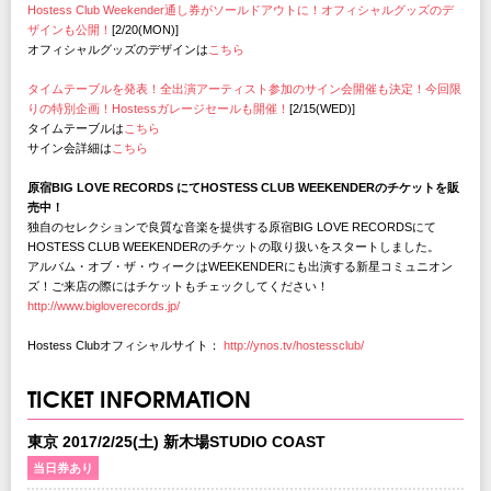
Hostess Club Weekender通し券がソールドアウトに！オフィシャルグッズのデ
ザインも公開！
[2/20(MON)]
オフィシャルグッズのデザインは
こちら
タイムテーブルを発表！全出演アーティスト参加のサイン会開催も決定！今回限
りの特別企画！Hostessガレージセールも開催！
[2/15(WED)]
タイムテーブルは
こちら
サイン会詳細は
こちら
原宿BIG LOVE RECORDS にてHOSTESS CLUB WEEKENDERのチケットを販
売中！
独自のセレクションで良質な音楽を提供する原宿BIG LOVE RECORDSにて
HOSTESS CLUB WEEKENDERのチケットの取り扱いをスタートしました。
アルバム・オブ・ザ・ウィークはWEEKENDERにも出演する新星コミュニオン
ズ！ご来店の際にはチケットもチェックしてください！
http://www.bigloverecords.jp/
Hostess Clubオフィシャルサイト：
http://ynos.tv/hostessclub/
TICKET INFORMATION
東京 2017/2/25(土) 新木場STUDIO COAST
当日券あり