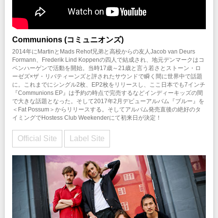
Communions (コミュニオンズ)
2014年にMartinとMads Rehof兄弟と高校からの友人Jacob van Deurs
Formann、Frederik Lind Koppenの四人で結成され、地元デンマークはコ
ペンハーゲンで活動を開始。当時17歳～21歳と言う若さとストーン・ロ
ーゼズ×ザ・リバティーンズと評されたサウンドで瞬く間に世界中で話題
に。これまでにシングル2枚、EP2枚をリリースし、ここ日本でも7インチ
『Communions EP』は予約の時点で完売するなどインディーキッズの間
で大きな話題となった。そして2017年2月デビューアルバム『ブルー』を
＜Fat Possum＞からリリースする。そしてアルバム発売直後の絶好のタ
イミングでHostess Club Weekenderにて初来日が決定！
Official Site
Label Site