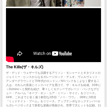
The Kills(ザ・キルズ)
ザ・デッド・ウェザーでも活躍するアリソン・モシャートとギタリストの
ジェイミー・ヒンスからなるガレージロック・デュオ。ヴェルヴェット・
アンダーグラウンドと70年代のロンドン／NYパンクをこよなく愛する二
人は、それらの音楽にインスパイアを受けて、ザ・キルズを結成。03年に
＜Domino＞と契約を結び、華々しくセクシーでガレージ・パンクなデビ
ュー・アルバム『キープ・オン・ユア・ミーン・サイド』をリリース。
04年、これまでと全く違う鮮烈な2作目『ノー・ワウ』、08年に3作目
『ミッドナイト・ブーム』をリリース。アップテンポなロックナンバーか
らガレージロックまで多彩な楽曲が収録され、世界で大ヒットを記録。11