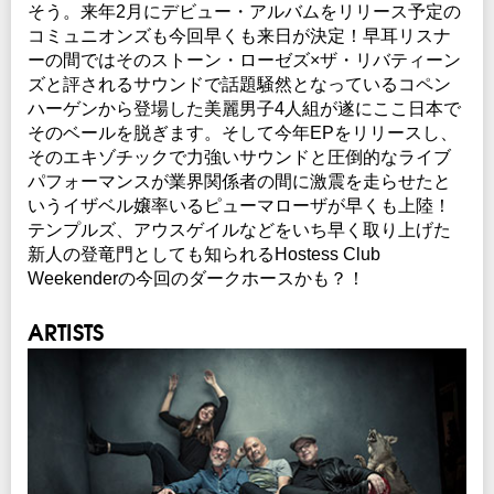
そう。来年2月にデビュー・アルバムをリリース予定の
コミュニオンズも今回早くも来日が決定！早耳リスナ
ーの間ではそのストーン・ローゼズ×ザ・リバティーン
ズと評されるサウンドで話題騒然となっているコペン
ハーゲンから登場した美麗男子4人組が遂にここ日本で
そのベールを脱ぎます。そして今年EPをリリースし、
そのエキゾチックで力強いサウンドと圧倒的なライブ
パフォーマンスが業界関係者の間に激震を走らせたと
いうイザベル嬢率いるピューマローザが早くも上陸！
テンプルズ、アウスゲイルなどをいち早く取り上げた
新人の登竜門としても知られるHostess Club
Weekenderの今回のダークホースかも？！
ARTISTS