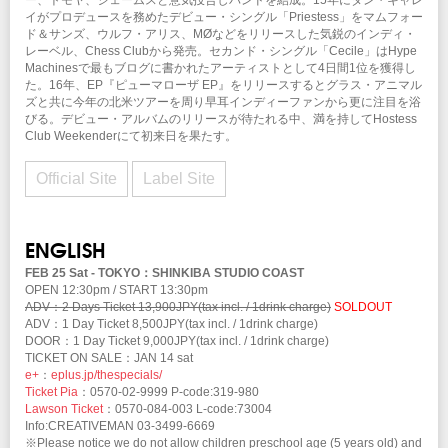
イがプロデュースを務めたデビュー・シングル「Priestess」をマムフォー
ド＆サンズ、ウルフ・アリス、MØなどをリリースした気鋭のインディ・
レーベル、Chess Clubから発売。セカンド・シングル「Cecile」はHype
Machinesで最もブログに書かれたアーティストとして4日間1位を獲得し
た。16年、EP『ピューマローザ EP』をリリースするとグラス・アニマル
ズと共に今年の北米ツアーを周り早耳インディーファンから更に注目を浴
びる。デビュー・アルバムのリリースが待たれる中、満を持してHostess
Club Weekenderにて初来日を果たす。
Official Site
Label Site
ENGLISH
FEB 25 Sat - TOKYO：SHINKIBA STUDIO COAST
OPEN 12:30pm / START 13:30pm
ADV：2 Days Ticket 13,900JPY(tax incl. / 1drink charge)
SOLDOUT
ADV：1 Day Ticket 8,500JPY(tax incl. / 1drink charge)
DOOR：1 Day Ticket 9,000JPY(tax incl. / 1drink charge)
TICKET ON SALE：JAN 14 sat
e+
：
eplus.jp/thespecials/
Ticket Pia
：0570-02-9999 P-code:319-980
Lawson Ticket
：0570-084-003 L-code:73004
Info:CREATIVEMAN 03-3499-6669
※Please notice we do not allow children preschool age (5 years old) and