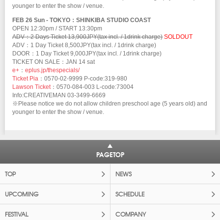
younger to enter the show / venue.
FEB 26 Sun - TOKYO：SHINKIBA STUDIO COAST
OPEN 12:30pm / START 13:30pm
ADV：2 Days Ticket 13,900JPY(tax incl. / 1drink charge)
SOLDOUT
ADV：1 Day Ticket 8,500JPY(tax incl. / 1drink charge)
DOOR：1 Day Ticket 9,000JPY(tax incl. / 1drink charge)
TICKET ON SALE：JAN 14 sat
e+
：
eplus.jp/thespecials/
Ticket Pia
：0570-02-9999 P-code:319-980
Lawson Ticket
：0570-084-003 L-code:73004
Info:CREATIVEMAN 03-3499-6669
※Please notice we do not allow children preschool age (5 years old) and
younger to enter the show / venue.
PAGETOP
TOP
NEWS
UPCOMING
SCHEDULE
FESTIVAL
COMPANY