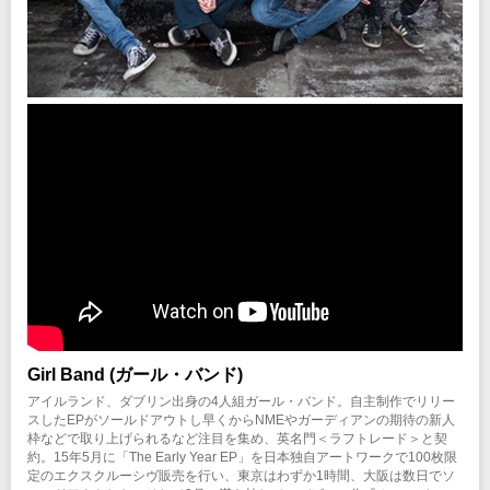
Girl Band (ガール・バンド)
アイルランド、ダブリン出身の4人組ガール・バンド。自主制作でリリー
スしたEPがソールドアウトし早くからNMEやガーディアンの期待の新人
枠などで取り上げられるなど注目を集め、英名門＜ラフトレード＞と契
約。15年5月に「The Early Year EP」を日本独自アートワークで100枚限
定のエクスクルーシヴ販売を行い、東京はわずか1時間、大阪は数日でソ