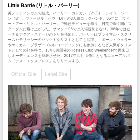
Little Barrie (リトル・バーリー)
英ノッティンガムで結成。バーリー・カドガン（Vo,G）、ルイス・ワート
ン（B）、ヴァージル・ハウ（Dr）の3人組ロックバンド。05年に『ウィ
ー・アー・リトル・バーリー』で鮮烈デビューを飾り、日英で瞬く間にス
ターダムに駆け上がった。サマソニ'05では入場規制となり、'06年ではビ
ーチ＆アクア・ステージのトリを務めた。バーリーはプライマル・スクリ
ームやモリッシーのバックギタリストとしても活躍し、ポール・ウェラー
やケミカル・ブラザーズのレコーディングにも参加するなど人気ギタリス
トとしての顔を持つ。13年6月開催のHostess Club Weekenderで再来日
しオーディエンスを熱狂させた。2017年2月、5作目となるニューアルバ
ム『デス・エクスプレス』をリリースする。
Official Site
Label Site