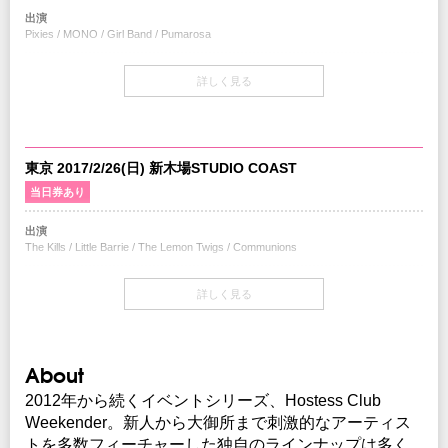
出演
Pixies / MONO / Girl Band / Pumarosa
開場・開演
詳しく見る
OPEN 12:30 / START 13:30
当日券
12:30～会場当日券売り場にて販売
1日券：￥9,000-(税込/All Standing)
東京 2017/2/26(日) 新木場STUDIO COAST
当日券あり
チケット
2日通し券：￥13,900-(税込/1Drink別)
SOLDOUT
出演
1日券：￥8,500-(税込/1Drink別)
The Kills / Little Barrie / The Lemon Twigs / Communions
チケット発売日
開場・開演
1/14(土)10:00～
詳しく見る
OPEN 12:30 / START 13:30
プレイガイド
当日券
イープラス
：
eplus.jp
12:30～会場当日券売り場にて販売
チケットぴあ
：0570-02-9999 Pコード：319-980
About
1日券：￥9,000-(税込/All Standing)
ローソンチケット
：0570-084-003 Lコード：73004
レコファン渋谷BEAM店
：03-3463-0090
2012年から続くイベントシリーズ、Hostess Club
※0570で始まる電話番号は、一部携帯・PHS不可
チケット
Weekender。新人から大御所まで刺激的なアーティス
2日通し券：￥13,900-(税込/1Drink別)
SOLDOUT
トを多数フィーチャーした独自のラインナップは多く
1日券：￥8,500-(税込/1Drink別)
注意事項