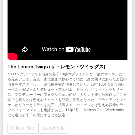
The Lemon Twigs (ザ・レモン・ツイッグス)
NYロングアイランド出身の若干19歳のブライアンと17歳のマイケルによ
る兄弟デュオ。音楽一家に生まれ物心つく頃には身の回りにあった楽器の
演奏をマスターし、一緒に曲を書き演奏していた。16年10月に英老舗レ
ーベル＜4AD＞よりデビュー・アルバム『ドゥ・ハリウッド』をリリー
ス。プロデューサーにフォクシジェンのジョナサンを迎えた本作はここ日
本でも新人とは思えぬ大ヒットを記録し話題となった。ブライアンとマイ
ケルがギターとドラムを交互に担当する、ティーンとは思えぬ貫禄のライ
ブパフォーマンスにも定評がある。17年2月、Hostess Club Weekender
にて遂に初来日を果たすことが決定！
Official Site
Label Site