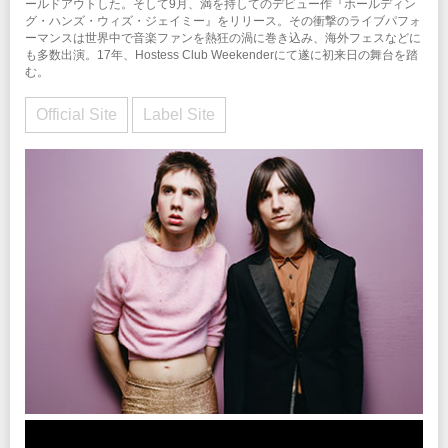
ールドアウトした。そして9月、満を持してのデビュー作『ホールディン
グ・ハンズ・ウィズ・ジェイミー』をリリース。その衝撃のライブパフォ
ーマンスは世界中で音楽ファンを熱狂の渦に巻き込み、海外フェスなどに
も多数出演。17年、Hostess Club Weekenderにて遂に初来日の舞台を踏
む。
Official Site
Label Site