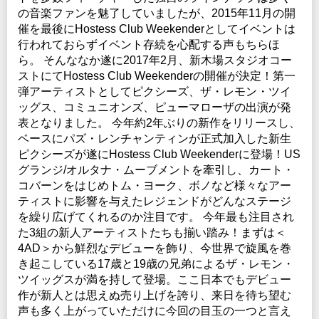
※未就学児(6歳未満)のご入場をお断りさせていただきます。
の音楽ファンを魅了していましたが、2015年11月の開
※アーティストの変更・キャンセルによる払い戻しは致しません。
チケット発売日
催を最後にHostess Club Weekenderとしてイベントは
1/14(土)10:00～
行われておらずイベント存続を心配する声もちらほ
INFO
ら。 そんななか遂に2017年2月、新木場スタジオコー
クリエイティブマン：03-3499-6669
プレイガイド
ストにてHostess Club Weekenderの開催が決定！第一
イープラス
：
eplus.jp
チケットぴあ
：0570-02-9999 Pコード：319-980
弾アーティストとしてピクシーズ、ザ・レモン・ツイ
主催：クリエイティブマン /
Hostess Entertainment
ローソンチケット
：0570-084-003 Lコード：73004
ッグス、コミュニオンズ、ピューマローザの出演が発
制作・招聘：クリエイティブマン
レコファン渋谷BEAM店
：03-3463-0090
表となりました。 今年約2年ぶりの新作をリリースし、
※0570で始まる電話番号は、一部携帯・PHS不可
ベースにパズ・レンチャンティンが正式加入した新生
注意事項
ピクシーズが遂にHostess Club Weekenderに登場！US
※未就学児(6歳未満)のご入場をお断りさせていただきます。
グランジ/オルタナ・ムーブメントを牽引し、カート・
※アーティストの変更・キャンセルによる払い戻しは致しません。
コバーンをはじめトム・ヨーク、ボノなど様々なアー
ティストに影響を与えたレジェンドがどんなステージ
INFO
クリエイティブマン：03-3499-6669
を繰り広げてくれるのか注目です。 今年最も注目され
た3組の新人アーティストたちも揃い踏み！まずは＜
主催：クリエイティブマン /
Hostess Entertainment
4AD＞から鮮烈なデビューを飾り、今世界で旋風を巻
制作・招聘：クリエイティブマン
き起こしている17歳と19歳の兄弟によるザ・レモン・
ツイッグスが満を持して登場。ここ日本でもデビュー
作が新人とは思えぬ売り上げを誇り、来日を待ち望む
声も多く上がっていただけに今回の目玉の一つと言え