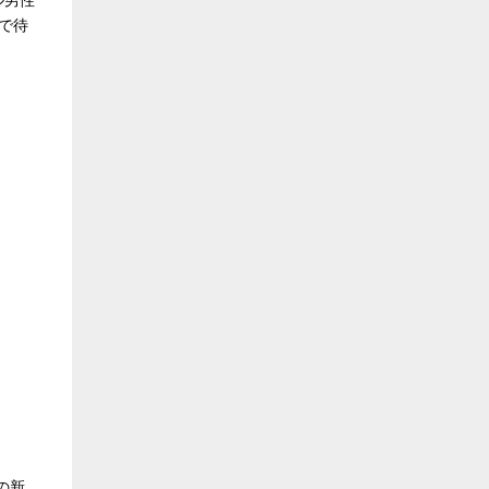
ル男性
で待
の新