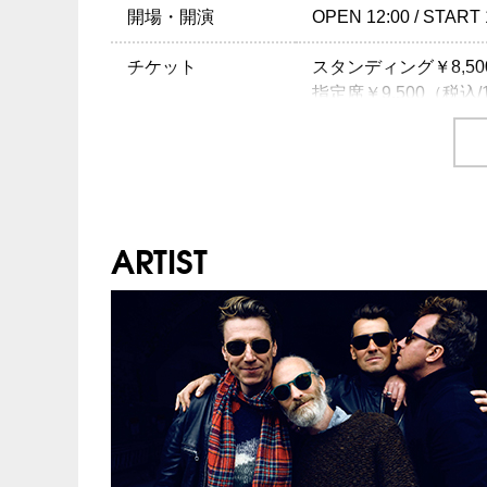
開場・開演
OPEN 12:00 / START 
チケット
スタンディング￥8,500
指定席￥9,500（税込/1
チケット発売日
2/27(土)10:00am～
プレイガイド
イープラス
：
eplus.jp
チケットぴあ
：0570-
ARTIST
ローソンチケット
：05
楽天チケット
：
http://
※0570で始まる電話
注意事項
※未就学児(6歳未満
INFO
クリエイティブマン TEL
主催：クリエイティブマン /
Hostess En