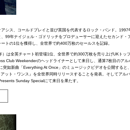
アシス、コールドプレイと並び英国を代表するロック・バンド。1997
、99年ナイジェル・ゴドリッチをプロデューサーに迎えたセカンド・
ートの1位を獲得し、全世界で約400万枚のセールスを記録。
年）は全英チャート初登場1位、全世界で約300万枚を売り上げUKトッ
s Club Weekenderのヘッドライナーとして来日し、通算7枚目のアル
如新曲「Everything At Once」のミュージックビデオを公開すると
グ・アット・ワンス』を全世界同時リリースすることを発表。そしてアル
sents Sunday Specialにて来日を果たす。