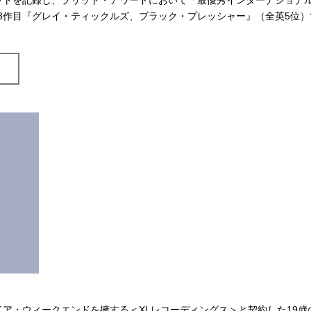
ットを記録し、ブリット・アワードにおいて「最優秀インターナショナ
、3作目『グレイ・ティックルズ、ブラック・プレッシャー』（全英5位）
ア・ウィークエンドを擁する＜XLレコーディングス＞と契約した19歳