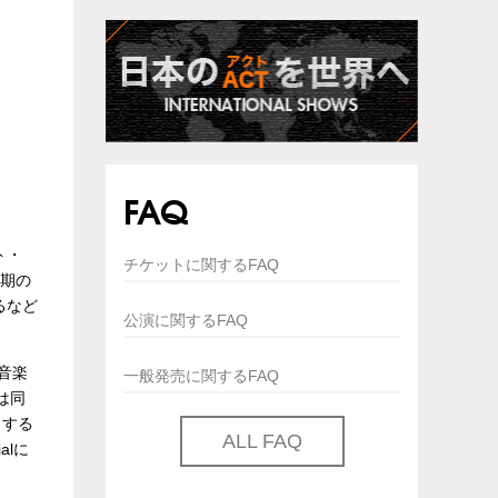
FAQ
ト・
チケットに関するFAQ
初期の
るなど
公演に関するFAQ
ど音楽
一般発売に関するFAQ
は同
スする
ALL FAQ
alに