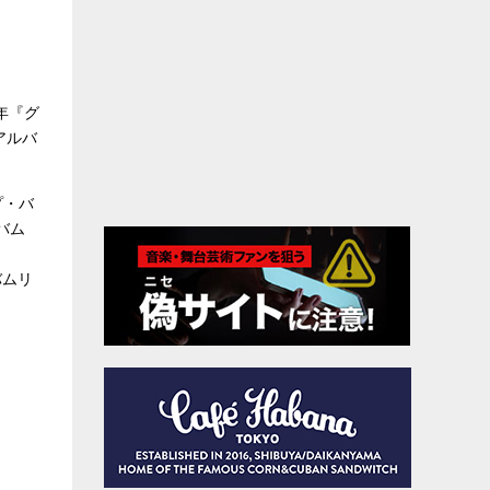
年『グ
アルバ
プ・バ
バム
、
バムリ