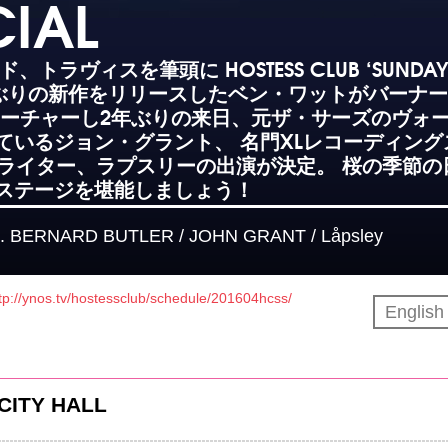
CIAL
ラヴィスを筆頭に HOSTESS CLUB ‘SUNDAY
に31年ぶりの新作をリリースしたベン・ワットがバーナー
ィーチャーし2年ぶりの来日、元ザ・サーズのヴォ
ているジョン・グラント、 名門XLレコーディング
グライター、ラプスリーの出演が決定。 桜の季節の
ステージを堪能しましょう！
t. BERNARD BUTLER / JOHN GRANT / Låpsley
tp://ynos.tv/hostessclub/schedule/201604hcss/
Englis
CITY HALL