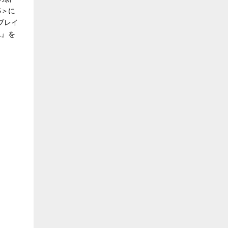
5＞に
ブレイ
ム』を