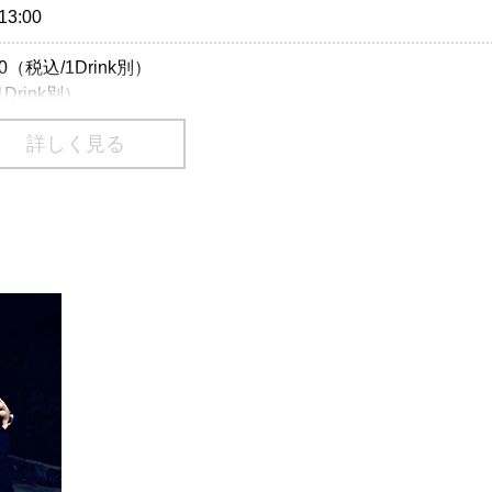
13:00
（税込/1Drink別）
Drink別）
詳しく見る
02-9999 Pコード：290-829
70-084-003 Lコード：72982
ticket.rakuten.co.jp/
番号は、一部携帯・PHS不可
)のご入場をお断りさせていただきます。
：03-3499-6669
tertainment