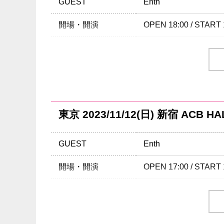
GUEST
Enth
開場・開演
OPEN 18:00 / START 
チケット
¥5,900 (税込・
チケット発売日
10/28(土)
チケット先行
VEGA STATION先行(
期間：9/23(土) 17:00～
東京 2023/11/12(日) 新宿 ACB HA
プレイガイド
イープラス
ローソンチケット
GUEST
Enth
チケットぴあ
開場・開演
OPEN 17:00 / START 
注意事項
年齢制限：未就学児入
※ハンディキャップエ
チケット
¥5,900 (税込・
（チケットご購入後、
チケット発売日
10/28(土)
INFO
クリエイティブマン：03-