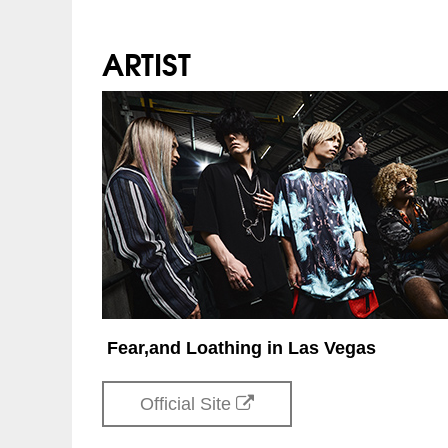
オペレーター電話対応
チケット先行
VEGA STATION先行(
ARTIST
期間：9/23(土) 17:00～
企画・制作：
ワーナーミュージック
プレイガイド
イープラス
ローソンチケット
制作協力：
KYODO OSAKA
チケットぴあ
注意事項
年齢制限：未就学児入
※ハンディキャップエ
（チケットご購入後、
INFO
クリエイティブマン：03-
オペレーター電話対応
Fear,and Loathing in Las Vegas
企画・制作：
ワーナーミュージック
制作協力：
KYODO OSAKA
Official Site