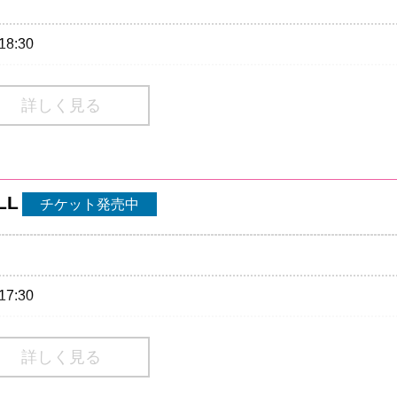
18:30
スタンディング・入場整理番号付・ドリンク代別途必要）
詳しく見る
抽選)
10/1(日) 23:59
LL
チケット発売中
17:30
場不可
リアご利用希望の方は
こちら
より申請をお願いします。
スタンディング・入場整理番号付・ドリンク代別途必要）
早めの申請にご協力をお願いします。）
詳しく見る
3499-6669