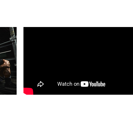
時間変更のお知らせ
抽選)
10/1(日) 23:59
場不可
リアご利用希望の方は
こちら
より申請をお願いします。
早めの申請にご協力をお願いします。）
3499-6669
時間変更のお知らせ