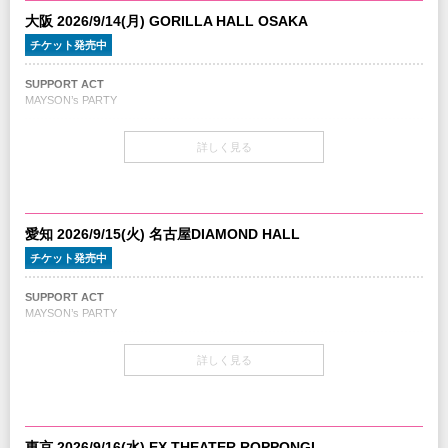
大阪 2026/9/14(月) GORILLA HALL OSAKA
チケット発売中
SUPPORT ACT
MAYSON’s PARTY
開場・開演
詳しく見る
OPEN 18:00 / START 19:00
チケット
￥8,000（税込/All Standing/1Drink別）
愛知 2026/9/15(火) 名古屋DIAMOND HALL
チケット発売日
チケット発売中
7/11(土) 10:00～
SUPPORT ACT
チケット先行
MAYSON’s PARTY
クリエイティブマン 3A 会員先行
期間：6/20(土)15:00～6/24(水)18:00
開場・開演
クリエイティブマン モバイル 会員先行
詳しく見る
OPEN 18:00 / START 19:00
期間：6/20(土)18:00～6/24(水)18:00
イープラス
チケット
期間：6/27(土)12:00～7/5(日)23:59
￥8,000（税込/All Standing/1Drink別）
ローソンチケット
東京 2026/9/16(水) EX THEATER ROPPONGI