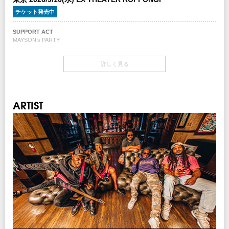
期間：6/27(土)10:00～7/6(月)23:59
チケット発売日
チケット発売中
7/11(土) 10:00～
注意事項
※公演の延期、中止以外での払い戻しはいたしません。
SUPPORT ACT
チケット先行
※未就学児(6歳未満)のご入場はお断りいたします。
MAYSON’s PARTY
クリエイティブマン 3A 会員先行
期間：6/20(土)15:00～6/24(水)18:00
INFO
開場・開演
クリエイティブマン モバイル 会員先行
詳しく見る
キョードーインフォメーション
：0570-200-888
OPEN 18:00 / START 19:00
期間：6/20(土)18:00～6/24(水)18:00
キョードー東海チケットオンライン
チケット
企画・制作：クリエイティブマンプロダクション
期間：6/25(木)12:00～7/7(火)23:59
スタンディング ￥8,000（税込/1Drink別）
ARTIST
イープラス
指定席 ￥8,000（税込/1Drink別）
期間：6/25(木)12:00～7/7(火)23:59
チケットぴあ
チケット発売日
期間：6/25(木)12:00～7/7(火)23:59
7/11(土) 10:00～
ローソンチケット
期間：6/25(木)12:00～7/7(火)23:59
CNプレイガイド
チケット先行
期間：6/26(金)12:00～7/7(火)23:59
クリエイティブマン 3A 会員先行
期間：6/20(土)15:00～6/24(水)18:00
クリエイティブマン モバイル 会員先行
注意事項
期間：6/20(土)18:00～6/24(水)18:00
※公演の延期、中止以外での払い戻しはいたしません。
※未就学児(6歳未満)のご入場はお断りいたします。
イープラス
期間：7/1(水)12:00～7/5(日)23:59
INFO
チケットぴあ
キョードー東海
：052-972-7466
期間：6/25(木)12:00～7/2(木)23:59