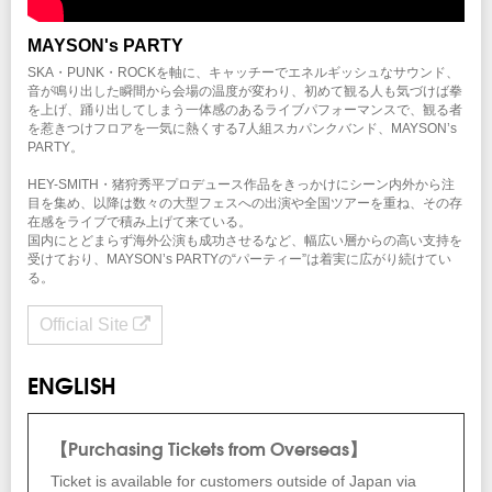
MAYSON's PARTY
SKA・PUNK・ROCKを軸に、キャッチーでエネルギッシュなサウンド、
音が鳴り出した瞬間から会場の温度が変わり、初めて観る人も気づけば拳
を上げ、踊り出してしまう一体感のあるライブパフォーマンスで、観る者
を惹きつけフロアを一気に熱くする7人組スカパンクバンド、MAYSON’s
PARTY。
HEY-SMITH・猪狩秀平プロデュース作品をきっかけにシーン内外から注
目を集め、以降は数々の大型フェスへの出演や全国ツアーを重ね、その存
在感をライブで積み上げて来ている。
国内にとどまらず海外公演も成功させるなど、幅広い層からの高い支持を
受けており、MAYSON’s PARTYの“パーティー”は着実に広がり続けてい
る。
Official Site
ENGLISH
【Purchasing Tickets from Overseas】
Ticket is available for customers outside of Japan via