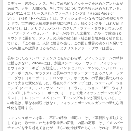
ロディー、純粋なカオス、そして政治的なメッセージを込めたアンセムが
満載で、人生、人間関係、そして救済についての考察も込められている。
2024年11月にリリースされたファーストシングル「Racist Piece of
Shit」（別名「RxPxOxS」）は、フィッシュボーンならではの強烈なサウ
ンドで、世界的な人種差別を痛烈に批判した。続くシングル「Last Call In
America」は、オリジナルメンバーのクリストファー・ダウドとウォルタ
ー・“ダーティ・ウォルト”・キビーが共作した楽曲で、グルーヴ感溢れる
サウンドに乗せて、アメリカの現在の経済的・社会的苦境を鋭く描き出し
ている。「この曲は、人類に警告を発し、この国と世界の魂を引き裂いて
いる転換点を認識させるものだ」とクリストファー・ダウドは語る。
長年にわたるメンバーチェンジにもかかわらず、フィッシュボーンの精神
は揺るぎない。2024年には、創設メンバーのノーウッド・フィッシャー
とウォルター・キビーが脱退し、バンドはフロントマンのアンジェロ・ム
ーア（ボーカル、サックス）と長年のコラボレーターであるクリストファ
ー・ダウド（キーボード、トロンボーン、ボーカル）の手腕に委ねられる
という大きな変化があった。現在のラインナップには、ジェームズ・ジョ
ーンズ（ベース）、ハッサン・ハード（ドラム）、ジョン・“JS”・ウィリ
アムズII（トランペット、ボーカル）、そして元フィッシュボーンのギタ
リスト、トレイシー・スペイシー・T・シングルトンが復帰している。こ
の進化は、単なる継続ではなく、フィッシュボーンのレガシーの新たな活
性化を意味する。
フィッシュボーンは常に、不屈の精神、適応力、そして革新性を原動力と
してきた。数十年にわたる音楽業界の変化、内部の葛藤、そしてメンバー
チェンジを乗り越えてきたが、彼らの使命は変わらない。それは、限界を