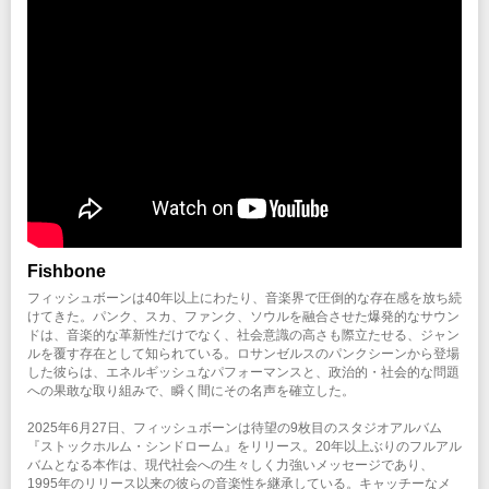
ローソンチケット
期間：6/25(木)12:00～7/5(日)23:59
企画・制作：クリエイティブマンプロダクション
プレイガイド
イープラス
チケットぴあ
ローソンチケット
※WEB販売のみ
注意事項
※公演の延期、中止以外での払い戻しはいたしません。
※未就学児(6歳未満)のご入場はお断りいたします。
※ハンディキャップエリアご利用希望の方は
こちら
より申請をお願いします。
（チケットご購入後、早めの申請にご協力をお願いします。）
Fishbone
フィッシュボーンは40年以上にわたり、音楽界で圧倒的な存在感を放ち続
INFO
クリエイティブマン：03-3499-6669
けてきた。パンク、スカ、ファンク、ソウルを融合させた爆発的なサウン
ドは、音楽的な革新性だけでなく、社会意識の高さも際立たせる、ジャン
ルを覆す存在として知られている。ロサンゼルスのパンクシーンから登場
企画・制作：クリエイティブマンプロダクション
した彼らは、エネルギッシュなパフォーマンスと、政治的・社会的な問題
への果敢な取り組みで、瞬く間にその名声を確立した。
2025年6月27日、フィッシュボーンは待望の9枚目のスタジオアルバム
『ストックホルム・シンドローム』をリリース。20年以上ぶりのフルアル
バムとなる本作は、現代社会への生々しく力強いメッセージであり、
1995年のリリース以来の彼らの音楽性を継承している。キャッチーなメ