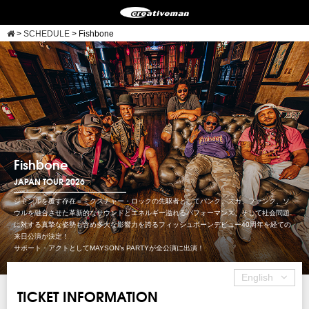
>
SCHEDULE
>
Fishbone
Fishbone
JAPAN TOUR 2026
ジャンルを覆す存在＝ミクスチャー・ロックの先駆者としてパンク、スカ、ファンク、ソ
ウルを融合させた革新的なサウンドとエネルギー溢れるパフォーマンス、そして社会問題
に対する真摯な姿勢も含め多大な影響力を誇るフィッシュボーンデビュー40周年を経ての
来日公演が決定！
サポート・アクトとしてMAYSON’s PARTYが全公演に出演！
English
TICKET INFORMATION