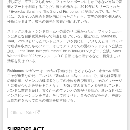
押し広げ、不正に立ち向かい、フィッシュボーンにしかできない方法で音
楽とアートを創造することだ。彼らの歩みは、2010年にリリースされた
『Everyday Sunshine: The Story of Fishbone』に記録されている。そこ
には、スタイルの融合を先駆的に行ったことから、業界の苦難や個人的な
挫折に至るまで、彼らの栄光と苦難が描かれている。
ストックホルム・シンドロームへの道のりは長かったが、フィッシュボー
ンは新たな目的意識を持って前進し続けている。最近では、Madness、
Tool、Primusといったバンドとステージを共にし、アメリカとヨーロッパ
で成功を収めた冬のツアー、そしてアメリカでの夏のヘッドライン公演に
加え、Less Than JakeのSummer Circus Tourのロングビーチ公演、Vans
Warped Tour 2025のワシントンD.C.公演にも出演するなど、目覚ましい
活躍を見せている。
Fishboneのレガシーは、過去の栄光だけにとどまらない。未来への展望
こそが重要なのだ。アルバム『Stockholm Syndrome』で、彼らは音楽界
の革命家、ジャンルの破壊者としての地位を再び確立し、そのメッセージ
と音楽が今なお色褪せることなく、力強く響き渡ることを証明している。
バンドは前進を続け、古くからのファンとの繋がりを深め、新たな世代に
インスピレーションを与え、そして何よりも、自らの真実を生き、尊厳と
反骨精神をもって自らの物語を紡ぎ続ける。
Official Site
SUPPORT ACT