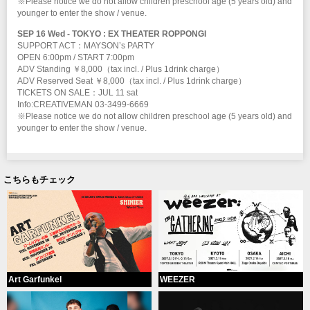
※Please notice we do not allow children preschool age (5 years old) and
younger to enter the show / venue.
SEP 16 Wed - TOKYO : EX THEATER ROPPONGI
SUPPORT ACT：MAYSON’s PARTY
OPEN 6:00pm / START 7:00pm
ADV Standing ￥8,000（tax incl. / Plus 1drink charge）
ADV Reserved Seat ￥8,000（tax incl. / Plus 1drink charge）
TICKETS ON SALE：JUL 11 sat
Info:CREATIVEMAN 03-3499-6669
※Please notice we do not allow children preschool age (5 years old) and
younger to enter the show / venue.
こちらもチェック
Art Garfunkel
WEEZER