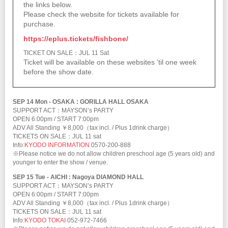
the links below.
Please check the website for tickets available for
purchase.
https://eplus.tickets/fishbone/
TICKET ON SALE：JUL 11 Sat
Ticket will be available on these websites 'til one week
before the show date.
SEP 14 Mon - OSAKA : GORILLA HALL OSAKA
SUPPORT ACT：MAYSON’s PARTY
OPEN 6:00pm / START 7:00pm
ADV All Standing ￥8,000（tax incl. / Plus 1drink charge）
TICKETS ON SALE：JUL 11 sat
Info:
KYODO INFORMATION
0570-200-888
※Please notice we do not allow children preschool age (5 years old) and
younger to enter the show / venue.
SEP 15 Tue - AICHI : Nagoya DIAMOND HALL
SUPPORT ACT：MAYSON’s PARTY
OPEN 6:00pm / START 7:00pm
ADV All Standing ￥8,000（tax incl. / Plus 1drink charge）
TICKETS ON SALE：JUL 11 sat
Info:
KYODO TOKAI
052-972-7466