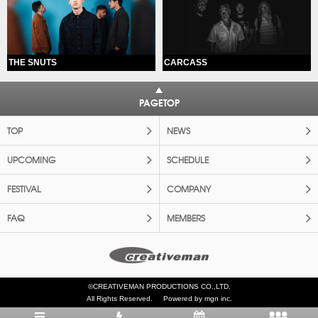
THE SNUTS
CARCASS
PAGETOP
TOP
NEWS
UPCOMING
SCHEDULE
FESTIVAL
COMPANY
FAQ
MEMBERS
©CREATIVEMAN PRODUCTIONS CO.,LTD.
All Rights Reserved.
Powered by mgn inc.